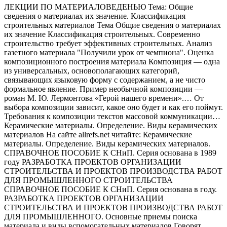
ЛЕКЦИИ ПО МАТЕРИАЛОВЕДЕНЬЮ Тема: Общие
сведения о материалах их значение. Классификация
строительных материалов Тема Общие сведения о материалах
их значение Классификация строительных. Современно
строительство требует эффективных строительных. Анализ
газетного материала "Получили урок от чемпиона". Оценка
композиционного построения материала Композиция — одна
из универсальных, основополагающих категорий,
связывающих языковую форму с содержанием, а не чисто
формальное явление. Пример необычной композиции —
роман М. Ю. Лермонтова «Герой нашего времени».… От
выбора композиции зависит, какое оно будет и как его поймут.
Требования к композиции текстов массовой коммуникации…
Керамические материалы. Определение. Виды керамических
материалов На сайте allrefs.net читайте: Керамические
материалы. Определение. Виды керамических материалов.
СПРАВОЧНОЕ ПОСОБИЕ К СНиП. Серия основана в 1989
году РАЗРАБОТКА ПРОЕКТОВ ОРГАНИЗАЦИИ
СТРОИТЕЛЬСТВА И ПРОЕКТОВ ПРОИЗВОДСТВА РАБОТ
ДЛЯ ПРОМЫШЛЕННОГО СТРОИТЕЛЬСТВА
СПРАВОЧНОЕ ПОСОБИЕ К СНиП. Серия основана в году.
РАЗРАБОТКА ПРОЕКТОВ ОРГАНИЗАЦИИ
СТРОИТЕЛЬСТВА И ПРОЕКТОВ ПРОИЗВОДСТВА РАБОТ
ДЛЯ ПРОМЫШЛЕННОГО. Основные приемы поиска
материала и виды вспомогательных материалов Говорят,