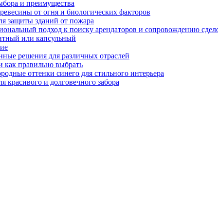
ыбора и преимущества
ревесины от огня и биологических факторов
ля защиты зданий от пожара
иональный подход к поиску арендаторов и сопровождению сдел
нитный или капсульный
ние
нные решения для различных отраслей
и как правильно выбрать
ородные оттенки синего для стильного интерьера
я красивого и долговечного забора