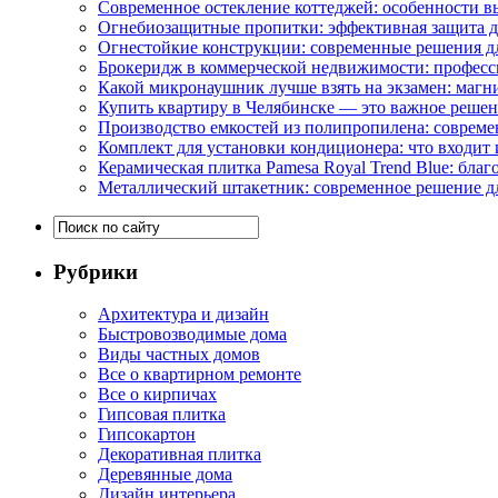
Современное остекление коттеджей: особенности в
Огнебиозащитные пропитки: эффективная защита д
Огнестойкие конструкции: современные решения д
Брокеридж в коммерческой недвижимости: професс
Какой микронаушник лучше взять на экзамен: маг
Купить квартиру в Челябинске — это важное реше
Производство емкостей из полипропилена: совреме
Комплект для установки кондиционера: что входит 
Керамическая плитка Pamesa Royal Trend Blue: благ
Металлический штакетник: современное решение дл
Рубрики
Архитектура и дизайн
Быстровозводимые дома
Виды частных домов
Все о квартирном ремонте
Все о кирпичах
Гипсовая плитка
Гипсокартон
Декоративная плитка
Деревянные дома
Дизайн интерьера