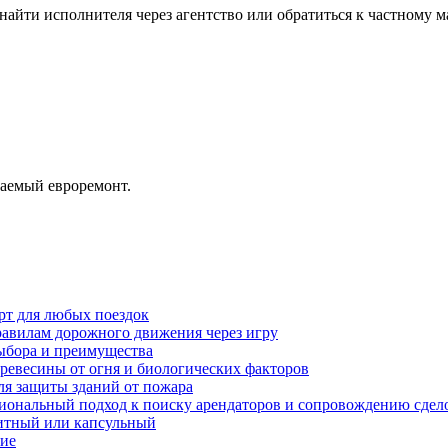
айти исполнителя через агентство или обратиться к частному ма
ваемый евроремонт.
рт для любых поездок
равилам дорожного движения через игру
ыбора и преимущества
ревесины от огня и биологических факторов
ля защиты зданий от пожара
иональный подход к поиску арендаторов и сопровождению сдел
нитный или капсульный
ние