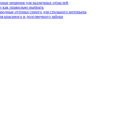
нные решения для различных отраслей
и как правильно выбрать
ородные оттенки синего для стильного интерьера
я красивого и долговечного забора