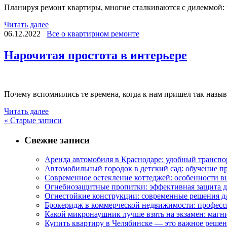
Планируя ремонт квартиры, многие сталкиваются с дилеммой: н
Читать далее
06.12.2022
Все о квартирном ремонте
Нарочитая простота в интерьере
Почему вспомнились те времена, когда к нам пришел так назы
Читать далее
«
Старые записи
Свежие записи
Аренда автомобиля в Краснодаре: удобный транспо
Автомобильный городок в детский сад: обучение п
Современное остекление коттеджей: особенности в
Огнебиозащитные пропитки: эффективная защита д
Огнестойкие конструкции: современные решения д
Брокеридж в коммерческой недвижимости: професс
Какой микронаушник лучше взять на экзамен: маг
Купить квартиру в Челябинске — это важное реше