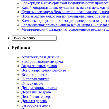
Брокеридж в коммерческой недвижимости: професс
Какой микронаушник лучше взять на экзамен: маг
Купить квартиру в Челябинске — это важное реше
Производство емкостей из полипропилена: совреме
Комплект для установки кондиционера: что входит 
Керамическая плитка Pamesa Royal Trend Blue: благ
Металлический штакетник: современное решение дл
Рубрики
Архитектура и дизайн
Быстровозводимые дома
Виды частных домов
Все о квартирном ремонте
Все о кирпичах
Гипсовая плитка
Гипсокартон
Декоративная плитка
Деревянные дома
Дизайн интерьера
Дома из дерева
Загородные дома