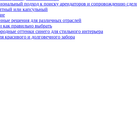
иональный подход к поиску арендаторов и сопровождению сдел
нитный или капсульный
ние
нные решения для различных отраслей
и как правильно выбрать
ородные оттенки синего для стильного интерьера
я красивого и долговечного забора