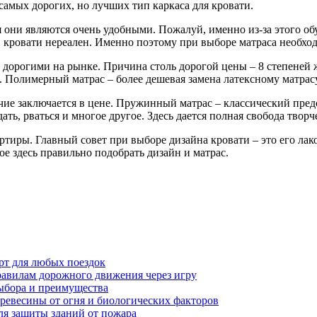
самых дорогих, но лучших тип каркаса для кровати.
 они являются очень удобными. Пожалуй, именно из-за этого обу
 кровати нереален. Именно поэтому при выборе матраса необхо
 дорогими на рынке. Причина столь дорогой цены – 8 степеней 
. Полимерный матрас – более дешевая замена латексному матрасу
ие заключается в цене. Пружинный матрас – классический предс
ть, рваться и многое другое. Здесь дается полная свобода тво
ртиры. Главный совет при выборе дизайна кровати – это его лак
ое здесь правильно подобрать дизайн и матрас.
рт для любых поездок
равилам дорожного движения через игру
ыбора и преимущества
ревесины от огня и биологических факторов
ля защиты зданий от пожара