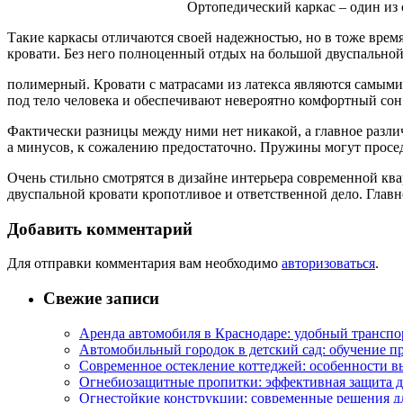
Ортопедический каркас – один из 
Такие каркасы отличаются своей надежностью, но в тоже время
кровати. Без него полноценный отдых на большой двуспальной
полимерный. Кровати с матрасами из латекса являются самыми
под тело человека и обеспечивают невероятно комфортный сон
Фактически разницы между ними нет никакой, а главное различ
а минусов, к сожалению предостаточно. Пружины могут проседа
Очень стильно смотрятся в дизайне интерьера современной ква
двуспальной кровати кропотливое и ответственной дело. Главн
Добавить комментарий
Для отправки комментария вам необходимо
авторизоваться
.
Свежие записи
Аренда автомобиля в Краснодаре: удобный транспо
Автомобильный городок в детский сад: обучение п
Современное остекление коттеджей: особенности в
Огнебиозащитные пропитки: эффективная защита д
Огнестойкие конструкции: современные решения д