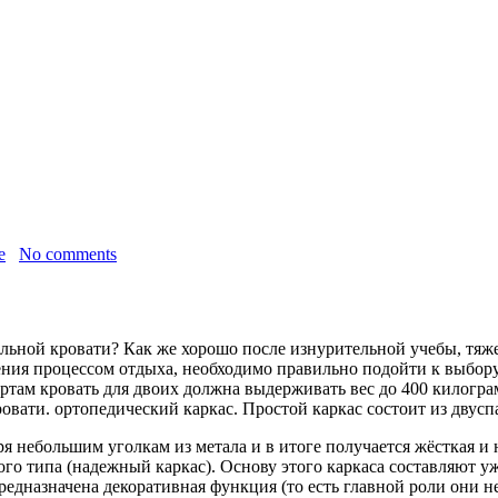
е
No comments
льной кровати? Как же хорошо после изнурительной учебы, тяже
ения процессом отдыха, необходимо правильно подойти к выбору
ртам кровать для двоих должна выдерживать вес до 400 килогра
кровати. ортопедический каркас. Простой каркас состоит из двус
ря небольшим уголкам из метала и в итоге получается жёсткая и
го типа (надежный каркас). Основу этого каркаса составляют уже
едназначена декоративная функция (то есть главной роли они не