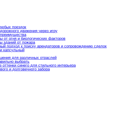
 любых поездок
 дорожного движения через игру
и преимущества
 от огня и биологических факторов
ы зданий от пожара
ый подход к поиску арендаторов и сопровождению сделок
ли капсульный
ешения для различных отраслей
равильно выбрать
е оттенки синего для стильного интерьера
вого и долговечного забора