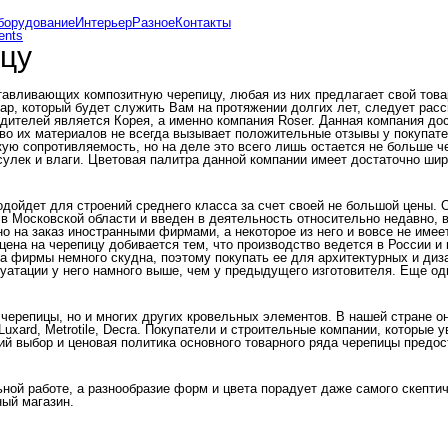
оборудование
Интерьер
Разное
Контакты
ents
цу
авливающих композитную черепицу, любая из них предлагает свой товар
ар, который будет служить Вам на протяжении долгих лет, следует ра
дителей является Корея, а именно компания Roser. Данная компания до
во их материалов не всегда вызывает положительные отзывы у покупател
ую сопротивляемость, но на деле это всего лишь остается не больше 
сулек и влаги. Цветовая палитра данной компании имеет достаточно шир
одойдет для строений среднего класса за счет своей не большой цены.
 Московской области и введен в деятельность относительно недавно, вс
 на заказ иностранными фирмами, а некоторое из него и вовсе не имее
цена на черепицу добивается тем, что производство ведется в России и 
а фирмы немного скудна, поэтому покупать ее для архитектурных и диза
плуатации у него намного выше, чем у предыдущего изготовителя. Еще о
репицы, но и многих других кровельных элементов. В нашей стране она
uxard, Metrotile, Decra. Покупатели и строительные компании, которые
 выбор и ценовая политика основного товарного ряда черепицы предост
ьной работе, а разнообразие форм и цвета порадует даже самого скепти
ный магазин.