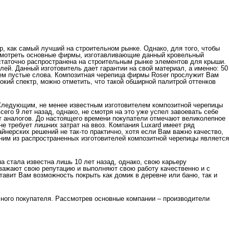
, как самый лучший на строительном рынке. Однако, для того, чтобы
ссмотреть основные фирмы, изготавливающие данный кровельный
статочно распространена на строительным рынке
элементов для крыши.
ей. Данный изготовитель дает гарантии на свой материал, а именно: 50
чем пустые слова. Композитная черепица фирмы Roser прослужит Вам
окий спектр, можно отметить, что такой обширной палитрой оттенков
 Следующим, не менее известным изготовителем композитной черепицы
его 9 лет назад, однако, не смотря на это уже успел завоевать себе
т аналогов. До настоящего времени покупатели отмечают великолепное
не требует лишних затрат на ввоз. Компания Luxard имеет ряд
йнерских решений не так-то практично, хотя если Вам важно качество,
дним из распространенных изготовителей композитной черепицы является
 стала известна лишь 10 лет назад, однако, свою карьеру
 уважают свою репутацию и выполняют свою работу качественно и с
авит Вам возможность покрыть как домик в деревне или баню, так и
чного покупателя. Рассмотрев основные компании – производители