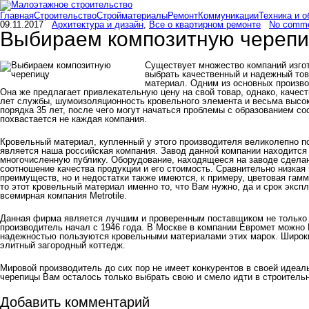
Главная
Строительство
Стройматериалы
Ремонт
Коммуникации
Техника и 
09.11.2017
Архитектура и дизайн
,
Все о квартирном ремонте
No comm
Выбираем композитную черепи
Существует множество компаний изгот
выбрать качественный и надежный тов
материал. Одним из основных произво
Она же предлагает привлекательную цену на свой товар, однако, качест
лет службы, шумоизоляционность кровельного элемента и весьма высок
порядка 35 лет, после чего могут начаться проблемы с образованием со
похвастается не каждая компания.
Кровельный материал, купленный у этого производителя великолепно п
является наша российская компания. Завод данной компании находится в
многочисленную публику. Оборудование, находящееся на заводе сделано
соотношение качества продукции и его стоимость. Сравнительно низкая 
преимуществ, но и недостатки также имеются, к примеру, цветовая гамм
то этот кровельный материал именно то, что Вам нужно, да и срок экс
всемирная компания Metrotile.
Данная фирма является лучшим и проверенным поставщиком не только че
производитель начал с 1946 года. В Москве в компании Евромет можно L
надежностью пользуются кровельными материалами этих марок. Широкий
элитный загородный коттедж.
Мировой производитель до сих пор не имеет конкурентов в своей идеал
черепицы Вам осталось только выбрать свою и смело идти в строитель
Добавить комментарий