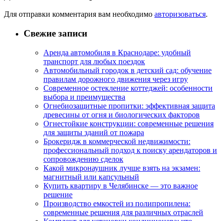
Для отправки комментария вам необходимо
авторизоваться
.
Свежие записи
Аренда автомобиля в Краснодаре: удобный
транспорт для любых поездок
Автомобильный городок в детский сад: обучение
правилам дорожного движения через игру
Современное остекление коттеджей: особенности
выбора и преимущества
Огнебиозащитные пропитки: эффективная защита
древесины от огня и биологических факторов
Огнестойкие конструкции: современные решения
для защиты зданий от пожара
Брокеридж в коммерческой недвижимости:
профессиональный подход к поиску арендаторов и
сопровождению сделок
Какой микронаушник лучше взять на экзамен:
магнитный или капсульный
Купить квартиру в Челябинске — это важное
решение
Производство емкостей из полипропилена:
современные решения для различных отраслей