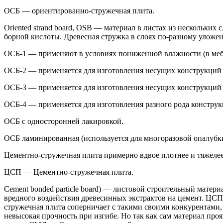
ОСБ — ориентированно-стружечная плита.
Oriented strand board, OSB — материал в листах из нескольки
борной кислоты. Древесная стружка в слоях по-разному уложе
ОСБ-1 — применяют в условиях пониженной влажности (в мебел
ОСБ-2 — применяется для изготовления несущих конструкций
ОСБ-3 — применяется для изготовления несущих конструкций
ОСБ-4 — применяется для изготовления разного рода констру
ОСБ с односторонней лакировкой.
ОСБ ламинированная (используется для многоразовой опалубки
Цементно-стружечная плита примерно вдвое плотнее и тяжелее 
ЦСП — Цементно-стружечная плита.
Сement bonded particle board) — листовой строительный мате
вредного воздействия древесинных экстрактов на цемент. ЦСП
стружечная плита соперничает с такими своими конкурентами,
невысокая прочность при изгибе. Но так как сам материал пр