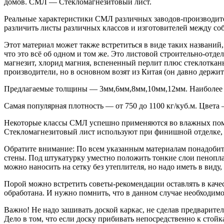
домов. СМЛ — Стекломагнезитовый лист.
Реальные характеристики СМЛ различных заводов-производителе
различить листы различных классов и изготовителей между со
Этот материал может также встретиться в виде таких названий
что это всё об одном и том же. Это листовой строительно-отд
магнезит, хлорид магния, вспененный перлит плюс стеклоткан
производители, но в основном возят из Китая (он давно держит
Предлагаемые толщины — 3мм,6мм,8мм,10мм,12мм. Наиболее ч
Самая популярная плотность — от 750 до 1100 кг/куб.м. Цвета 
Некоторые классы СМЛ успешно применяются во влажных помещ
Стекломагнезитовый лист используют при финишной отделке,
Обратите внимание: По всем указанным материалам понадобитс
стены. Под штукатурку уместно положить тонкие слои пенопла
можно наносить на сетку без утеплителя, но надо иметь в виду,
Порой можно встретить советы-рекомендации оставлять в каче
обработана. И нужно помнить, что в данном случае необходимо
Важно! Не надо зашивать доской каркас, не сделав предварите
Дело в том, что если доску прибивать непосредственно к стойк