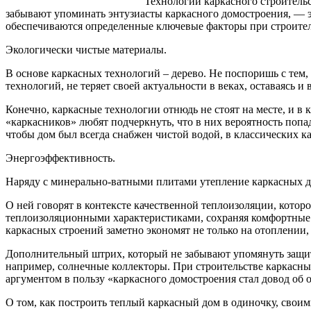
Технологии каркасного строитель
забывают упоминать энтузиасты каркасного домостроения, — эт
обеспечиваются определенные ключевые факторы при строител
Экологически чистые материалы.
В основе каркасных технологий – дерево. Не поспоришь с тем,
технологий, не теряет своей актуальности в веках, оставаясь 
Конечно, каркасные технологии отнюдь не стоят на месте, и 
«каркасников» любят подчеркнуть, что в них вероятность попа
чтобы дом был всегда снабжен чистой водой, в классических 
Энергоэффективность.
Наряду с минерально-ватными плитами утепление каркасных д
О ней говорят в контексте качественной теплоизоляции, кото
теплоизоляционными характеристиками, сохраняя комфортные ус
каркасных строений заметно экономят не только на отоплении
Дополнительный штрих, который не забывают упомянуть защит
например, солнечные коллекторы. При строительстве каркасных
аргументом в пользу «каркасного домостроения стал довод об
О том, как построить теплый каркасный дом в одиночку, своим