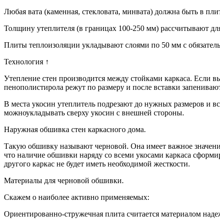
Любая вата (каменная, стекловата, минвата) должна быть в пли
Толщину утеплителя (в границах 100-250 мм) рассчитывают дл
Плиты теплоизоляции укладывают слоями по 50 мм с обязатель
Технология ↑
Утепление стен производится между стойками каркаса. Если в
пенополистирола режут по размеру и после вставки запениваю
В места укосин утеплитель подрезают до нужных размеров и в
можноукладывать сверху укосин с внешней стороны.
Наружная обшивка стен каркасного дома.
Такую обшивку называют черновой. Она имеет важное значение
что наличие обшивки наряду со всеми укосами каркаса сформир
другого каркас не будет иметь необходимой жесткости.
Материалы для черновой обшивки.
Скажем о наиболее активно применяемых:
Ориентированно-стружечная плита считается материалом наде