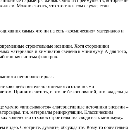
ационные параметры жилья. Одно из преимуществ, которые не
льем. Можно сказать, что это так в том случае, если
егодняшних самых что ни на есть «космических» материалов и
 современные строительные новинки. Хотя сторонники
емых материалов и химикатов сведена к минимуму. А для того,
аботанная система фильтров.
ованного пенополистирола.
асников» действительно отличаются отличными
том. Принято считать, и это не без оснований, что владельцы
е удачно «вписываются» альтернативные источники энергии –
вторсырья, т.н. материалы рециркуляции. Классическим
ках количество отходов строительства сводится к минимуму.
ем видео. Смотрите, думайте, обсуждайте. Кому-то обязательно