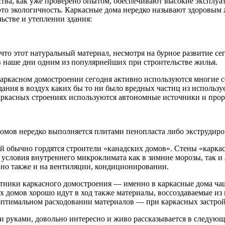
ства, как уже проверено опытом, обеспечивают
высокие эксплуат
о экологичность. Каркасные дома нередко называют здоровым жи
ьстве и утеплении здания:
 что этот натуральный материал, несмотря на бурное развитие с
и в наше дни одним из популярнейших при строительстве жилья.
в каркасном домостроении сегодня активно используются многие
дания в воздух каких бы то ни было вредных частиц из использу
каркасных строениях используются автономные источники и прор
омов нередко выполняется плитами пенопласта либо экструдир
рой обычно гордятся строители «канадских домов». Стены «карк
ловия внутреннего микроклимата как в зимние морозы, так и ле
, но также и на вентиляции, кондиционировании.
ники каркасного домостроения — именно в каркасные дома чащ
 домов хорошо идут в ход также материалы, воссоздаваемые из 
 оптимальном расходовании материалов — при каркасных застрой
и руками, довольно интересно и живо рассказывается в следующ