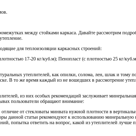
мов.
омежутках между стойками каркаса. Давайте рассмотрим подроб
утепление.
ходящие для теплоизоляции каркасных строений:
 плотностью 17-20 кг/куб.м); Пенопласт (с плотностью 25 кг/куб
туральных утеплителей, как опилки, солома, лен, шлак и тому 
иске. В то же время каждый из не вошедших в рассмотрение уте
лителей, из них особых рекомендаций заслуживает минеральная 
тзывах пользователи обращают внимание:
В отличие от стекловаты минвата нужной плотности в вертикальн
вторы данной статьи рекомендуют к использованию минеральную ва
ий, попытка ответить на вопрос, какой из утеплителей лучше п