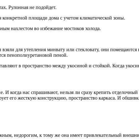
тах. Рулонная не подойдет.
я конкретной площади дома с учетом климатической зоны.
ным нахлестом во избежание мостиков холода.
ы взяли для утепления минвату или стекловату, они помещаются
тся пенополиуретановой пеной.
ставляют в пространство между укосиной и стойкой. Когда укос
. И когда нас спрашивают, нельзя ли сразу крепить отделочный
ует его жесткую конструкцию, пространство каркаса. И обшивка
жным, недорогим, к тому же она имеет привлекательный внешн