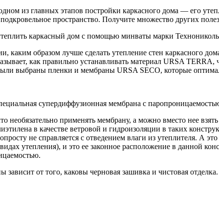
одном из главных этапов постройки каркасного дома — его утеп
ь подкровельное пространство. Получите множество других поле
утеплить каркасный дом с помощью минваты марки Технониколь
и, каким образом лучше сделать утепление стен каркасного д
казывает, как правильно устанавливать материал URSA TERRA,
и были выбраны пленки и мембраны URSA SECO, которые оптима
ециальная супердиффузионная мембрана с паропроницаемостью от
то необязательно применять мембрану, а можно вместо нее взя
этилена в качестве ветровой и гидроизоляции в таких конструк
опросту не справляется с отведением влаги из утеплителя. А это 
 видах утепления), и это ее законное расположение в данной ко
ицаемостью.
зависит от того, каковы черновая зашивка и чистовая отделка.