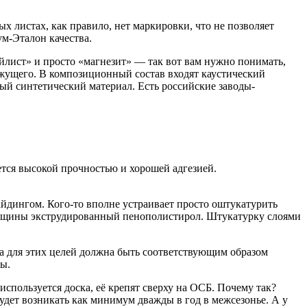
х листах, как правило, нет маркировки, что не позволяет
м-Эталон качества.
ойлист» и просто «магнезит» — так вот вам нужно понимать,
яжущего. В композиционный состав входят каустический
ый синтетический материал. Есть российские заводы-
тся высокой прочностью и хорошей адгезией.
йдингом. Кого-то вполне устраивает просто оштукатурить
толщины экструдированный пенополистирол. Штукатурку слоями
ка для этих целей должна быть соответствующим образом
ны.
спользуется доска, её крепят сверху на ОСБ. Почему так?
будет возникать как минимум дважды в год в межсезонье. А у