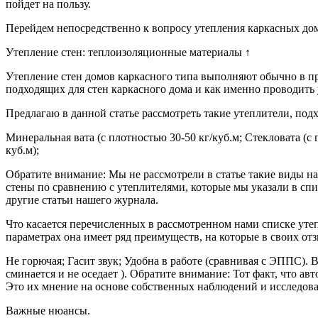
пойдет на пользу.
Перейдем непосредственно к вопросу утепления каркасных до
Утепление стен: теплоизоляционные материалы ↑
Утепление стен домов каркасного типа выполняют обычно в пр
подходящих для стен каркасного дома и как именно проводить 
Предлагаю в данной статье рассмотреть такие утеплители, под
Минеральная вата (с плотностью 30-50 кг/куб.м; Стекловата (с
куб.м);
Обратите внимание: Мы не рассмотрели в статье такие виды на
стены по сравнению с утеплителями, которые мы указали в сп
другие статьи нашего журнала.
Что касается перечисленных в рассмотренном нами списке утеп
параметрах она имеет ряд преимуществ, на которые в своих о
Не горючая; Гасит звук; Удобна в работе (сравнивая с ЭППС). 
сминается и не оседает ). Обратите внимание: Тот факт, что а
Это их мнение на основе собственных наблюдений и исследован
Важные нюансы.