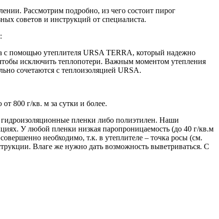
лении. Рассмотрим подробно, из чего состоит пирог
зных советов и инструкций от специалиста.
:
ома с помощью утеплителя URSA TERRA, который надежно
 чтобы исключить теплопотери. Важным моментом утепления
льно сочетаются с теплоизоляцией URSA.
 800 г/кв. м за сутки и более.
ть гидроизоляционные пленки либо полиэтилен. Наши
циях. У любой пленки низкая паропроницаемость (до 40 г/кв.м
совершенно необходимо, т.к. в утеплителе – точка росы (см.
нструкции. Влаге же нужно дать возможность выветриваться. С