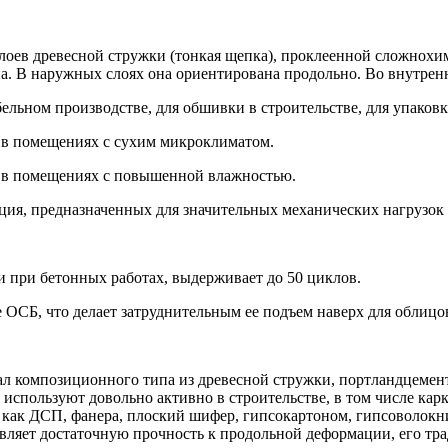
х слоев древесной стружки (тонкая щепка), проклеенной сложно
на. В наружных слоях она ориентирована продольно. Во внутре
ьном производстве, для обшивки в строительстве, для упаковк
 в помещениях с сухим микроклиматом.
 в помещениях с повышенной влажностью.
кция, предназначенных для значительных механических нагрузо
 при бетонных работах, выдерживает до 50 циклов.
ОСБ, что делает затруднительным ее подъем наверх для облицов
риал композиционного типа из древесной стружки, портландцеме
 используют довольно активно в строительстве, в том числе ка
 как ДСП, фанера, плоский шифер, гипсокартоном, гипсоволокн
оявляет достаточную прочность к продольной деформации, его т