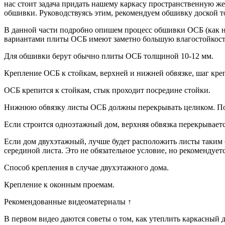
нас стоит задача придать нашему каркасу пространственную же
обшивки. Руководствуясь этим, рекомендуем обшивку доской т
В данной части подробно опишем процесс обшивки ОСБ (как н
вариантами плиты ОСБ имеют заметно большую влагостойкость
Для обшивки берут обычно плиты ОСБ толщиной 10-12 мм.
Крепление ОСБ к стойкам, верхней и нижней обвязке, шаг кре
ОСБ крепится к стойкам, стык проходит посредине стойки.
Нижнюю обвязку листы ОСБ должны перекрывать целиком. По ве
Если строится одноэтажный дом, верхняя обвязка перекрываетс
Если дом двухэтажный, лучше будет расположить листы таким об
серединой листа. Это не обязательное условие, но рекомендует
Способ крепления в случае двухэтажного дома.
Крепление к оконным проемам.
Рекомендованные видеоматериалы ↑
В первом видео даются советы о том, как утеплить каркасный 