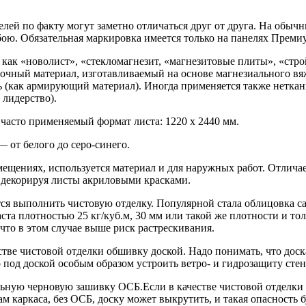
й по факту могут заметно отличаться друг от друга. На обычны
бою. Обязательная маркировка имеется только на панелях Премиу
, как «новолист», «стекломагнезит, «магнезитовые плиты», «стр
елочный материал, изготавливаемый на основе магнезиального в
ь (как армирующий материал). Иногда применяется также неткан
 лидерство).
асто применяемый формат листа: 1220 х 2440 мм.
— от белого до серо-синего.
ениях, используется материал и для наружных работ. Отличае
 декорируя листы акриловыми красками.
я выполнить чистовую отделку. Популярной стала облицовка са
ста плотностью 25 кг/куб.м, 30 мм или такой же плотности и 
 что в этом случае выше риск растрескивания.
стве чистовой отделки обшивку доской. Надо понимать, что дос
 под доской особым образом устроить ветро- и гидрозащиту сте
льную черновую зашивку ОСБ.Если в качестве чистовой отделки и
ам каркаса, без ОСБ, доску может выкрутить, и такая опасность 