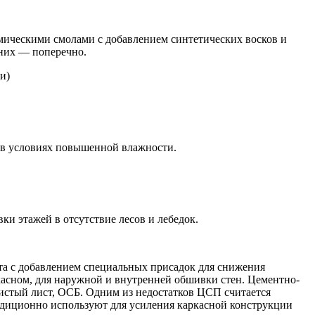
химическими смолами с добавлением синтетических восков и
нних — поперечно.
и)
к в условиях повышенной влажности.
ки этажей в отсутствие лесов и лебедок.
нта с добавлением специальных присадок для снижения
ркасном, для наружной и внутренней обшивки стен. Цементно-
истый лист, ОСБ. Одним из недостатков ЦСП считается
радиционно используют для усиления каркасной конструкции