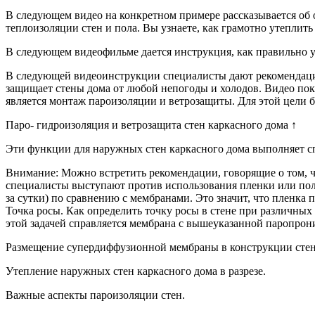
В следующем видео на конкретном примере рассказывается об 
теплоизоляции стен и пола. Вы узнаете, как грамотно утеплит
В следующем видеофильме дается инструкция, как правильно 
В следующей видеоинструкции специалисты дают рекомендаци
защищает стены дома от любой непогоды и холодов. Видео по
является монтаж пароизоляции и ветрозащиты. Для этой цел
Паро- гидроизоляция и ветрозащита стен каркасного дома ↑
Эти функции для наружных стен каркасного дома выполняет сп
Внимание: Можно встретить рекомендации, говорящие о том, ч
специалисты выступают против использования пленки или поли
за сутки) по сравнению с мембранами. Это значит, что пленка п
Точка росы. Как определить точку росы в стене при различных
этой задачей справляется мембрана с вышеуказанной паропрон
Размещение супердиффузионной мембраны в конструкции стены 
Утепление наружных стен каркасного дома в разрезе.
Важные аспекты пароизоляции стен.