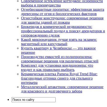
Современное остекление коттеджей: особенности
выбора и преимущества
Огнебиозащитные пропитки: эффективная защита
древесины от огня и биологических факторов
Огнестойкие конструкции: современные решения
для защиты зданий от пожара
Брокеридж в коммерческой недвижимости:
профессиональный подход к поиску арендаторов и
сопровождению сделок
Какой микронаушник лучше взять на экзамен:
магнитный или капсульный
Купить квартиру в Челябинске — это важное
решение
Производство емкостей из полипропилена:
современные решения для различных отраслей
Комплект для установки кондиционера: что
входит и как правильно выбрать
Керамическая плитка Pamesa Royal Trend Blue:
благородные оттенки синего для стильного
интерьера
Металлический штакетник: современное решение
для красивого и долговечного забора