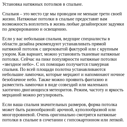
Установка натяжных потолков в спальне.
Спальня – это место где мы проводим не меньше трети своей
жизни. Натяжные потолки в спальне предоставят вам
возможность воплотить в жизнь любые дизайнерские задумки
по декорированию и освещению.
Если у вас небольшая спальня, ведущие специалисты в
области дизайна рекомендуют устанавливать прямой
натяжной потолок с шероховатой фактурой или с крупным
узором. Как вариант, можно установить тканевые натяжные
потолки. Сейчас на пике популярности натяжные потолки
«звездное небо». С их помощью получается гламурная
спальня. По всей площади полотна устанавливаются
небольшие лампочки, которые мерцают и напоминают ночное
безоблачное небо. Также можно проявить фантазию и
разместить лампочки в виде созвездий или маленьких
хаотично двигающихся метеоритов. Режим, частоту и яркость
мерцаний можно регулировать.
Если ваша спальня значительных размеров, форма потолка
может быть разнообразной: арочной, куполообразной или
многоуровневой. Очень оригинально смотрятся натяжные
потолки в спальне в сочетании с гипсокартонном или лепкой.