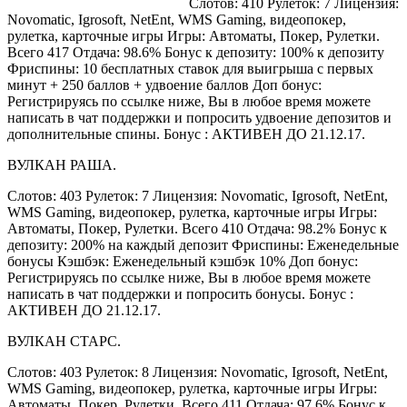
Слотов: 410 Рулеток: 7 Лицензия:
Novomatic, Igrosoft, NetEnt, WMS Gaming, видеопокер,
рулетка, карточные игры Игры: Автоматы, Покер, Рулетки.
Всего 417 Отдача: 98.6% Бонус к депозиту: 100% к депозиту
Фриспины: 10 бесплатных ставок для выигрыша с первых
минут + 250 баллов + удвоение баллов Доп бонус:
Регистрируясь по ссылке ниже, Вы в любое время можете
написать в чат поддержки и попросить
удвоение депозитов и
дополнительные спины. Бонус : АКТИВЕН ДО 21.12.17.
ВУЛКАН РАША.
Слотов: 403 Рулеток: 7 Лицензия: Novomatic, Igrosoft, NetEnt,
WMS Gaming, видеопокер, рулетка, карточные игры Игры:
Автоматы, Покер, Рулетки. Всего 410 Отдача: 98.2% Бонус к
депозиту: 200% на каждый депозит Фриспины: Еженедельные
бонусы Кэшбэк: Еженедельный кэшбэк 10% Доп бонус:
Регистрируясь по ссылке ниже, Вы в любое время можете
написать в чат поддержки и попросить бонусы. Бонус :
АКТИВЕН ДО 21.12.17.
ВУЛКАН СТАРС.
Слотов: 403 Рулеток: 8 Лицензия: Novomatic, Igrosoft, NetEnt,
WMS Gaming, видеопокер, рулетка, карточные игры Игры:
Автоматы, Покер, Рулетки. Всего 411 Отдача: 97.6% Бонус к