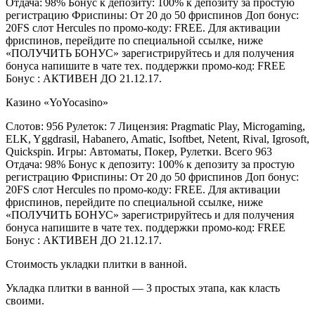
Отдача: 98% Бонус к депозиту: 100% к депозиту за простую
регистрацию Фриспины: От 20 до 50 фриспинов Доп бонус:
20FS слот Hercules по промо-коду: FREE. Для активации
фриспинов, перейдите по специальной ссылке, ниже
«ПОЛУЧИТЬ БОНУС» зарегистрируйтесь и для получения
бонуса напишите в чате тех. поддержки промо-код: FREE
Бонус : АКТИВЕН ДО 21.12.17.
Казино «YoYocasino»
Слотов: 956 Рулеток: 7 Лицензия: Pragmatic Play, Microgaming,
ELK, Yggdrasil, Habanero, Amatic, Isoftbet, Netent, Rival, Igrosoft,
Quickspin. Игры: Автоматы, Покер, Рулетки. Всего 963
Отдача: 98% Бонус к депозиту: 100% к депозиту за простую
регистрацию Фриспины: От 20 до 50 фриспинов Доп бонус:
20FS слот Hercules по промо-коду: FREE. Для активации
фриспинов, перейдите по специальной ссылке, ниже
«ПОЛУЧИТЬ БОНУС» зарегистрируйтесь и для получения
бонуса напишите в чате тех. поддержки промо-код: FREE
Бонус : АКТИВЕН ДО 21.12.17.
Стоимость укладки плитки в ванной.
Укладка плитки в ванной — 3 простых этапа, как класть
своими.