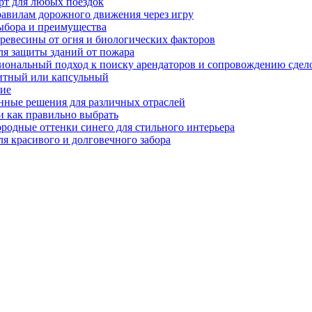
рт для любых поездок
равилам дорожного движения через игру
ыбора и преимущества
ревесины от огня и биологических факторов
ля защиты зданий от пожара
иональный подход к поиску арендаторов и сопровождению сдел
нитный или капсульный
ние
нные решения для различных отраслей
и как правильно выбрать
ородные оттенки синего для стильного интерьера
я красивого и долговечного забора