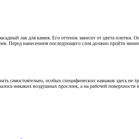
адный лак для камня. Его оттенок зависит от цвета плитки. О
оев. Перед нанесением последующего слоя должно пройти миним
ть самостоятельно, особых специфических навыков здесь не тр
валось никаких воздушных прослоек, а на рабочей поверхности н