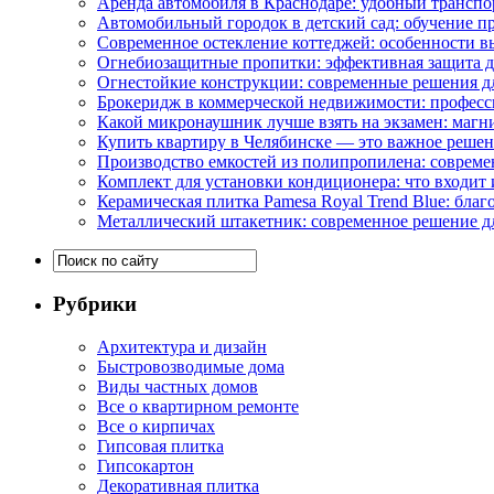
Аренда автомобиля в Краснодаре: удобный транспо
Автомобильный городок в детский сад: обучение п
Современное остекление коттеджей: особенности в
Огнебиозащитные пропитки: эффективная защита д
Огнестойкие конструкции: современные решения д
Брокеридж в коммерческой недвижимости: професс
Какой микронаушник лучше взять на экзамен: маг
Купить квартиру в Челябинске — это важное реше
Производство емкостей из полипропилена: совреме
Комплект для установки кондиционера: что входит 
Керамическая плитка Pamesa Royal Trend Blue: благ
Металлический штакетник: современное решение дл
Рубрики
Архитектура и дизайн
Быстровозводимые дома
Виды частных домов
Все о квартирном ремонте
Все о кирпичах
Гипсовая плитка
Гипсокартон
Декоративная плитка