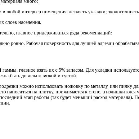
материала много:
в любой интерьер помещения; легкость укладки; экологичность;
х слоев населения.
ельно, главное придерживаться ряда рекомендаций:
льно ровно. Рабочая поверхность для лучшей адгезии обрабатыв
гаммы, главное взять их с 5% запасом. Для укладки используетс
лжна быть довольно вязкой и густой.
подрезки можно использовать ножовку по металлу, или пилку для
о наноситься на плитку, прижимается к стене, а излишки клея
последний этап работы (так будет меньший расход материала). По
ении.