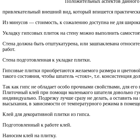
Положительных аспектов данного 
привлекательный внешний вид, который впишется практически 
Из минусов — стоимость, к сожалению доступна не для широки
Укладку гипсовых плиток на стену можно выполнить самостоят
Стена должна быть отштукатурена, или зашпаклевана относите
работ.
Стена подготовленная к укладке плитки.
Гипсовые плитки приобретаются желаемого размера и цветовой 
такого состояния, чтобы шпатель «стоял», т.е. консистенция до
Так как гипс не обладает особо прочными свойствами, для его 
Плиточный клей при помощи маленького шпателя довольно густ
индивидуально. Подрезку лучше сразу не делать, а оставить на 
высыхания, в зависимости от температурного режима в помещ
Клей для декоративной плитки из гипса.
Подготовленный к работе клей.
Наносим клей на плитку.