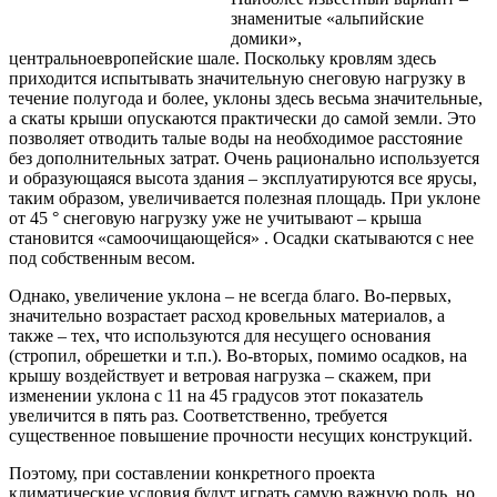
знаменитые «альпийские
домики»,
центральноевропейские шале. Поскольку кровлям здесь
приходится испытывать значительную снеговую нагрузку в
течение полугода и более, уклоны здесь весьма значительные,
а скаты крыши опускаются практически до самой земли. Это
позволяет отводить талые воды на необходимое
расстояние
без дополнительных затрат. Очень рационально используется
и образующаяся высота здания – эксплуатируются все ярусы,
таким образом, увеличивается полезная площадь. При уклоне
от 45 ° снеговую нагрузку уже не учитывают – крыша
становится «самоочищающейся» . Осадки скатываются с нее
под собственным весом.
Однако, увеличение уклона – не всегда благо. Во-первых,
значительно возрастает расход кровельных материалов, а
также – тех, что используются для несущего основания
(стропил, обрешетки и т.п.). Во-вторых, помимо осадков, на
крышу воздействует и ветровая нагрузка – скажем, при
изменении уклона с 11 на 45 градусов этот показатель
увеличится в пять раз. Соответственно, требуется
существенное повышение прочности несущих конструкций.
Поэтому, при составлении конкретного проекта
климатические условия будут играть самую важную роль, но