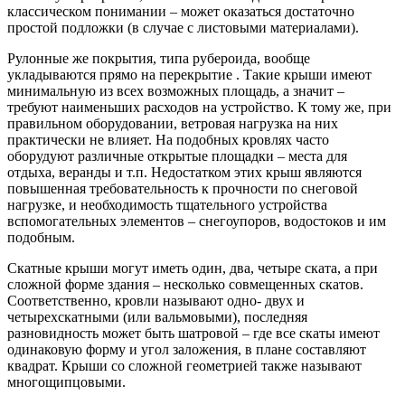
классическом понимании – может оказаться достаточно
простой подложки (в случае с листовыми материалами).
Рулонные же покрытия, типа рубероида, вообще
укладываются прямо на перекрытие . Такие крыши имеют
минимальную из всех возможных площадь, а значит –
требуют наименьших расходов на устройство. К тому же, при
правильном оборудовании, ветровая нагрузка на них
практически не влияет. На подобных кровлях часто
оборудуют различные открытые площадки – места для
отдыха, веранды и т.п. Недостатком этих крыш являются
повышенная требовательность к прочности по снеговой
нагрузке, и необходимость тщательного устройства
вспомогательных элементов – снегоупоров, водостоков и им
подобным.
Скатные крыши могут иметь один, два, четыре ската, а при
сложной форме здания – несколько совмещенных скатов.
Соответственно, кровли называют одно- двух и
четырехскатными (или вальмовыми), последняя
разновидность может быть шатровой – где все скаты имеют
одинаковую форму и угол заложения, в плане составляют
квадрат. Крыши со сложной геометрией также называют
многощипцовыми.