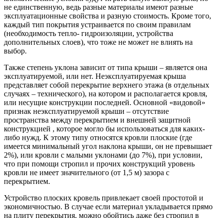
не единственную, ведь разные материалы имеют разные
эксплуатационные свойства и разную стоимость. Кроме того,
каждый тип покрытия устраивается по своим правилам
(необходимость тепло- гидроизоляции, устройства
дополнительных слоев), что тоже не может не влиять на
выбор.
Также степень уклона зависит от типа крыши – является она
эксплуатируемой, или нет. Неэксплуатируемая крыша
представляет собой перекрытие верхнего этажа (в отдельных
случаях – технического), на котором и располагается кровля,
или несущие конструкции последней. Основной «видовой»
признак неэксплуатируемой крыши – отсутствие
пространства между перекрытием и внешней защитной
конструкцией , которое могло бы использоваться для каких-
либо нужд. К этому типу относятся кровли плоские (где
имеется минимальный угол наклона крыши, он не превышает
2%), или кровли с малыми уклонами (до 7%), при условии,
что при помощи стропил и прочих конструкций уровень
кровли не имеет значительного (от 1,5 м) зазора с
перекрытием.
Устройство плоских кровель привлекает своей простотой и
экономичностью. В случае если материал укладывается прямо
на плиту перекрытия, можно обойтись даже без стропил в