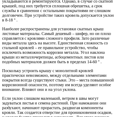
укладываются и ремонтируются. Однако, в случае со скатной
крышей, под них требуется сплошная обрешетка, а срок
службы в сравнении с остальными покрытиями не слишком
долговечен. При устройстве таких кровель допускается уклон
в 8-18 ° .
Наиболее распространены для установки скатных крыш
листовые материалы. Самый дешевый – шифер, но он плохо
справляется с кровлями сложного профиля. Зато различные
виды металла здесь на высоте. Единственная сложность со
стальной кровлей – ее правильное устройство, чтобы
исключить возможность коррозии металла. Угол наклона
крыши из металлочерепицы, асбоцементных листов или
подобных материалов должен быть в пределах 14-60 ° .
Поскольку устроить крышу с монолитной кровлей
практически невозможно, между отдельными элементами
покрытия всегда существуют стыки. Это – места повышенной
коррозионной опасности, поэтому им всегда уделяют особое
внимание. Влияют они и на угол уклона.
Если уклон слишком маленький, ветром в швы могут
задуваться листья и семена растений. При намокании они
разбухают, начинают прорастать, раздвигая компоненты
кровли. Так создается отверстие для проникновения осадков,