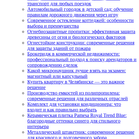
транспорт для любых поездок
Автомобильный городок в детский сад: обучение
правилам дорожного движения через игру
Современное остекление коттеджей: особенности
выбора и преимущества
Огнебиозащитные пропитки: эффективная защита
древесины от огня и биологических факторов
Огнестойкие конструкции: современные решения
для защиты зданий от пожара
Брокеридж в коммерческой недвижимости:
профессиональный подход к поиску арендаторов и
сопровождению сделок
Какой микронаушник лучше взять на экзамен:
магнитный или капсульный
Купить квартиру в Челябинске — это важное
решение
Производство емкостей из полипропилена:
современные решения для различных отраслей
Комплект для установки кондиционера: что
входит и как правильно выбрать
Керамическая плитка Pamesa Royal Trend Blue:
благородные оттенки синего для стильного
интерьера
Металлический штакетник: современное решение
для красивого и долговечного забора