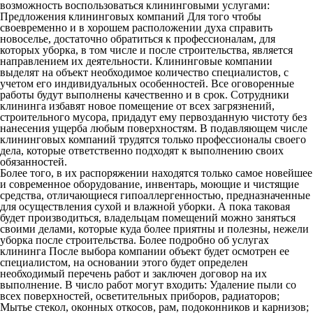
возможность воспользоваться клининговыми услугами:
Предложения клининговых компаний Для того чтобы
своевременно и в хорошем расположении духа справить
новоселье, достаточно обратиться к профессионалам, для
которых уборка, в том числе и после строительства, является
направлением их деятельности. Клининговые компании
выделят на объект необходимое количество специалистов, с
учетом его индивидуальных особенностей. Все оговоренные
работы будут выполнены качественно и в срок. Сотрудники
клининга избавят новое помещение от всех загрязнений,
строительного мусора, придадут ему первозданную чистоту без
нанесения ущерба любым поверхностям. В подавляющем числе
клининговых компаний трудятся только профессионалы своего
дела, которые ответственно подходят к выполнению своих
обязанностей.
Более того, в их распоряжении находятся только самое новейшее
и современное оборудование, инвентарь, моющие и чистящие
средства, отличающиеся гипоаллергенностью, предназначенные
для осуществления сухой и влажной уборки. А пока таковая
будет производиться, владельцам помещений можно заняться
своими делами, которые куда более приятны и полезны, нежели
уборка после строительства. Более подробно об услугах
клининга После выбора компании объект будет осмотрен ее
специалистом, на основании этого будет определен
необходимый перечень работ и заключен договор на их
выполнение. В число работ могут входить: Удаление пыли со
всех поверхностей, осветительных приборов, радиаторов;
Мытье стекол, оконных откосов, рам, подоконников и карнизов;