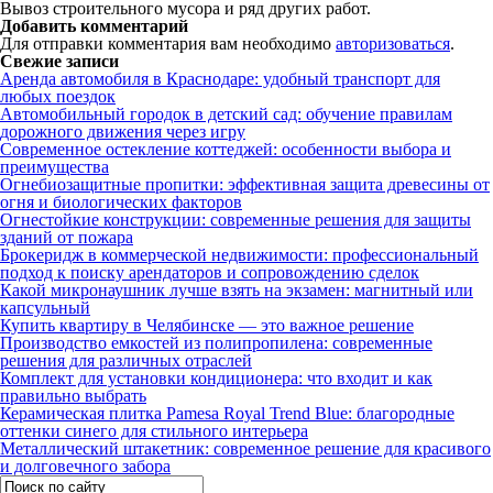
Вывоз строительного мусора и ряд других работ.
Добавить комментарий
Для отправки комментария вам необходимо
авторизоваться
.
Свежие записи
Аренда автомобиля в Краснодаре: удобный транспорт для
любых поездок
Автомобильный городок в детский сад: обучение правилам
дорожного движения через игру
Современное остекление коттеджей: особенности выбора и
преимущества
Огнебиозащитные пропитки: эффективная защита древесины от
огня и биологических факторов
Огнестойкие конструкции: современные решения для защиты
зданий от пожара
Брокеридж в коммерческой недвижимости: профессиональный
подход к поиску арендаторов и сопровождению сделок
Какой микронаушник лучше взять на экзамен: магнитный или
капсульный
Купить квартиру в Челябинске — это важное решение
Производство емкостей из полипропилена: современные
решения для различных отраслей
Комплект для установки кондиционера: что входит и как
правильно выбрать
Керамическая плитка Pamesa Royal Trend Blue: благородные
оттенки синего для стильного интерьера
Металлический штакетник: современное решение для красивого
и долговечного забора