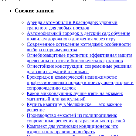
Свежие записи
Аренда автомобиля в Краснодаре: удобный
транспорт для любых поездок
Автомобильный городок в детский сад: обучение
правилам дорожного движения через игру
Современное остекление коттеджей: особенности
выбора и преимущества
Огнебиозащитные пропитки: эффективная защита
древесины от огня и биологических факторов
Огнестойкие конструкции: современные решения
для защиты зданий от пожара
Брокеридж в коммерческой недвижимости:
профессиональный подход к поиску арендаторов и
сопровождению сделок
Какой микронаушник лучше взять на экзамен:
магнитный или капсульный
Купить квартиру в Челябинске — это важное
решение
Производство емкостей из полипропилена:
современные решения для различных отраслей
Комплект для установки кондиционера: что
входит и как правильно выбрать