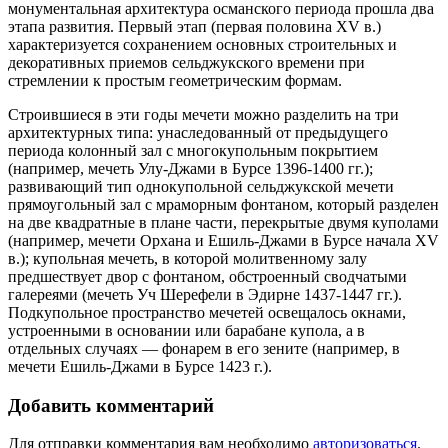
монументальная архитектура османского периода прошла два
этапа развития. Первый этап (первая половина XV в.)
характеризуется сохранением основных строительных и
декоративных приемов сельджукского времени при
стремлении к простым геометрическим формам.
Строившиеся в эти годы мечети можно разделить на три
архитектурных типа: унаследованный от предыдущего
периода колонный зал с многокупольным покрытием
(например, мечеть Улу-Джами в Бурсе 1396-1400 гг.);
развивающий тип однокупольной сельджукской мечети
прямоугольный зал с мраморным фонтаном, который разделен
на две квадратные в плане части, перекрытые двумя куполами
(например, мечети Орхана и Ешиль-Джами в Бурсе начала XV
в.); купольная мечеть, в которой молитвенному залу
предшествует двор с фонтаном, обстроенный сводчатыми
галереями (мечеть Уч Шерефели в Эдирне 1437-1447 гг.).
Подкупольное пространство мечетей освещалось окнами,
устроенными в основании или барабане купола, а в
отдельных случаях — фонарем в его зените (например, в
мечети Ешиль-Джами в Бурсе 1423 г.).
Добавить комментарий
Для отправки комментария вам необходимо
авторизоваться
.