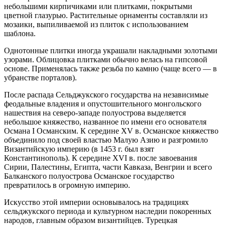
небольшими кирпичиками или плитками, покрытыми
цветной глазурью. Растительные орнаменты составляли из
мозаики, выпиливаемой из плиток с использованием
шаблона.
Однотонные плитки иногда украшали накладными золотыми
узорами. Облицовка плитками обычно велась на гипсовой
основе. Применялась также резьба по камню (чаще всего — в
убранстве порталов).
После распада Сельджукского государства на независимые
феодальные владения и опустошительного монгольского
нашествия на северо-западе полуострова выделяется
небольшое княжество, названное по имени его основателя
Османа I Османским. К середине XV в. Османское княжество
объединило под своей властью Малую Азию и разгромило
Византийскую империю (в 1453 г. был взят
Константинополь). К середине XVI в. после завоевания
Сирии, Палестины, Египта, части Кавказа, Венгрии и всего
Балканского полуострова Османское государство
превратилось в огромную империю.
Искусство этой империи основывалось на традициях
сельджукского периода и культурном наследии покоренных
народов, главным образом византийцев. Турецкая