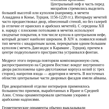
Центральный неф и часть перед
михрабом стремились выделить
большей высотой или куполом (например, в мечети
Алааддина в Конье, Турция, 1156-1220 гг.). Интерьеру мечетей
часто предшествовал двор, обнесенный стеной, но без галерей
(в отличие от иранских и арабских мечетей). С середины XII
в. наряду с плоскими потолками в мечетях используют
сводчатые покрытия, в том числе купола в центральном нефе,
который делают наиболее широким. В XIV в. появился новый
тип мечети с квадратным залом, перекрытым одним большим
куполом ( мечеть Давгандос в Карамане , Турция), причем в
центре подкупольного пространства устраивался фонтан.
Медресе этого периода повторяли композиционную схем,
распространенную на Среднем Востоке: вокруг внутреннего
двора расположены одно-двухэтажные корпуса келий (с трех
сторон), напротив входа — аудитория и мечеть. В восточных
областях центральные части дворовых фасадов имели айваны.
При декоративной отделке интерьеров применялось
большинство приемов, выработанных в Иране и Средней
Азии. Стены орнаментировали цветными узорами и
арабскими надписями.
Геометрические орнаменты обычно выкладывали