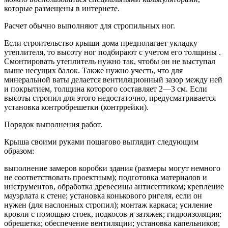
которые размещены в интернете.
Расчет обычно выполняют для стропильных ног.
Если строительство крыши дома предполагает укладку
утеплителя, то высоту ног подбирают с учетом его толщины .
Смонтировать утеплитель нужно так, чтобы он не выступал
выше несущих балок. Также нужно учесть, что для
минеральной ваты делается вентиляционный зазор между ней
и покрытием, толщина которого составляет 2—3 см. Если
высоты стропил для этого недостаточно, предусматривается
установка контробрешетки (контррейки).
Порядок выполнения работ.
Крыша своими руками пошагово выглядит следующим
образом:
выполнение замеров коробки здания (размеры могут немного
не соответствовать проектным); подготовка материалов и
инструментов, обработка древесины антисептиком; крепление
мауэрлата к стене; установка конькового ригеля, если он
нужен (для наслонных стропил); монтаж каркаса; усиление
кровли с помощью стоек, подкосов и затяжек; гидроизоляция;
обрешетка; обеспечение вентиляции; установка капельников;