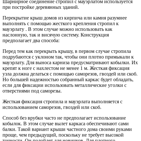
Шарнирное соединение стропил с мауэрлатом используется
при постройке деревянных зданий.
Перекрытие крыш домов из кирпича или камня разумнее
выполнять с помощью жесткого крепления стропил к
мауэрлату . В этом случае можно использовать как
наслонную, так и висячую систему. Конструкция
предполагает два способа:
Перед тем как перекрыть крышу, в первом случае стропила
подрубаются с уклоном так, чтобы они плотно примыкали к
мауэрлату. Для выноса карниза предусматривают кобылки. Их
крепят к ноге с нахлестом не менее 1 м. Жесткая фиксация
узла должна делаться с помощью саморезов, гвоздей или скоб.
Но большей надежностью собранный каркас будет обладать,
если для фиксации использовать металлические уголки с
отверстиями под саморезы.
Жесткая фиксация стропила и мауэрлата выполняется с
использованием саморезов, гвоздей или скоб.
Способ без врубки часто не предполагает использование
кобылок. В этом случае вылет каркаса обеспечивают сами
балки. Такой вариант крыши частного дома своими руками
проще, чем предыдущий, поскольку не требует высокой
точности. Он подойдет для новичков. Для плотного