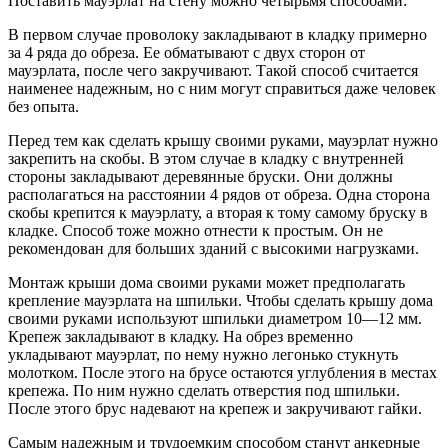
Поставить мауэрлат на стену можно четырьмя способами:
В первом случае проволоку закладывают в кладку примерно
за 4 ряда до обреза. Ее обматывают с двух сторон от
мауэрлата, после чего закручивают. Такой способ считается
наименее надежным, но с ним могут справиться даже человек
без опыта.
Перед тем как сделать крышу своими руками, мауэрлат нужно
закрепить на скобы. В этом случае в кладку с внутренней
стороны закладывают деревянные бруски. Они должны
располагаться на расстоянии 4 рядов от обреза. Одна сторона
скобы крепится к мауэрлату, а вторая к тому самому бруску в
кладке. Способ тоже можно отнести к простым. Он не
рекомендован для больших зданий с высокими нагрузками.
Монтаж крыши дома своими руками может предполагать
крепление мауэрлата на шпильки. Чтобы сделать крышу дома
своими руками используют шпильки диаметром 10—12 мм.
Крепеж закладывают в кладку. На обрез временно
укладывают мауэрлат, по нему нужно легонько стукнуть
молотком. После этого на брусе остаются углубления в местах
крепежа. По ним нужно сделать отверстия под шпильки.
После этого брус надевают на крепеж и закручивают гайки.
Самым надежным и трудоемким способом станут анкерные