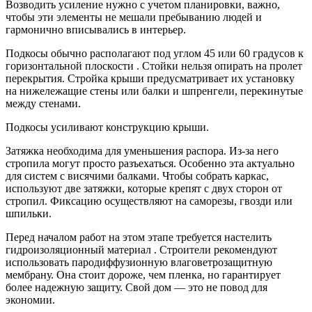
Возводить усиление нужно с учетом планировки, важно,
чтобы эти элементы не мешали пребыванию людей и
гармонично вписывались в интерьер.
Подкосы обычно располагают под углом 45 или 60 градусов к
горизонтальной плоскости . Стойки нельзя опирать на пролет
перекрытия. Стройка крыши предусматривает их установку
на нижележащие стены или балки и шпренгели, перекинутые
между стенами.
Подкосы усиливают конструкцию крыши.
Затяжка необходима для уменьшения распора. Из-за него
стропила могут просто разъехаться. Особенно эта актуально
для систем с висячими балками. Чтобы собрать каркас,
используют две затяжки, которые крепят с двух сторон от
стропил. Фиксацию осуществляют на саморезы, гвозди или
шпильки.
Перед началом работ на этом этапе требуется настелить
гидроизоляционный материал . Строители рекомендуют
использовать пародиффузионную влаговетрозащитную
мембрану. Она стоит дороже, чем пленка, но гарантирует
более надежную защиту. Свой дом — это не повод для
экономии.