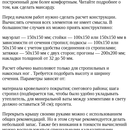
построенный дом более комфортным. Читайте подробнее о
том, как сделать мансарду.
Перед началом работ нужно сделать расчет конструкции.
Вычислять сечения всех элементов не имеет смысла. В
большинстве случаев их можно приять конструктивно:
мауэрлат — 150х150 мм; стойки — 100х150 или 150х150 мм в
зависимости от сечения стропил; подкосы — 100х150 или
50х150 мм с учетом удобства соединения со стропилами;
затяжки — 50х150 мм с двух сторон; прогоны — 200х200 мм;
накладки толщиной от 32 до 50 мм.
Расчет обычно выполняют только для стропильных и
накосных ног . Требуется подобрать высоту и ширину
сечения. Параметры зависят от:
материала кровельного покрытия; снегового района; шага
стропил (подбирается так, чтобы было удобно укладывать
утеплитель, для минеральной ваты между элементами в свету
должно оставаться 58 см); пролета.
Перекрыть крышу своими руками можно с использованием
общих рекомендаций. Но в этом случае рекомендуется делать
небольшой запас. Также без вникания в тонкости вычислений
можно воспользоваться специальными калькуляторами,