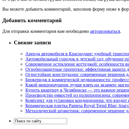
Вы можете добавить комментарий, заполнив форму ниже в фор
Добавить комментарий
Для отправки комментария вам необходимо
авторизоваться
.
Свежие записи
Аренда автомобиля в Краснодаре: удобный транспо
Автомобильный городок в детский сад: обучение п
Современное остекление коттеджей: особенности в
Огнебиозащитные пропитки: эффективная защита д
Огнестойкие конструкции: современные решения д
Брокеридж в коммерческой недвижимости: професс
Какой микронаушник лучше взять на экзамен: маг
Купить квартиру в Челябинске — это важное реше
Производство емкостей из полипропилена: совреме
Комплект для установки кондиционера: что входит 
Керамическая плитка Pamesa Royal Trend Blue: благ
Металлический штакетник: современное решение дл