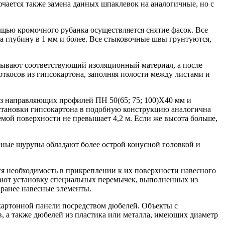
чается также замена данных шпаклевок на аналогичные, но с
щью кромочного рубанка осуществляется снятие фасок. Все
 глубину в 1 мм и более. Все стыковочные швы грунтуются,
адывают соответствующий изоляционный материал, а после
ткосов из гипсокартона, заполняя полости между листами и
из направляющих профилей ПН 50(65; 75; 100)Х40 мм и
установки гипсокартона в подобную конструкцию аналогична
мой поверхности не превышает 4,2 м. Если же высота больше,
ные шурупы обладают более острой конусной головкой и
ся необходимость в прикреплении к их поверхности навесного
чают установку специальных перемычек, выполненных из
 ранее навесные элементы.
окартонной панели посредством дюбелей. Объекты с
, а также дюбелей из пластика или металла, имеющих диаметр