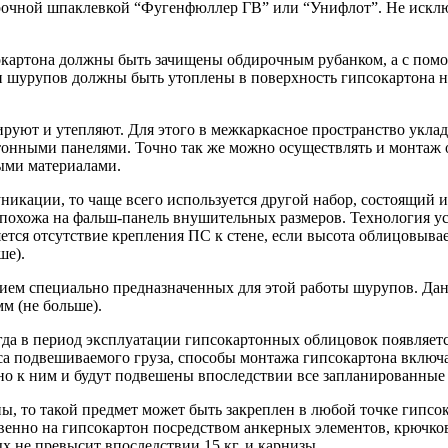
прочной шпаклевкой “Фугенфюллер ГВ” или “Унифлот”. Не исклю
картона должны быть зачищены обдирочным рубанком, а с помо
 шурупов должны быть утоплены в поверхность гипсокартона на
ируют и утепляют. Для этого в межкаркасное пространство укл
тонными панелями. Точно так же можно осуществлять и монтаж о
ыми материалами.
икации, то чаще всего используется другой набор, состоящий 
е похожа на фальш-панель внушительных размеров. Технология 
ся отсутствие крепления ПС к стене, если высота облицовывае
ше).
ем специально предназначенных для этой работы шурупов. Дан
м (не больше).
гда в период эксплуатации гипсокартонных облицовок появляет
еса подвешиваемого груза, способы монтажа гипсокартона вклю
нно к ним и будут подвешены впоследствии все запланированные
ны, то такой предмет может быть закреплен в любой точке гипс
енно на гипсокартон посредством анкерных элементов, крючков
ых не превысит впоследствии 15 кг, и карнизы.