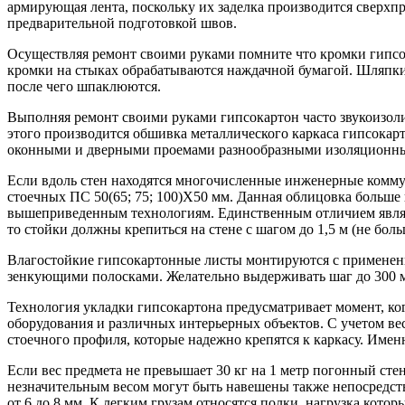
армирующая лента, поскольку их заделка производится сверх
предварительной подготовкой швов.
Осуществляя ремонт своими руками помните что кромки гипсо
кромки на стыках обрабатываются наждачной бумагой. Шляпки
после чего шпаклюются.
Выполняя ремонт своими руками гипсокартон часто звукоизол
этого производится обшивка металлического каркаса гипсокар
оконными и дверными проемами разнообразными изоляционн
Если вдоль стен находятся многочисленные инженерные коммун
стоечных ПС 50(65; 75; 100)Х50 мм. Данная облицовка больш
вышеприведенным технологиям. Единственным отличием являет
то стойки должны крепиться на стене с шагом до 1,5 м (не боль
Влагостойкие гипсокартонные листы монтируются с применени
зенкующими полосками. Желательно выдерживать шаг до 300 м
Технология укладки гипсокартона предусматривает момент, ко
оборудования и различных интерьерных объектов. С учетом в
стоечного профиля, которые надежно крепятся к каркасу. Име
Если вес предмета не превышает 30 кг на 1 метр погонный сте
незначительным весом могут быть навешены также непосредств
от 6 до 8 мм. К легким грузам относятся полки, нагрузка котор