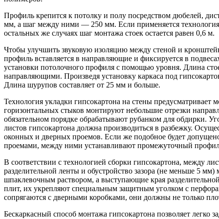
Профиль крепится к потолку и полу посредством дюбелей, дис
мм, а шаг между ними — 250 мм. Если применяется технология
остальных же случаях шаг монтажа стоек остается равен 0,6 м.
Чтобы улучшить звуковую изоляцию между стеной и кронштей
профиль вставляется в направляющие и фиксируется в подвеса
установки потолочного профиля с помощью уровня. Длина сто
направляющими. Произведя установку каркаса под гипсокарт
Длина шурупов составляет от 25 мм и больше.
Технология укладки гипсокартона на стены предусматривает м
горизонтальных стыков монтируют небольшие отрезки направля
обязательном порядке обрабатывают рубанком для обдирки. Уг
листов гипсокартона должна производиться в разбежку. Осущес
оконных и дверных проемов. Если же подобное будет допущено
проемами, между ними устанавливают промежуточный профил
В соответствии с технологией сборки гипсокартона, между ли
разделительной ленты и обустройство зазора (не меньше 5 мм
шпаклевочным раствором, а выступающие края разделительной
плит, их укрепляют специальным защитным уголком с перфора
сопрягаются с дверными коробками, они должны не только пло
Бескаркасный способ монтажа гипсокартона позволяет легко 