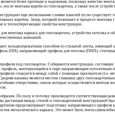
 является более прочным и надежным, поскольку качество монта
н, после монтажа короба из гипсокартона, а также после устрой
нструкцию еще несколькими слоями панелей (если существует та
жных коробок. Зазор, который возникает в процессе монтажа г
ые и теплосберегающие свойства конструкции.
для монтажа каркаса для гипсокартона, устройства потолка и об
течественных компаний.
ают холоднопрокатным способом из стальной ленты, имеющей ци
филь (ПН), направляющий профиль для потолка (ПНП), стоечный
профиля под гипсокартон. Собираются конструкции, состоящие 
ый профиль, монтирующийся в паре направляющим потолочным 
профили стыкуются между собой с помощью просекателя (т.е. м
редняя канавка является местом стыковки двух гипсокартонных
особыми отверстиями, сквозь которые осуществляется монтаж 
иля.
бразом. По полу и потолку производится соответствующая разм
бы дистанция между стеной и гипсокартонной конструкцией был
артоном предусматривает подготовку направляющего профиля к
тик металлического каркаса. Это может быть лента-самоклейка