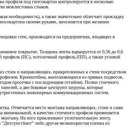
жа профиля под гипсокартон контролируется в несколько
ства межлистовых стыков.
кая необходимость), а также значительно облегчает прокладку
ипсокартона своими руками, заполняется при желании
лицовки стен, производятся на предприятиях, входящих в
нковое покрытие. Толщина ленты варьируется от 0,56 до 0,6
 профиль (ПС), потолочный профиль (ПП), а также угловой
из стоек и направляющих, прикрепленных к стене посредством
профилем. Кронштейны, выполняющиеся из прямых подвесов,
етодом просечки с последующим отгибом). Полки стоечного
 панелей, а две боковые центруют шурупы, которые
внутристенных инженерных коммуникационных систем.
етка. Отмечается место монтажа направляющих, стоек и сами
а минимальной, в качестве стоечного профиля применяется
 монтажу. На него приклеивают уплотнительную ленту,
 “Дихтунгсбант” либо другая мелкопористая пленка из