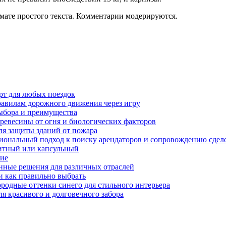
мате простого текста. Комментарии модерируются.
рт для любых поездок
равилам дорожного движения через игру
ыбора и преимущества
ревесины от огня и биологических факторов
ля защиты зданий от пожара
иональный подход к поиску арендаторов и сопровождению сдел
нитный или капсульный
ние
нные решения для различных отраслей
и как правильно выбрать
ородные оттенки синего для стильного интерьера
я красивого и долговечного забора