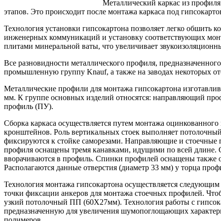
Металлический каркас из профиля
этапов. Это происходит после монтажа каркаса под гипсокарто
Технология установки гипсокартона позволяет легко обшить ко
инженерных коммуникаций и установку соответствующих монта
плитами минеральной ваты, что увеличивает звукоизоляционн
Все разновидности металлического профиля, предназначенного 
промышленную группу Knauf, а также на заводах некоторых о
Металлические профили для монтажа гипсокартона изготавлив
мм. К группе основных изделий относятся: направляющий про
профиль (ПУ).
Сборка каркаса осуществляется путем монтажа оцинкованного 
кронштейнов. Роль вертикальных стоек выполняет потолочн
фиксируются к стойке саморезами. Направляющие и стоечные 
профиля оснащены тремя канавками, идущими по всей длине. С
вворачиваются в профиль. Спинки профилей оснащены также 
Располагаются данные отверстия (диаметр 33 мм) у торца проф
Технология монтажа гипсокартона осуществляется следующим о
точки фиксации анкеров для монтажа стоечных профилей. Что
узкий потолочный ПП (60Х27мм). Технология работы с гипсок
предназначенную для увеличения шумопоглощающих характерис
полимеров.