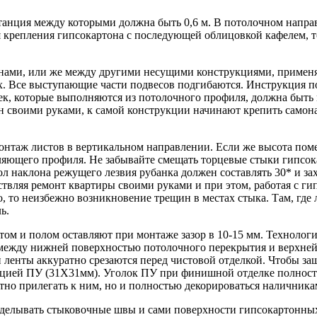
танция между которыми должна быть 0,6 м. В потолочном напра
 крепления гипсокартона с последующей облицовкой кафелем, то
нами, или же между другими несущими конструкциями, применя
х. Все выступающие части подвесов подгибаются. Инструкция п
ек, которые выполняются из потолочного профиля, должна быть
он своими руками, к самой конструкции начинают крепить сам
онтаж листов в вертикальном направлении. Если же высота пом
ющего профиля. Не забывайте смещать торцевые стыки гипсокар
ол наклона режущего лезвия рубанка должен составлять 30* и з
твляя ремонт квартиры своими руками и при этом, работая с гип
, то неизбежно возникновение трещин в местах стыка. Там, гд
ь.
стом и полом оставляют при монтаже зазор в 10-15 мм. Техноло
) между нижней поверхностью потолочного перекрытия и верхне
 ленты аккуратно срезаются перед чистовой отделкой. Чтобы з
цией ПУ (31Х31мм). Уголок ПУ при финишной отделке полность
тно прилегать к ним, но и полностью декорироваться наличника
заделывать стыковочные швы и сами поверхности гипсокартонны