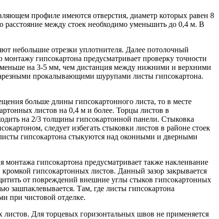
вляющем профиле имеются отверстия, диаметр которых равен 8
 расстояние между стоек необходимо уменьшить до 0,4 м. В
ют небольшие отрезки уплотнителя. Далее потолочный
о монтажу гипсокартона предусматривает проверку точности
 меньше на 3-5 мм, чем дистанция между нижними и верхними
онарезными прокалывающими шурупами листы гипсокартона.
ещения больше длины гипсокартонного листа, то в месте
тонных листов на 0,4 м и более. Торцы листов в
аходить на 2/3 толщины гипсокартонной панели. Стыковка
сокартоном, следует избегать стыковки листов в районе стоек
е листы гипсокартона стыкуются над оконными и дверными
гия монтажа гипсокартона предусматривает также наклеивание
й кромкой гипсокартонных листов. Данный зазор закрывается
ащитить от повреждений внешние углы стыков гипсокартонных
ю зашпаклевывается. Там, где листы гипсокартона
ми при чистовой отделке.
х листов. Для торцевых горизонтальных швов не применяется