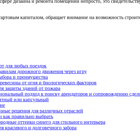
фере дизайна и ремонта помещений непросто, это свидетельствуе
ртовым капиталом, обращает внимание на возможность строите
рт для любых поездок
равилам дорожного движения через игру
ыбора и преимущества
ревесины от огня и биологических факторов
ля защиты зданий от пожара
иональный подход к поиску арендаторов и сопровождению сдел
нитный или капсульный
ние
нные решения для различных отраслей
и как правильно выбрать
ородные оттенки синего для стильного интерьера
я красивого и долговечного забора