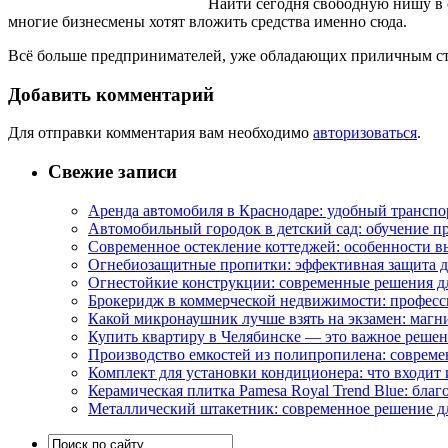
Найти сегодня свободную нишу в с
многие бизнесмены хотят вложить средства именно сюда.
Всё больше предпринимателей, уже обладающих приличным ста
Добавить комментарий
Для отправки комментария вам необходимо
авторизоваться
.
Свежие записи
Аренда автомобиля в Краснодаре: удобный транспо
Автомобильный городок в детский сад: обучение п
Современное остекление коттеджей: особенности в
Огнебиозащитные пропитки: эффективная защита д
Огнестойкие конструкции: современные решения д
Брокеридж в коммерческой недвижимости: професс
Какой микронаушник лучше взять на экзамен: маг
Купить квартиру в Челябинске — это важное реше
Производство емкостей из полипропилена: совреме
Комплект для установки кондиционера: что входит 
Керамическая плитка Pamesa Royal Trend Blue: благ
Металлический штакетник: современное решение дл