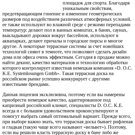
площадок для спорта. Благодаря
уникальным свойствам,
предотвращающим гниение и изменение геометрических
размеров под воздействием различных атмосферных условий,
ее также используют
во влажной среде с резкими перепадами
температур: делают пол в ванных комнатах, в банях, саунах,
выкладывают дорожки вокруг бассейнов, используют в
аквапарках, делают причалы и городские пирсы и многое
другое. А некоторые террасные системы за счет новейших
технологий сияют в темноте, что позволяют сделать дизайн
дома или офиса очень эффектным. Сегодня в продаже можно
найти декинг, качество материалов и технологию обработки
которого контролирует известная немецкая компания «D. O.C.
K.E. Systemlosungen Gmbh». Такая террасная доска на
российском рынке успешно конкурирует с другими
известными брендами.
Данная лицензия эксклюзивна, поэтому если вы намерены
приобрести немецкое качество, адаптированное под
капризный российский климат, специалисты D. O.C. K.E.
всегда и с большим удовольствием проконсультируют и
помогут выбрать самый оптимальный вариант. Прежде всего,
при выборе важно знать, что террасная доска бывает рифленая
и гладкая (такую чаще всего называют «вельвет»). Поэтому,
если вы решили класть террасную доску в бане либо же