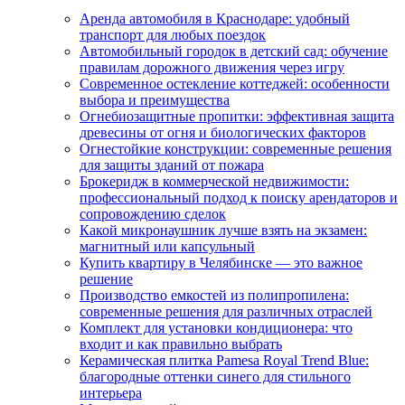
Аренда автомобиля в Краснодаре: удобный
транспорт для любых поездок
Автомобильный городок в детский сад: обучение
правилам дорожного движения через игру
Современное остекление коттеджей: особенности
выбора и преимущества
Огнебиозащитные пропитки: эффективная защита
древесины от огня и биологических факторов
Огнестойкие конструкции: современные решения
для защиты зданий от пожара
Брокеридж в коммерческой недвижимости:
профессиональный подход к поиску арендаторов и
сопровождению сделок
Какой микронаушник лучше взять на экзамен:
магнитный или капсульный
Купить квартиру в Челябинске — это важное
решение
Производство емкостей из полипропилена:
современные решения для различных отраслей
Комплект для установки кондиционера: что
входит и как правильно выбрать
Керамическая плитка Pamesa Royal Trend Blue:
благородные оттенки синего для стильного
интерьера