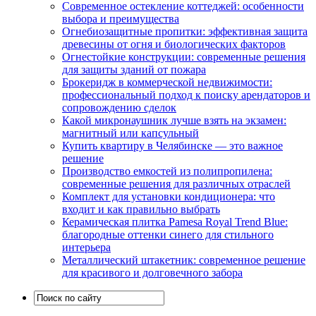
Современное остекление коттеджей: особенности
выбора и преимущества
Огнебиозащитные пропитки: эффективная защита
древесины от огня и биологических факторов
Огнестойкие конструкции: современные решения
для защиты зданий от пожара
Брокеридж в коммерческой недвижимости:
профессиональный подход к поиску арендаторов и
сопровождению сделок
Какой микронаушник лучше взять на экзамен:
магнитный или капсульный
Купить квартиру в Челябинске — это важное
решение
Производство емкостей из полипропилена:
современные решения для различных отраслей
Комплект для установки кондиционера: что
входит и как правильно выбрать
Керамическая плитка Pamesa Royal Trend Blue:
благородные оттенки синего для стильного
интерьера
Металлический штакетник: современное решение
для красивого и долговечного забора