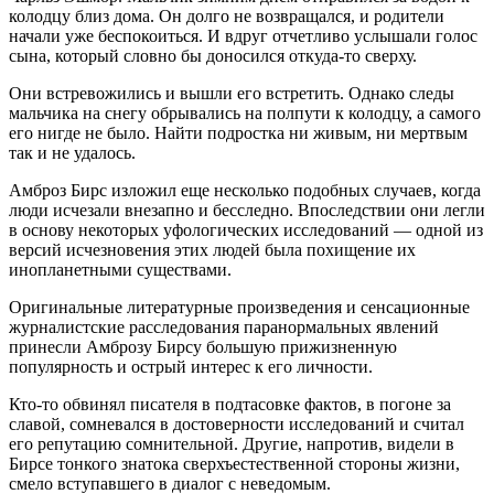
колодцу близ дома. Он долго не возвращался, и родители
начали уже беспокоиться. И вдруг отчетливо услышали голос
сына, который словно бы доносился откуда-то сверху.
Они встревожились и вышли его встретить. Однако следы
мальчика на снегу обрывались на полпути к колодцу, а самого
его нигде не было. Найти подростка ни живым, ни мертвым
так и не удалось.
Амброз Бирс изложил еще несколько подобных случаев, когда
люди исчезали внезапно и бесследно. Впоследствии они легли
в основу некоторых уфологических исследований — одной из
версий исчезновения этих людей была похищение их
инопланетными существами.
Оригинальные литературные произведения и сенсационные
журналистские расследования паранормальных явлений
принесли Амброзу Бирсу большую прижизненную
популярность и острый интерес к его личности.
Кто-то обвинял писателя в подтасовке фактов, в погоне за
славой, сомневался в достоверности исследований и считал
его репутацию сомнительной. Другие, напротив, видели в
Бирсе тонкого знатока сверхъестественной стороны жизни,
смело вступавшего в диалог с неведомым.