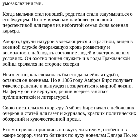
умозаключениями.
Когда мальчик стал юношей, родители стали задумываться о
его будущем. По тем временам наиболее успешной
перспективой для парня из небогатой семьи была военная
карьера.
Амброз, будучи натурой увлекающейся и страстной, видел в
военной службе будоражащую кровь романтику и
возможность наблюдать состояние людей в экстремальных
условиях. Он охотно пошел служить и в годы Гражданской
войны сражался на стороне северян.
Неизвестно, как сложилась бы его дальнейшая судьба,
останься он военным. Но в 1866 году Амброз Бирс получает
тяжелое ранение и вынужден возвратиться к мирной жизни.
На ферму он не вернулся, решив всерьез заняться
публицистикой и литературой.
Свою писательскую карьеру Амброз Бирс начал с небольших
очерков и статей для газет и журналов, кратких политических
обозрений и художественной прозы.
Его материалы пришлись по вкусу читателям, особенно в
жанре хоррор, чем-то близких по духу новеллам Эдгара По, но