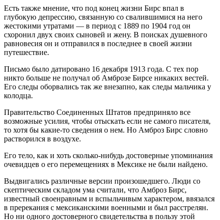
Есть также мнение, что под конец жизни Бирс впал в
глубокую депрессию, связанную со свалившимися на него
жестокими утратами — в период с 1889 по 1904 год он
схоронил двух своих сыновей и жену. В поисках душевного
равновесия он и отправился в последнее в своей жизни
путешествие.
Письмо было датировано 16 декабря 1913 года. С тех пор
никто больше не получал об Амброзе Бирсе никаких вестей.
Его следы оборвались так же внезапно, как следы мальчика у
колодца.
Правительство Соединенных Штатов предприняло все
возможные усилия, чтобы отыскать если не самого писателя,
то хотя бы какие-то сведения о нем. Но Амброз Бирс словно
растворился в воздухе.
Его тело, как и хоть сколько-нибудь достоверные упоминания
очевидцев о его перемещениях в Мексике не были найдено.
Выдвигались различные версии произошедшего. Люди со
скептическим складом ума считали, что Амброз Бирс,
известный своенравным и вспыльчивым характером, ввязался
в пререкания с мексиканскими военными и был расстрелян.
Но ни одного достоверного свидетельства в пользу этой