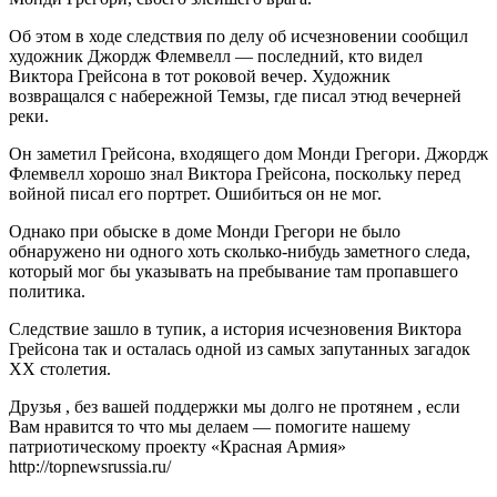
Об этом в ходе следствия по делу об исчезновении сообщил
художник Джордж Флемвелл — последний, кто видел
Виктора Грейсона в тот роковой вечер. Художник
возвращался с набережной Темзы, где писал этюд вечерней
реки.
Он заметил Грейсона, входящего дом Монди Грегори. Джордж
Флемвелл хорошо знал Виктора Грейсона, поскольку перед
войной писал его портрет. Ошибиться он не мог.
Однако при обыске в доме Монди Грегори не было
обнаружено ни одного хоть сколько-нибудь заметного следа,
который мог бы указывать на пребывание там пропавшего
политика.
Следствие зашло в тупик, а история исчезновения Виктора
Грейсона так и осталась одной из самых запутанных загадок
XX столетия.
Друзья , без вашей поддержки мы долго не протянем , если
Вам нравится то что мы делаем — помогите нашему
патриотическому проекту «Красная Армия»
http://topnewsrussia.ru/