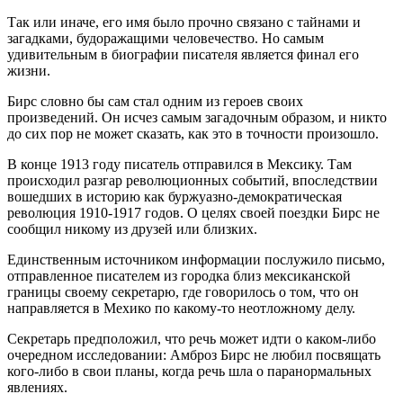
Так или иначе, его имя было прочно связано с тайнами и
загадками, будоражащими человечество. Но самым
удивительным в биографии писателя является финал его
жизни.
Бирс словно бы сам стал одним из героев своих
произведений. Он исчез самым загадочным образом, и никто
до сих пор не может сказать, как это в точности произошло.
В конце 1913 году писатель отправился в Мексику. Там
происходил разгар революционных событий, впоследствии
вошедших в историю как буржуазно-демократическая
революция 1910-1917 годов. О целях своей поездки Бирс не
сообщил никому из друзей или близких.
Единственным источником информации послужило письмо,
отправленное писателем из городка близ мексиканской
границы своему секретарю, где говорилось о том, что он
направляется в Мехико по какому-то неотложному делу.
Секретарь предположил, что речь может идти о каком-либо
очередном исследовании: Амброз Бирс не любил посвящать
кого-либо в свои планы, когда речь шла о паранормальных
явлениях.