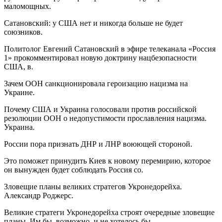
маломощных.
Сатановский: у США нет и никогда больше не будет
союзников.
Политолог Евгений Сатановский в эфире телеканала «Россия
1» прокомментировал новую доктрину нацбезопасности
США, в.
Зачем ООН санкционировала героизацию нацизма на
Украине.
Почему США и Украина голосовали против российской
резолюции ООН о недопустимости прославления нацизма.
Украина.
России пора признать ДНР и ЛНР воюющей стороной.
Это поможет принудить Киев к новому перемирию, которое
он вынужден будет соблюдать Россия со.
Зловещие планы великих стратегов Укронедорейха.
Александр Роджерс.
Великие стратеги Укронедорейха строят очередные зловещие
планы. Им бы, возможно, и не хотелось бы.