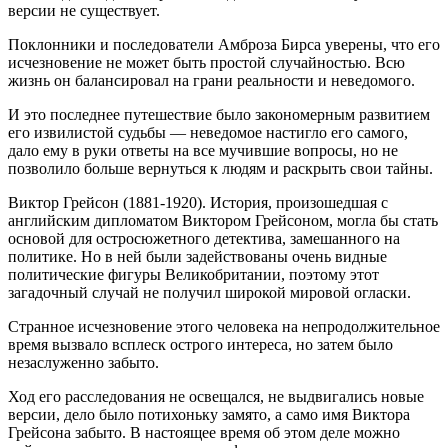
версии не существует.
Поклонники и последователи Амброза Бирса уверены, что его
исчезновение не может быть простой случайностью. Всю
жизнь он балансировал на грани реальности и неведомого.
И это последнее путешествие было закономерным развитием
его извилистой судьбы — неведомое настигло его самого,
дало ему в руки ответы на все мучившие вопросы, но не
позволило больше вернуться к людям и раскрыть свои тайны.
Виктор Грейсон (1881-1920). История, произошедшая с
английским дипломатом Виктором Грейсоном, могла бы стать
основой для остросюжетного детектива, замешанного на
политике. Но в ней были задействованы очень видные
политические фигуры Великобритании, поэтому этот
загадочный случай не получил широкой мировой огласки.
Странное исчезновение этого человека на непродолжительное
время вызвало всплеск острого интереса, но затем было
незаслуженно забыто.
Ход его расследования не освещался, не выдвигались новые
версии, дело было потихоньку замято, а само имя Виктора
Грейсона забыто. В настоящее время об этом деле можно