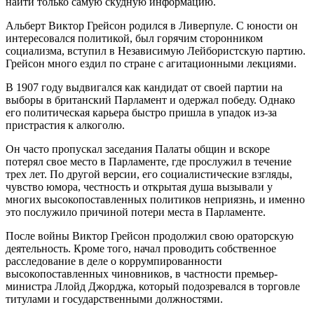
найти только самую скудную информацию.
Альберт Виктор Грейсон родился в Ливерпуле. С юности он
интересовался политикой, был горячим сторонником
социализма, вступил в Независимую Лейбористскую партию.
Грейсон много ездил по стране с агитационными лекциями.
В 1907 году выдвигался как кандидат от своей партии на
выборы в британский Парламент и одержал победу. Однако
его политическая карьера быстро пришла в упадок из-за
пристрастия к алкоголю.
Он часто пропускал заседания Палаты общин и вскоре
потерял свое место в Парламенте, где прослужил в течение
трех лет. По другой версии, его социалистические взгляды,
чувство юмора, честность и открытая душа вызывали у
многих высокопоставленных политиков неприязнь, и именно
это послужило причиной потери места в Парламенте.
После войны Виктор Грейсон продолжил свою ораторскую
деятельность. Кроме того, начал проводить собственное
расследование в деле о коррумпированности
высокопоставленных чиновников, в частности премьер-
министра Ллойд Джорджа, который подозревался в торговле
титулами и государственными должностями.