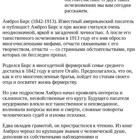
исчезновениях мы вам сегодня
расскажем.
Амброз Бирс (1842-1913). Известный американский писатель
и публицист Амброз Бирс и при жизни считался очень
неоднозначной, яркой и загадочной личностью. А после его
таинственного исчезновения в 1913 году его имя обросло
многочисленными
мифами, отчасти связанными с его
творчеством, отчасти — со странными обстоятельствами, при
которых он бесследно пропал.
Родился Бирс в многодетной фермерской семье среднего
достатка в 1842 году в штате Огайо. Предполагалось, что он,
как и его многочисленные братья, пойдет по стопам своего
отца и посвятит жизнь фермерству.
Но уже подростком Амброз начал проявлять интересы и
склонности, несвойственные его кругу. Будущего писателя
неудержимо влекло все таинственное и неизведанное,
волновали вопросы жизни и смерти, сложные повороты
человеческих судеб и изломы психики.
Едва овладев грамотой, он пристрастился к чтению. Из книг
Амброз черпал по крупицам знания о человеческой душе,
дополняя их собственными наблюдениями и