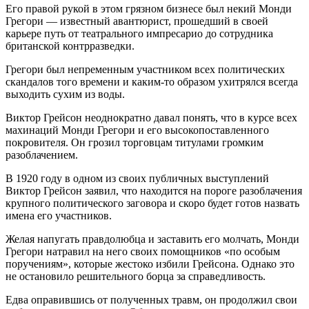
Его правой рукой в этом грязном бизнесе был некий Монди
Грегори — известный авантюрист, прошедший в своей
карьере путь от театрального импресарио до сотрудника
британской контрразведки.
Грегори был непременным участником всех политических
скандалов того времени и каким-то образом ухитрялся всегда
выходить сухим из воды.
Виктор Грейсон неоднократно давал понять, что в курсе всех
махинаций Монди Грегори и его высокопоставленного
покровителя. Он грозил торговцам титулами громким
разоблачением.
В 1920 году в одном из своих публичных выступлений
Виктор Грейсон заявил, что находится на пороге разоблачения
крупного политического заговора и скоро будет готов назвать
имена его участников.
Желая напугать правдолюбца и заставить его молчать, Монди
Грегори натравил на него своих помощников «по особым
поручениям», которые жестоко избили Грейсона. Однако это
не остановило решительного борца за справедливость.
Едва оправившись от полученных травм, он продолжил свои