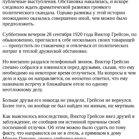
публичные выступления. Обстановка накалялась, и вскоре
следовало ждать драматической развязки громкого
политического скандала. Однако развязка у этой истории
неожиданно оказалась совершенно иной, чем можно было
предположить.
Субботним вечером 28 сентября 1920 года Виктор Грейсон, по
обыкновению, пригласил к себе нескольких своих товарищей
— пропустить по стаканчику и отвлечься от политических
интриг в теплой дружеской обстановке.
Но внезапно раздался телефонный звонок. Виктор Грейсон
спешно собрался и извинился перед друзьями, сказав, что ему
необходимо на некоторое время отлучиться. На вопросы в чем
дело и куда он направляется, он неохотно ответил, что ему
назначали встречу в ближайшем отеле по одному
неотложному делу.
Больше друзья его никогда не увидели, Грейсон не вернулся.
Более того, он вообще не был найден ни живым, ни мертвым.
Как выяснилось впоследствии, Виктор Грейсон ввел друзей в
заблуждение, не сообщив им истинной причины своей
поспешной отлучки. Об этом можно было судить по тому
факту, что направился он не в отель, а прямиком к дому
Монди Грегори, своего злейшего врага.