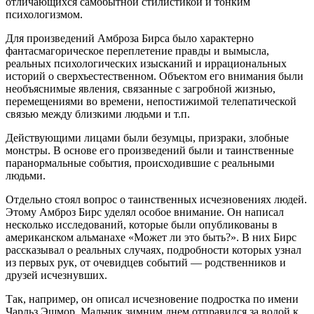
отличающихся самобытной стилистикой и тонким
психологизмом.
Для произведений Амброза Бирса было характерно
фантасмагорическое переплетение правды и вымысла,
реальных психологических изысканий и иррациональных
историй о сверхъестественном. Объектом его внимания были
необъяснимые явления, связанные с загробной жизнью,
перемещениями во времени, непостижимой телепатической
связью между близкими людьми и т.п.
Действующими лицами были безумцы, призраки, злобные
монстры. В основе его произведений были и таинственные
паранормальные события, происходившие с реальными
людьми.
Отдельно стоял вопрос о таинственных исчезновениях людей.
Этому Амброз Бирс уделял особое внимание. Он написал
несколько исследований, которые были опубликованы в
американском альманахе «Может ли это быть?». В них Бирс
рассказывал о реальных случаях, подробности которых узнал
из первых рук, от очевидцев событий — родственников и
друзей исчезнувших.
Так, например, он описал исчезновение подростка по имени
Чарльз Эшмор. Мальчик зимним днем отправился за водой к