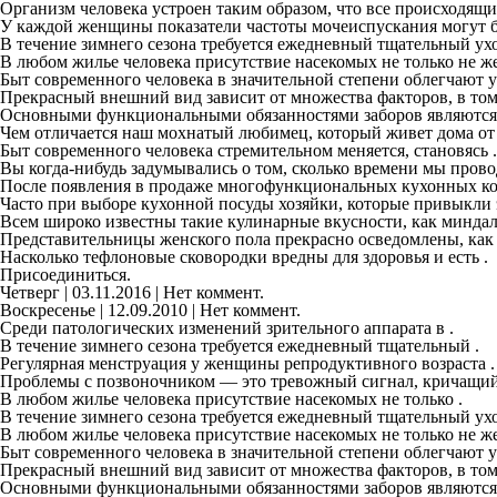
Организм человека устроен таким образом, что все происходящи
У каждой женщины показатели частоты мочеиспускания могут б
В течение зимнего сезона требуется ежедневный тщательный ухо
В любом жилье человека присутствие насекомых не только не жел
Быт современного человека в значительной степени облегчают у
Прекрасный внешний вид зависит от множества факторов, в том ч
Основными функциональными обязанностями заборов являются с
Чем отличается наш мохнатый любимец, который живет дома от н
Быт современного человека стремительном меняется, становясь .
Вы когда-нибудь задумывались о том, сколько времени мы прово
После появления в продаже многофункциональных кухонных ко
Часто при выборе кухонной посуды хозяйки, которые привыкли 
Всем широко известны такие кулинарные вкусности, как миндал
Представительницы женского пола прекрасно осведомлены, как 
Насколько тефлоновые сковородки вредны для здоровья и есть .
Присоединиться.
Четверг | 03.11.2016 | Нет коммент.
Воскресенье | 12.09.2010 | Нет коммент.
Среди патологических изменений зрительного аппарата в .
В течение зимнего сезона требуется ежедневный тщательный .
Регулярная менструация у женщины репродуктивного возраста .
Проблемы с позвоночником — это тревожный сигнал, кричащий
В любом жилье человека присутствие насекомых не только .
В течение зимнего сезона требуется ежедневный тщательный ухо
В любом жилье человека присутствие насекомых не только не жел
Быт современного человека в значительной степени облегчают у
Прекрасный внешний вид зависит от множества факторов, в том ч
Основными функциональными обязанностями заборов являются с