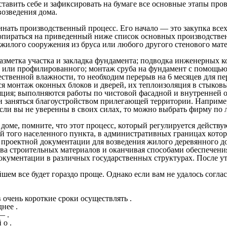
ставить себе и зафиксировать на бумаге все основные этапы про
возведения дома.
инать производственный процесс. Его начало — это закупка все
 опираться на приведенный ниже список основных производстве
жилого сооружения из бруса или любого другого стенового мате
; разметка участка и закладка фундамента; подводка инженерны
ого или профилированного; монтаж сруба на фундамент с помощь
ественной влажности, то необходим перерыв на 6 месяцев для пе
ся монтаж оконных блоков и дверей, их теплоизоляция в стыков
яция; выполняются работы по чистовой фасадной и внутренней о
 заняться благоустройством прилегающей территории. Например,
Если вы не уверенны в своих силах, то можно выбрать фирму по
 доме, помните, что этот процесс, который регулируется дейст
й того населенного пункта, в административных границах котор
а проектной документации для возведения жилого деревянного до
тва строительных материалов и оканчивая способами обеспечени
документации в различных государственных структурах. После 
йшем все будет гораздо проще. Однако если вам не удалось согл
очень короткие сроки осуществлять .
нее .
— .
о .