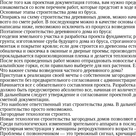
После того как проектная документация готова, вам нужно пред
ознакомиться со всем перечнем работ, которые предстоят в ходе 
Основные этапы строительства дома из бруса.
Опираясь на схему строительства деревянных домов, можно нач
всего по смете работ. В последующем можно в качестве основы
написаны ниже, невозможно исключить из процесса возведения 
Поэтапное строительство деревянного дома из бруса:
геодезия земельного участка и разработка проекта фундамента
грунта; изготовление сруба будущего дома из бруса, строганн
монтаж и покрытие кровли; если дом строится из древесины ест
обналичка и окосячка в оконные и дверные проемы; производит
прокладывается пароизоляционная пленка и делается теплоизол
После всех проведенных работ можно отпраздновать новоселье и
альпийские горки, если правильно выберете для них растения. 
Что важнее схемы возведения частного деревянного дома?
Приступая к реализации своей мечты о собственном загородном
произвести без предварительного согласования с администрацие
Начинается все с обязательного составления проекта. Разработк
должно быть предусмотрено абсолютно все, начиная от количес
В дальнейшем следует утверждение и согласование проектной 
сметной документации.
Это наиболее ответственный этап строительства дома. В дальне
строительство просто невозможно.
Загородные технологии строител.
Новые технологии строительства загородных домов позволяют в 
Среди патологических изменений зрительного аппарата в послед
Регулярная менструация у женщины репродуктивного возраста 
Проблемы с позвоночником — это тревожный сигнал, кричащий 