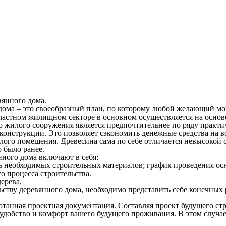
вянного дома.
дома – это своеобразный план, по которому любой желающий мож
частном жилищном секторе в основном осуществляется на основ
 жилого сооружения является предпочтительнее по ряду практич
конструкции. Это позволяет сэкономить денежные средства на 
илого помещения. Древесина сама по себе отличается невысокой
о было ранее.
нного дома включают в себя:
 необходимых строительных материалов; график проведения ос
о процесса строительства.
ерева.
ьству деревянного дома, необходимо представить себе конечных р
анная проектная документация. Составляя проект будущего строе
удобство и комфорт вашего будущего проживания. В этом случае