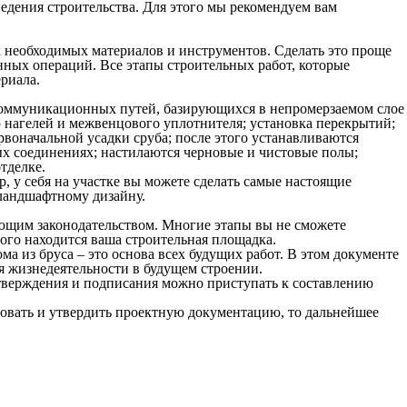
ведения строительства. Для этого мы рекомендуем вам
х необходимых материалов и инструментов. Сделать это проще
нных операций. Все этапы строительных работ, которые
риала.
х коммуникационных путей, базирующихся в непромерзаемом слое
ю нагелей и межвенцового уплотнителя; установка перекрытий;
рвоначальной усадки сруба; после этого устанавливаются
ых соединениях; настилаются черновые и чистовые полы;
тделке.
 у себя на участке вы можете сделать самые настоящие
 ландшафтному дизайну.
вующим законодательством. Многие этапы вы не сможете
ого находится ваша строительная площадка.
ма из бруса – это основа всех будущих работ. В этом документе
я жизнедеятельности в будущем строении.
утверждения и подписания можно приступать к составлению
асовать и утвердить проектную документацию, то дальнейшее