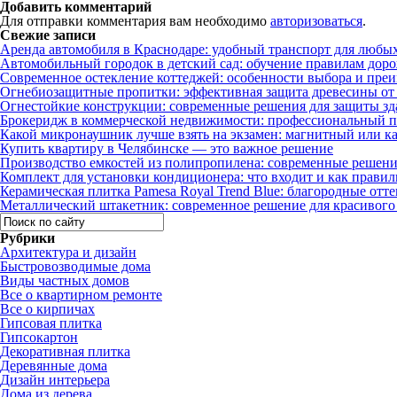
Добавить комментарий
Для отправки комментария вам необходимо
авторизоваться
.
Свежие записи
Аренда автомобиля в Краснодаре: удобный транспорт для любы
Автомобильный городок в детский сад: обучение правилам дор
Современное остекление коттеджей: особенности выбора и пре
Огнебиозащитные пропитки: эффективная защита древесины от 
Огнестойкие конструкции: современные решения для защиты зд
Брокеридж в коммерческой недвижимости: профессиональный п
Какой микронаушник лучше взять на экзамен: магнитный или к
Купить квартиру в Челябинске — это важное решение
Производство емкостей из полипропилена: современные решени
Комплект для установки кондиционера: что входит и как правил
Керамическая плитка Pamesa Royal Trend Blue: благородные отте
Металлический штакетник: современное решение для красивого 
Рубрики
Архитектура и дизайн
Быстровозводимые дома
Виды частных домов
Все о квартирном ремонте
Все о кирпичах
Гипсовая плитка
Гипсокартон
Декоративная плитка
Деревянные дома
Дизайн интерьера
Дома из дерева