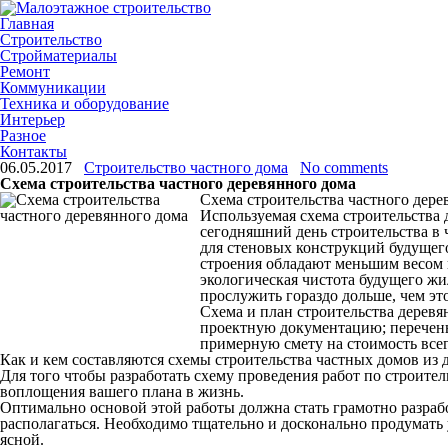
Главная
Строительство
Стройматериалы
Ремонт
Коммуникации
Техника и оборудование
Интерьер
Разное
Контакты
06.05.2017
Строительство частного дома
No comments
Схема строительства частного деревянного дома
Схема строительства частного дере
Используемая схема строительства 
сегодняшний день строительства в 
для стеновых конструкций будущего
строения обладают меньшим весом 
экологическая чистота будущего ж
прослужить гораздо дольше, чем эт
Схема и план строительства деревя
проектную документацию; перечень
примерную смету на стоимость всег
Как и кем составляются схемы строительства частных домов из д
Для того чтобы разработать схему проведения работ по строител
воплощения вашего плана в жизнь.
Оптимально основой этой работы должна стать грамотно разработ
располагаться. Необходимо тщательно и досконально продумать 
ясной.