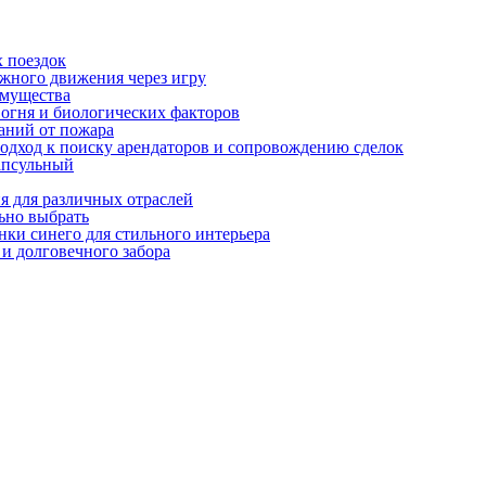
х поездок
ожного движения через игру
имущества
огня и биологических факторов
аний от пожара
одход к поиску арендаторов и сопровождению сделок
апсульный
я для различных отраслей
ьно выбрать
нки синего для стильного интерьера
и долговечного забора