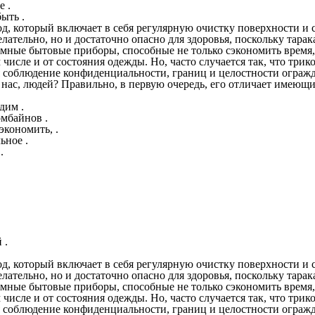
е .
ыть .
д, который включает в себя регулярную очистку поверхности и 
ательно, но и достаточно опасно для здоровья, поскольку тарака
мные бытовые приборы, способные не только сэкономить время, 
исле и от состояния одежды. Но, часто случается так, что трик
облюдение конфиденциальности, границ и целостности огражда
ас, людей? Правильно, в первую очередь, его отличает имеющий
дим .
мбайнов .
экономить, .
ьное .
.
 .
д, который включает в себя регулярную очистку поверхности и 
ательно, но и достаточно опасно для здоровья, поскольку тарака
мные бытовые приборы, способные не только сэкономить время, 
исле и от состояния одежды. Но, часто случается так, что трик
облюдение конфиденциальности, границ и целостности огражда