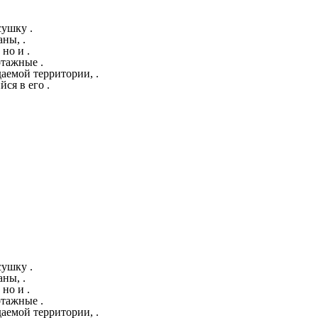
сушку .
ны, .
но и .
отажные .
емой территории, .
ся в его .
сушку .
ны, .
но и .
отажные .
емой территории, .