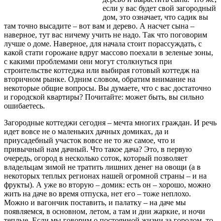
если у вас будет свой загородный
дом, это означает, что садик вы
там точно высадите – вот вам и дерево. А насчет сына –
наверное, тут вас ничему учить не надо. Так что поговорим
лучше о доме. Наверное, для начала стоит порассуждать,
с
какой стати горожане вдруг массово поехали в зеленые зоны,
с какими проблемами они могут столкнуться при
строительстве коттеджа или выбирая готовый коттедж на
вторичном рынке. Одним словом, обратим внимание на
некоторые общие вопросы. Вы думаете, что с вас достаточно
и городской квартиры? Почитайте: может быть, вы сильно
ошибаетесь.
Загородные коттеджи сегодня – мечта многих граждан. И речь
идет вовсе не о маленьких дачных домиках, да и
приусадебный участок вовсе не то же самое, что и
привычный нам дачный. Что такое дача? Это, в первую
очередь, огород в несколько соток, который позволяет
владельцам зимой не тратить лишних денег на овощи (а в
некоторых теплых регионах нашей огромной страны – и на
фрукты). А уже во вторую – домик: есть он – хорошо, можно
жить на даче во время отпуска, нет его – тоже неплохо.
Можно и вагончик поставить, и палатку – на даче мы
появляемся, в основном, летом, а там и дни жаркие, и ночи
теплые. Если мы говорим о постоянной жизни за городом, то