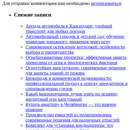
Для отправки комментария вам необходимо
авторизоваться
.
Свежие записи
Аренда автомобиля в Краснодаре: удобный
транспорт для любых поездок
Автомобильный городок в детский сад: обучение
правилам дорожного движения через игру
Современное остекление коттеджей: особенности
выбора и преимущества
Огнебиозащитные пропитки: эффективная защита
древесины от огня и биологических факторов
Огнестойкие конструкции: современные решения
для защиты зданий от пожара
Брокеридж в коммерческой недвижимости:
профессиональный подход к поиску арендаторов и
сопровождению сделок
Какой микронаушник лучше взять на экзамен:
магнитный или капсульный
Купить квартиру в Челябинске — это важное
решение
Производство емкостей из полипропилена:
современные решения для различных отраслей
Комплект для установки кондиционера: что