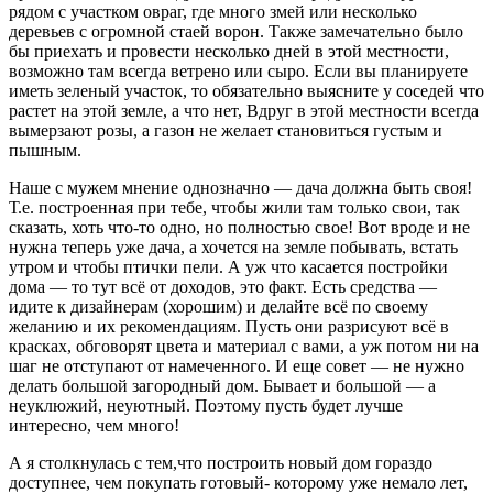
рядом с участком овраг, где много змей или несколько
деревьев с огромной стаей ворон. Также замечательно было
бы приехать и провести несколько дней в этой местности,
возможно там всегда ветрено или сыро. Если вы планируете
иметь зеленый участок, то обязательно выясните у соседей что
растет на этой земле, а что нет, Вдруг в этой местности всегда
вымерзают розы, а газон не желает становиться густым и
пышным.
Наше с мужем мнение однозначно — дача должна быть своя!
Т.е. построенная при тебе, чтобы жили там только свои, так
сказать, хоть что-то одно, но полностью свое! Вот вроде и не
нужна теперь уже дача, а хочется на земле побывать, встать
утром и чтобы птички пели. А уж что касается постройки
дома — то тут всё от доходов, это факт. Есть средства —
идите к дизайнерам (хорошим) и делайте всё по своему
желанию и их рекомендациям. Пусть они разрисуют всё в
красках, обговорят цвета и материал с вами, а уж потом ни на
шаг не отступают от намеченного. И еще совет — не нужно
делать большой загородный дом. Бывает и большой — а
неуклюжий, неуютный. Поэтому пусть будет лучше
интересно, чем много!
А я столкнулась с тем,что построить новый дом гораздо
доступнее, чем покупать готовый- которому уже немало лет,