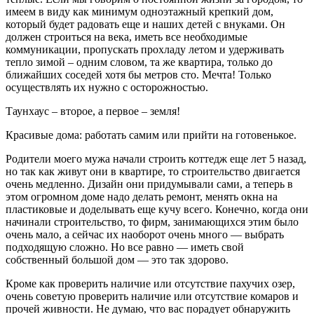
имеем в виду как минимум одноэтажный крепкий дом,
который будет радовать еще и наших детей с внуками. Он
должен строиться на века, иметь все необходимые
коммуникации, пропускать прохладу летом и удерживать
тепло зимой – одним словом, та же квартира, только до
ближайших соседей хотя бы метров сто. Мечта! Только
осуществлять их нужно с осторожностью.
Таунхаус – второе, а первое – земля!
Красивые дома: работать самим или прийти на готовенькое.
Родители моего мужа начали строить коттедж еще лет 5 назад,
но так как живут они в квартире, то строительство двигается
очень медленно. Дизайн они придумывали сами, а теперь в
этом огромном доме надо делать ремонт, менять окна на
пластиковые и доделывать еще кучу всего. Конечно, когда они
начинали строительство, то фирм, занимающихся этим было
очень мало, а сейчас их наоборот очень много — выбрать
подходящую сложно. Но все равно — иметь свой
собственный большой дом — это так здорово.
Кроме как проверить наличие или отсутствие пахучих озер,
очень советую проверить наличие или отсутствие комаров и
прочей живности. Не думаю, что вас порадует обнаружить