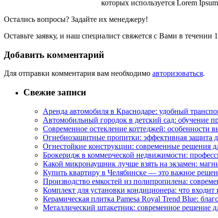
которых используется Lorem Ipsum
Остались вопросы? Задайте их менеджеру!
Оставьте заявку, и наш специалист свяжется с Вами в течении 
Добавить комментарий
Для отправки комментария вам необходимо
авторизоваться
.
Свежие записи
Аренда автомобиля в Краснодаре: удобный транспо
Автомобильный городок в детский сад: обучение п
Современное остекление коттеджей: особенности в
Огнебиозащитные пропитки: эффективная защита д
Огнестойкие конструкции: современные решения д
Брокеридж в коммерческой недвижимости: професс
Какой микронаушник лучше взять на экзамен: маг
Купить квартиру в Челябинске — это важное реше
Производство емкостей из полипропилена: совреме
Комплект для установки кондиционера: что входит 
Керамическая плитка Pamesa Royal Trend Blue: благ
Металлический штакетник: современное решение дл