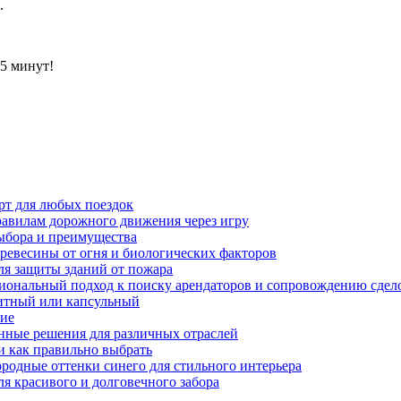
.
15 минут!
рт для любых поездок
равилам дорожного движения через игру
ыбора и преимущества
ревесины от огня и биологических факторов
ля защиты зданий от пожара
иональный подход к поиску арендаторов и сопровождению сдел
нитный или капсульный
ние
нные решения для различных отраслей
и как правильно выбрать
ородные оттенки синего для стильного интерьера
я красивого и долговечного забора