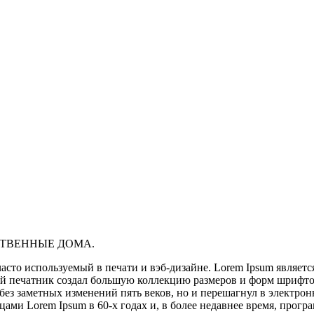
СТВЕННЫЕ ДОМА.
часто используемый в печати и вэб-дизайне. Lorem Ipsum являетс
й печатник создал большую коллекцию размеров и форм шрифтов
без заметных изменений пять веков,
но и перешагнул в электрон
зцами Lorem Ipsum в 60-х годах и, в более недавнее время, прог