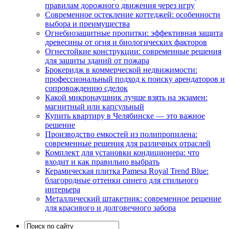
правилам дорожного движения через игру
Современное остекление коттеджей: особенности
выбора и преимущества
Огнебиозащитные пропитки: эффективная защита
древесины от огня и биологических факторов
Огнестойкие конструкции: современные решения
для защиты зданий от пожара
Брокеридж в коммерческой недвижимости:
профессиональный подход к поиску арендаторов и
сопровождению сделок
Какой микронаушник лучше взять на экзамен:
магнитный или капсульный
Купить квартиру в Челябинске — это важное
решение
Производство емкостей из полипропилена:
современные решения для различных отраслей
Комплект для установки кондиционера: что
входит и как правильно выбрать
Керамическая плитка Pamesa Royal Trend Blue:
благородные оттенки синего для стильного
интерьера
Металлический штакетник: современное решение
для красивого и долговечного забора