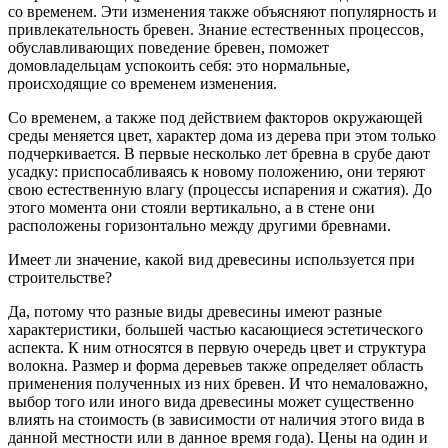
со временем. Эти изменения также объясняют популярность и
привлекательность бревен. Знание естественных процессов,
обуславливающих поведение бревен, поможет
домовладельцам успокоить себя: это нормальные,
происходящие со временем изменения.
Со временем, а также под действием факторов окружающей
среды меняется цвет, характер дома из дерева при этом только
подчеркивается. В первые несколько лет бревна в срубе дают
усадку: приспосабливаясь к новому положению, они теряют
свою естественную влагу (процессы испарения и сжатия). До
этого момента они стояли вертикально, а в стене они
расположены горизонтально между другими бревнами.
Имеет ли значение, какой вид древесины используется при
строительстве?
Да, потому что разные виды древесины имеют разные
характеристики, большей частью касающиеся эстетического
аспекта. К ним относятся в первую очередь цвет и структура
волокна. Размер и форма деревьев также определяет область
применения полученных из них бревен. И что немаловажно,
выбор того или иного вида древесины может существенно
влиять на стоимость (в зависимости от наличия этого вида в
данной местности или в данное время года). Цены на один и