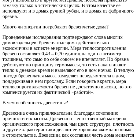
замазку только в эстетических целях. В этом качестве ее
используют и в домах ручной рубки, и в домах из фабричного
бревна.
Много ли энергии потребляют бревенчатые дома?
Проведенные исследования подтверждают слова многих
домовладельцев: бревенчатые дома действительно
экономичны в аспекте энергии. Мера теплосопротивления
бревен составляет 0,43 – 0,70 единиц на один сантиметр
толщины, что само по себе совсем не впечатляет. Но бревна
действуют по принципу термомассы, то есть накапливают
тепло в дневное время и выделяют его в дом ночью. В теплую
погоду бревенчатая масса замедляет передачу тепла в дом,
поддерживая в нем прохладу. Если говорить вкратце, мера
теплосопротивляемости бревен не достаточно высока, но это
компенсируется их фактической «работой».
В чем особенность древесины?
Древесина очень привлекательна благодаря сочетанию
прочности и красоты. Древесина – естественный материал
органического происхождения, чьи цвет, структура, плотность
и другие характеристики делают ее хорошим «компаньоном»
в строительстве. Древесина как составная часть дома меняется