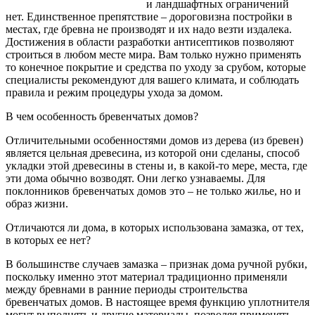
и ландшафтных ограничений
нет. Единственное препятствие – дороговизна постройки в
местах, где бревна не производят и их надо везти
издалека.
Достижения в области разработки антисептиков позволяют
строиться в любом месте мира. Вам только нужно применять
то конечное покрытие и средства по уходу за срубом, которые
специалисты рекомендуют для вашего климата, и соблюдать
правила и режим процедуры ухода за домом.
В чем особенность бревенчатых домов?
Отличительными особенностями домов из дерева (из бревен)
является цельная древесина, из которой они сделаны, способ
укладки этой древесины в стены и, в какой-то мере, места, где
эти дома обычно возводят. Они легко узнаваемы. Для
поклонников бревенчатых домов это – не только жилье, но и
образ жизни.
Отличаются ли дома, в которых использована замазка, от тех,
в которых ее нет?
В большинстве случаев замазка – признак дома ручной рубки,
поскольку именно этот материал традиционно применяли
между бревнами в ранние периоды строительства
бревенчатых домов. В настоящее время функцию уплотнителя
могут выполнять и другие материалы, позволяя применять