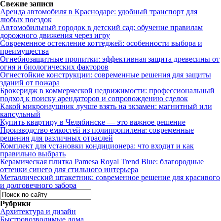
Свежие записи
Аренда автомобиля в Краснодаре: удобный транспорт для
любых поездок
Автомобильный городок в детский сад: обучение правилам
дорожного движения через игру
Современное остекление коттеджей: особенности выбора и
преимущества
Огнебиозащитные пропитки: эффективная защита древесины от
огня и биологических факторов
Огнестойкие конструкции: современные решения для защиты
зданий от пожара
Брокеридж в коммерческой недвижимости: профессиональный
подход к поиску арендаторов и сопровождению сделок
Какой микронаушник лучше взять на экзамен: магнитный или
капсульный
Купить квартиру в Челябинске — это важное решение
Производство емкостей из полипропилена: современные
решения для различных отраслей
Комплект для установки кондиционера: что входит и как
правильно выбрать
Керамическая плитка Pamesa Royal Trend Blue: благородные
оттенки синего для стильного интерьера
Металлический штакетник: современное решение для красивого
и долговечного забора
Рубрики
Архитектура и дизайн
Быстровозводимые дома