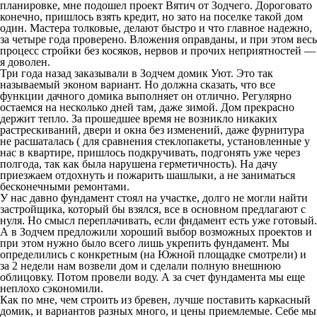
планировке, мне подошел проект Вятич от Зодчего. Дороговато
конечно, пришлось взять кредит, но зато на поселке такой дом
один. Мастера толковые, делают быстро и что главное надежно,
за четыре года проверено. Вложения оправданы, и при этом весь
процесс стройки без косяков, нервов и прочих неприятностей —
я доволен.
Три года назад заказывали в Зодчем домик Уют. Это так
называемый эконом вариант. Но должна сказать, что все
функции дачного домика выполняет он отлично. Регулярно
остаемся на несколько дней там, даже зимой. Дом прекрасно
держит тепло. За прошедшее время не возникло никаких
растрескиваний, двери и окна без изменений, даже фурнитура
не расшаталась ( для сравнения стеклопакеты, установленные у
нас в квартире, пришлось подкручивать, подгонять уже через
полгода, так как была нарушена герметичность). На дачу
приезжаем отдохнуть и пожарить шашлыки, а не заниматься
бесконечными ремонтами.
У нас давно фундамент стоял на участке, долго не могли найти
застройщика, который бы взялся, все в основном предлагают с
нуля. Но смысл переплачивать, если фндамент есть уже готовый.
А в Зодчем предложили хороший выбор возможных проектов и
при этом нужно было всего лишь укрепить фундамент. Мы
определились с конкретным (на Южной площадке смотрели) и
за 2 недели нам возвели дом и сделали полную внешнюю
облицовку. Потом провели воду. А за счет фундамента мы еще
неплохо сэкономили.
Как по мне, чем строить из бревен, лучше поставить каркасный
домик, и вариантов разных много, и цены приемлемые. Себе мы