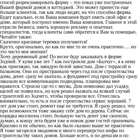
способ разрекламировать фирму – это показ уже построенных
Вашей фирмой домов и коттеджей. Это может принести еще
больше клиентов, так как люди видят, на что способна фирма.
Будет идеально, если Ваша компания будет иметь свой офис в
доме, который построил именно Ваша компания. Главное в этой
отрасли бизнеса, иметь хорошую рекламу и опытных
специалистов, тогда клиенты сами обратятся к Вам за помощью.
Читайте также:
Сказочно красивые теремки получаются!
Круто, оригинально, но как по мне то не очень практично…. но
это чисто мое мнение!
Хочу деревянный дом! По весне буду заказывать в фирме
Зодчий. У кума уже лет 7 как построили дом «Балчуг», я к нему
как приезжаю, так завидую белой завистью. Дом с террасой и
балконом. Они их пристраивали через год после строительства
дома, денег сразу не хватило, а фундамент под пристройку сразу
заказали все коммуникации подведены, планировка мне
нравится. Строили где-то с месяц. Дом немножко дал усадку,
щелей не появилось, но кум решил вызвать на всякий случай
строителей из Зодчего, чтобы проверили все. Отнеслись
внимательно, то есть и после строитльства сервис хороший. 7
лет дом уже стоит, ремонт еще не требуется. Я сразу решил, что
при возможности тоже закажу себе дом из дерева. Сейчас он
порядка миллиона стоит, большую часть денег уже скопили,
думаю, к концу лета будем уже в новом доме гостей принимать.
Красиво и не обычно, но как было сказано выше не практично.
Я тоже загорелся экодомом и много перешерстил инфы по
строительству таких домов. Больше всего, и по деньгам и по