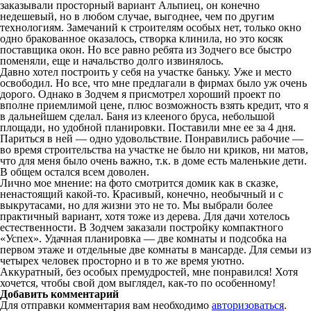
заказывали просторный вариант Альпиец, он конечно
недешевый, но в любом случае, выгоднее, чем по другим
технологиям. Замечаний к строителям особых нет, только окно
одно бракованное оказалось, створка клинила, но это косяк
поставщика окон. Но все равно ребята из Зодчего все быстро
поменяли, еще и начальство долго извинялось.
Давно хотел построить у себя на участке баньку. Уже и место
освободил. Но все, что мне предлагали в фирмах было уж очень
дорого. Однако в Зодчем я присмотрел хороший проект по
вполне приемлимой цене, плюс возможность взять кредит, что я
в дальнейшем сделал. Баня из клееного бруса, небольшой
площади, но удобной планировки. Поставили мне ее за 4 дня.
Париться в ней — одно удовольствие. Понравились рабочие —
во время строительства на участке не было ни криков, ни матов,
что для меня было очень важно, т.к. в доме есть маленькие дети.
В общем остался всем доволен.
Лично мое мнение: на фото смотрится домик как в сказке,
ненастоящий какой-то. Красивый, конечно, необычный и с
выкрутасами, но для жизни это не то. Мы выбрали более
практичный вариант, хотя тоже из дерева. Для дачи хотелось
естественности. В Зодчем заказали постройку компактного
«Успех». Удачная планировка — две комнаты и подсобка на
первом этаже и отдельные две комнаты в мансарде. Для семьи из
четырех человек просторно и в то же время уютно.
Аккуратный, без особых премудростей, мне понравился! Хотя
хочется, чтобы свой дом выглядел, как-то по особенному!
Добавить комментарий
Для отправки комментария вам необходимо
авторизоваться
.