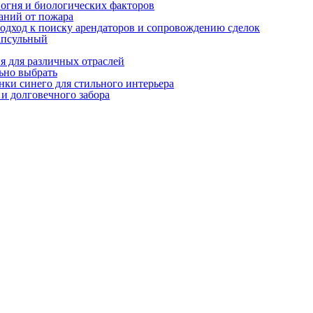
огня и биологических факторов
аний от пожара
одход к поиску арендаторов и сопровождению сделок
апсульный
я для различных отраслей
ьно выбрать
нки синего для стильного интерьера
и долговечного забора