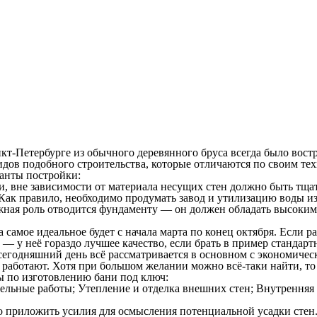
кт-Петербурге из обычного деревянного бруса всегда было вост
видов подобного строительства, которые отличаются по своим те
анты постройки:
и, вне зависимости от материала несущих стен должно быть тща
 Как правило, необходимо продумать завод и утилизацию воды 
ажная роль отводится фундаменту — он должен обладать высоки
а самое идеальное будет с начала марта по конец октября. Если 
— у неё гораздо лучшее качество, если брать в пример стандартн
сегодняшний день всё рассматривается в основном с экономическ
 работают. Хотя при большом желании можно всё-таки найти, то 
ы по изготовлению бани под ключ:
льные работы; Утепление и отделка внешних стен; Внутренняя о
 приложить усилия для осмысления потенциальной усадки стен.