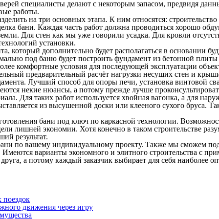
ерей специалисты делают с некоторым запасом, предвидя данный
вые работы.
зделить на три основных этапа. К ним относятся: строительство
делка бани. Каждая часть работ должна проводиться хорошо обд
емли. Для стен как мы уже говорили усадка. Для кровли отсутс
технологий установки.
, который дополнительно будет располагаться в основании буду
имально под баню будет построить фундамент из бетонной плит
более комфортные условия для последующей эксплуатации объек
тельный предварительный расчёт нагрузки несущих стен и крыш
мента. Лучший способ для опоры печи, установка винтовой сваи
еются некие нюансы, а потому прежде лучше проконсультироват
иала. Для таких работ используется хвойная вагонка, а для нар
выставляется из высушенной доски или клееного сухого бруса.
готовления бани под ключ по каркасной технологии. Возможнос
ели лишней экономии. Хотя конечно в таком строительстве разум
ший результат.
бани по вашему индивидуальному проекту. Также мы сможем под
. Имеются варианты экономного и элитного строительства с пр
т друга, а потому каждый заказчик выбирает для себя наиболее 
х поездок
ожного движения через игру
имущества