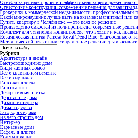
Огнебиозащитные пропитки: эффективная защита древесины от 
Огнестойкие конструкции: современные решения для защиты зд
Брокеридж в коммерческой недвижимости: профессиональный п
Какой микронаушник лучше взять на экзамен: магнитный или к
Купить квартиру в Челябинске — это важное решение
Производство емкостей из полипропилена: современные решени
Комплект для установки кондиционера: что входит и как правил
Керамическая плитка Pamesa Royal Trend Blue: благородные отте
Металлический штакетник: современное решение для красивого 
Рубрики
Архитектура и дизайн
Быстровозводимые дома
Виды частных домов
Все о квартирном ремонте
Все о кирпичах
Гипсовая плитка
Гипсокартон
Декоративная плитка
Деревянные дома
Дизайн интерьера
Дома из дерева
Загородные дома
Из чего строить дом
Интерьер
Каркасные дома
Кафель и плитка
Коммуникации