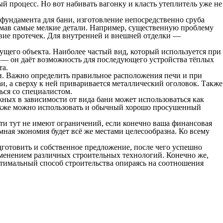
 процесс. Но вот набивать вагонку и класть утеплитель уже не
 фундамента для бани, изготовление непосредственно сруба
умав самые мелкие детали. Например, существенную проблему
твие протечек. Для внутренней и внешней отделки —
щего объекта. Наиболее частый вид, который используется при
ы — он даёт возможность для последующего устройства тёплых
та.
и. Важно определить правильное расположения печи и при
, а сверху к ней приваривается металлический оголовок. Также
ься со специалистом.
ужных в зависимости от вида бани может использоваться как
 Также можно использовать и обычный хорошо просушенный
ти тут не имеют ограничений, если конечно ваша финансовая
ная экономия будет всё же местами целесообразна. Ко всему
готовить и собственное предложение, после чего успешно
именением различных строительных технологий. Конечно же,
оптимальный способ строительства опираясь на соотношения