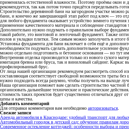
применялась естественной влажности. Поэтому проёмы окон и дв
рекомендуется, так как потом точно придётся переделывать гото
Строительство деревянной бани на загородном участке можно ра
бани, и конечно же завершающий этап работ под ключ — это от
для любого фундамента оказывает устройство зимнего пучения з
применение качественного материала и соблюдение стандартов 
Дополнительно нужно подумать о правильном выборе фундамента
такой работе, это винтовой и ленточный фундамент. Также опт
полов и укладки плитки. Тем самым можно заполучить в итоге 
Установка фундамента для бани включает в себя ещё и дополни
необходимости подумать сделать дополнительное усиление фунда
можно отдельно подготовить и бетонное основания — но тут им
Внутренняя отделка производится только из нового сухого матер
имитация бревна или бруса, так и виниловый сайдинг. Каркас 
профилированный брус.
От лица нашей организации рекомендуем рассмотреть способ из
составляющая соответствует свободной возможности траты без ц
нужно подходить всегда разумно, чтобы получить на выходе луч
Наша организация поможет вам сделать строительство частной 
организовать дальнейшие технические и практические действия
стоимость таких проектов будет существенно отличаться друг о
цены и качества.
Добавить комментарий
Для отправки комментария вам необходимо
авторизоваться
.
Свежие записи
Аренда автомобиля в Краснодаре: удобный транспорт для любы
Автомобильный городок в детский сад: обучение правилам дор
Современное остекление коттеджей: особенности выбора и пре