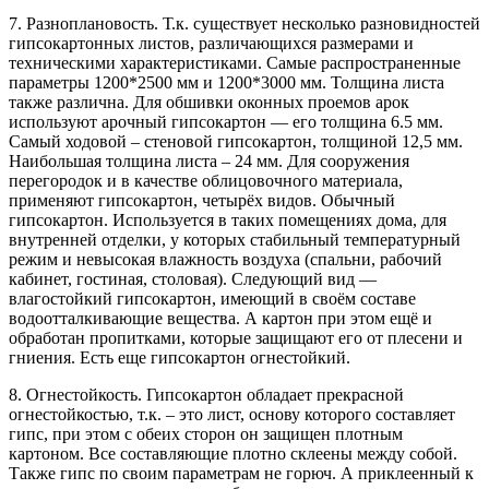
7. Разноплановость. Т.к. существует несколько разновидностей
гипсокартонных листов, различающихся размерами и
техническими характеристиками. Самые распространенные
параметры 1200*2500 мм и 1200*3000 мм. Толщина листа
также различна. Для обшивки оконных проемов арок
используют арочный гипсокартон — его толщина 6.5 мм.
Самый ходовой – стеновой гипсокартон, толщиной 12,5 мм.
Наибольшая толщина листа – 24 мм. Для сооружения
перегородок и в качестве облицовочного материала,
применяют гипсокартон, четырёх видов. Обычный
гипсокартон. Используется в таких помещениях дома, для
внутренней отделки, у которых стабильный температурный
режим и невысокая влажность воздуха (спальни, рабочий
кабинет, гостиная, столовая). Следующий вид —
влагостойкий гипсокартон, имеющий в своём составе
водоотталкивающие вещества. А картон при этом ещё и
обработан пропитками, которые защищают его от плесени и
гниения. Есть еще гипсокартон огнестойкий.
8. Огнестойкость. Гипсокартон обладает прекрасной
огнестойкостью, т.к. – это лист, основу которого составляет
гипс, при этом с обеих сторон он защищен плотным
картоном. Все составляющие плотно склеены между собой.
Также гипс по своим параметрам не горюч. А приклеенный к