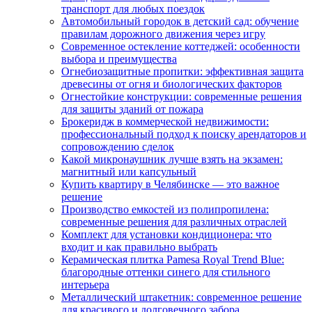
транспорт для любых поездок
Автомобильный городок в детский сад: обучение
правилам дорожного движения через игру
Современное остекление коттеджей: особенности
выбора и преимущества
Огнебиозащитные пропитки: эффективная защита
древесины от огня и биологических факторов
Огнестойкие конструкции: современные решения
для защиты зданий от пожара
Брокеридж в коммерческой недвижимости:
профессиональный подход к поиску арендаторов и
сопровождению сделок
Какой микронаушник лучше взять на экзамен:
магнитный или капсульный
Купить квартиру в Челябинске — это важное
решение
Производство емкостей из полипропилена:
современные решения для различных отраслей
Комплект для установки кондиционера: что
входит и как правильно выбрать
Керамическая плитка Pamesa Royal Trend Blue:
благородные оттенки синего для стильного
интерьера
Металлический штакетник: современное решение
для красивого и долговечного забора