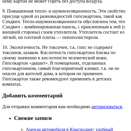
нему картон не может гореть без доступа воздуха.
9. Повышенная тепло- и шумоизоляционность. Эти свойство
присуще одной из разновидностей гипсокартона, такой как
Сэндвич. Тепло-ишумоизоляционность обусловлена тем, что
Сэндвич – комбинированная панель, с приклеенным к ней (с
внешней стороны) слоем утеплителя. Утеплитель состоит из
лёгкой, но плотной плиты — пенополистирола.
10. Экологичность. Не токсичен, т.к. гипс не содержит
токсинов, шлаков. Кислотность гипсокартона близка по
своему значению к кислотности человеческой кожи.
Гипсокартон «дышит». В помещениях, отделанных
гипсокартонном, самый благоприятный климат, т.к. он не
опасен для жителей дома, в котором он применен.
Гипсокартон также рекомендуют применять в детских
комнатах.
Добавить комментарий
Для отправки комментария вам необходимо
авторизоваться
.
Свежие записи
Аренда автомобиля в Краснодаре: удобный