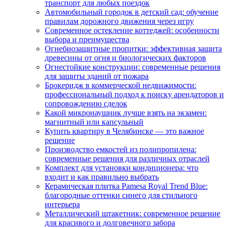
транспорт для любых поездок
Автомобильный городок в детский сад: обучение
правилам дорожного движения через игру
Современное остекление коттеджей: особенности
выбора и преимущества
Огнебиозащитные пропитки: эффективная защита
древесины от огня и биологических факторов
Огнестойкие конструкции: современные решения
для защиты зданий от пожара
Брокеридж в коммерческой недвижимости:
профессиональный подход к поиску арендаторов и
сопровождению сделок
Какой микронаушник лучше взять на экзамен:
магнитный или капсульный
Купить квартиру в Челябинске — это важное
решение
Производство емкостей из полипропилена:
современные решения для различных отраслей
Комплект для установки кондиционера: что
входит и как правильно выбрать
Керамическая плитка Pamesa Royal Trend Blue:
благородные оттенки синего для стильного
интерьера
Металлический штакетник: современное решение
для красивого и долговечного забора