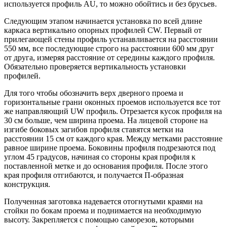
используется профиль AU, то можно обойтись и без брусьев.
Следующим этапом начинается установка по всей длине
каркаса вертикально опорных профилей CW. Первый от
прилегающей стены профиль устанавливается на расстоянии
550 мм, все последующие строго на расстоянии 600 мм друг
от друга, измеряя расстояние от середины каждого профиля.
Обязательно проверяется вертикальность установки
профилей.
Для того чтобы обозначить верх дверного проема и
горизонтальные грани оконных проемов используется все тот
же направляющий UW профиль. Отрезается кусок профиля на
30 см больше, чем ширина проема. На лицевой стороне на
изгибе боковых загибов профиля ставятся метки на
расстоянии 15 см от каждого края. Между метками расстояние
равное ширине проема. Боковины профиля подрезаются под
углом 45 градусов, начиная со стороны края профиля к
поставленной метке и до основания профиля. После этого
края профиля отгибаются, и получается П-образная
конструкция.
Полученная заготовка надевается отогнутыми краями на
стойки по бокам проема и поднимается на необходимую
высоту. Закрепляется с помощью саморезов, которыми