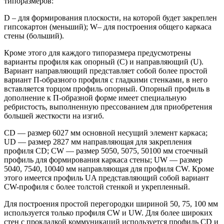
типоразмеров:
D – для формирования плоскости, на которой будет закреплен
гипсокартон (меньший); W– для построения общего каркаса
стены (больший).
Кроме этого для каждого типоразмера предусмотрены
варианты профиля как опорный (С) и направляющий (U).
Вариант направляющий представляет собой более простой
вариант П-образного профиля с гладкими стенками, в него
вставляется торцом профиль опорный. Опорный профиль в
дополнение к П-образной форме имеет специальную
ребристость, выполненную прессованием для приобретения
большей жесткости на изгиб.
CD — размер 6027 мм основной несущий элемент каркаса;
UD — размер 2827 мм направляющая для закрепления
профиля CD; CW — размер 5050, 5075, 50100 мм стоечный
профиль для формирования каркаса стены; UW — размер
5040, 7540, 10040 мм направляющая для профиля CW. Кроме
этого имеется профиль UA представляющий собой вариант
CW-профиля с более толстой стенкой и укрепленный.
Для построения простой перегородки шириной 50, 75, 100 мм
используется только профиля CW и UW. Для более широких
стен с прокладкой коммуникаций используется профиль CD и