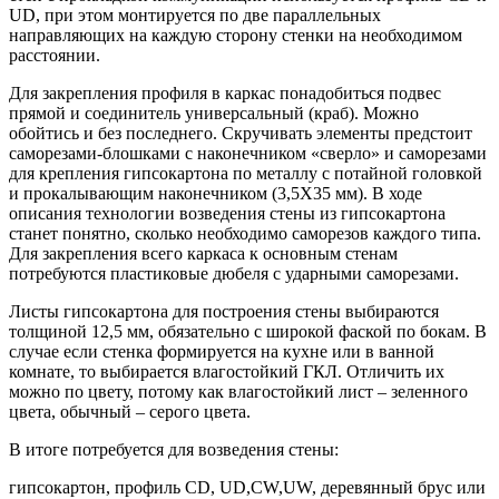
UD, при этом монтируется по две параллельных
направляющих на каждую сторону стенки на необходимом
расстоянии.
Для закрепления профиля в каркас понадобиться подвес
прямой и соединитель универсальный (краб). Можно
обойтись и без последнего. Скручивать элементы предстоит
саморезами-блошками с наконечником «сверло» и саморезами
для крепления гипсокартона по металлу с потайной головкой
и прокалывающим наконечником (3,5Х35 мм). В ходе
описания технологии возведения стены из гипсокартона
станет понятно, сколько необходимо саморезов каждого типа.
Для закрепления всего каркаса к основным стенам
потребуются пластиковые дюбеля с ударными саморезами.
Листы гипсокартона для построения стены выбираются
толщиной 12,5 мм, обязательно с широкой фаской по бокам. В
случае если стенка формируется на кухне или в ванной
комнате, то выбирается влагостойкий ГКЛ. Отличить их
можно по цвету, потому как влагостойкий лист – зеленного
цвета, обычный – серого цвета.
В итоге потребуется для возведения стены:
гипсокартон, профиль CD, UD,CW,UW, деревянный брус или