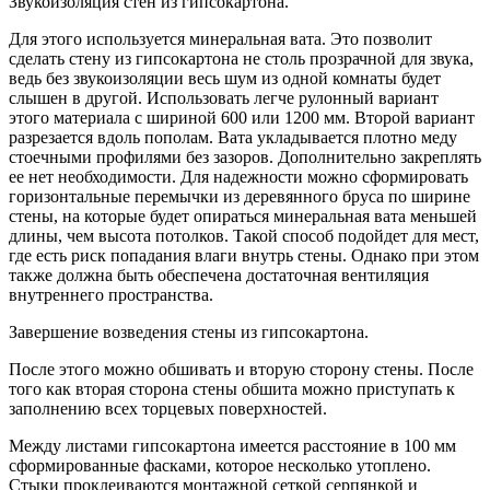
Звукоизоляция стен из гипсокартона.
Для этого используется минеральная вата. Это позволит
сделать стену из гипсокартона не столь прозрачной для звука,
ведь без звукоизоляции весь шум из одной комнаты будет
слышен в другой. Использовать легче рулонный вариант
этого материала с шириной 600 или 1200 мм. Второй вариант
разрезается вдоль пополам. Вата укладывается плотно меду
стоечными профилями без зазоров. Дополнительно закреплять
ее нет необходимости. Для надежности можно сформировать
горизонтальные перемычки из деревянного бруса по ширине
стены, на которые будет опираться минеральная вата меньшей
длины, чем высота потолков. Такой способ подойдет для мест,
где есть риск попадания влаги внутрь стены. Однако при этом
также должна быть обеспечена достаточная вентиляция
внутреннего пространства.
Завершение возведения стены из гипсокартона.
После этого можно обшивать и вторую сторону стены. После
того как вторая сторона стены обшита можно приступать к
заполнению всех торцевых поверхностей.
Между листами гипсокартона имеется расстояние в 100 мм
сформированные фасками, которое несколько утоплено.
Стыки проклеиваются монтажной сеткой серпянкой и