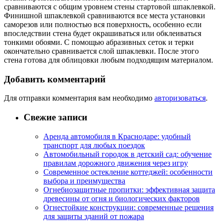
сравниваются с общим уровнем стены стартовой шпаклевкой.
Финишной шпаклевкой сравниваются все места установки
саморезов или полностью вся поверхность, особенно если
впоследствии стена будет окрашиваться или обклеиваться
тонкими обоями. С помощью абразивных сеток и терки
окончательно сравнивается слой шпаклевки. После этого
стена готова для облицовки любым подходящим материалом.
Добавить комментарий
Для отправки комментария вам необходимо
авторизоваться
.
Свежие записи
Аренда автомобиля в Краснодаре: удобный
транспорт для любых поездок
Автомобильный городок в детский сад: обучение
правилам дорожного движения через игру
Современное остекление коттеджей: особенности
выбора и преимущества
Огнебиозащитные пропитки: эффективная защита
древесины от огня и биологических факторов
Огнестойкие конструкции: современные решения
для защиты зданий от пожара