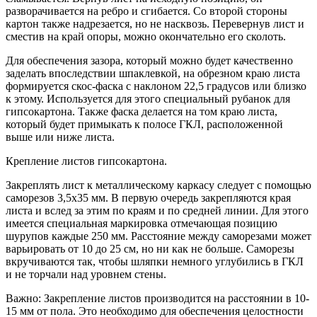
разворачивается на ребро и сгибается. Со второй стороны
картон также надрезается, но не насквозь. Перевернув лист и
сместив на край опоры, можно окончательно его сколоть.
Для обеспечения зазора, который можно будет качественно
заделать впоследствии шпаклевкой, на обрезном краю листа
формируется скос-фаска с наклоном 22,5 градусов или близко
к этому. Используется для этого специальный рубанок для
гипсокартона. Также фаска делается на том краю листа,
который будет примыкать к полосе ГКЛ, расположенной
выше или ниже листа.
Крепление листов гипсокартона.
Закреплять лист к металлическому каркасу следует с помощью
саморезов 3,5х35 мм. В первую очередь закрепляются края
листа и вслед за этим по краям и по средней линии. Для этого
имеется специальная маркировка отмечающая позицию
шурупов каждые 250 мм. Расстояние между саморезами может
варьировать от 10 до 25 см, но ни как не больше. Саморезы
вкручиваются так, чтобы шляпки немного углубились в ГКЛ
и не торчали над уровнем стены.
Важно: Закрепление листов производится на расстоянии в 10-
15 мм от пола. Это необходимо для обеспечения целостности