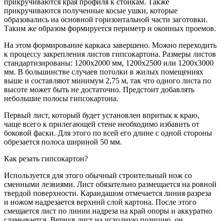
прикручиваются края профиля к стойкам. Также
прикручиваются полученные косые ушки, которые
образовались на основной горизонтальной части заготовки.
Таким же образом формируется периметр и оконных проемов.
На этом формирование каркаса завершено. Можно переходить
к процессу закрепления листов гипсокартона. Размеры листов
стандартизированы: 1200х2000 мм, 1200х2500 или 1200х3000
мм. В большинстве случаев потолки в жилых помещениях
выше и составляют минимум 2,75 м, так что одного листа по
высоте может быть не достаточно. Предстоит добавлять
небольшие полосы гипсокартона.
Первый лист, который будет установлен впритык к краю,
чаще всего к прилегающей стене необходимо избавить от
боковой фаски. Для этого по всей его длине с одной стороны
обрезается полоса шириной 50 мм.
Как резать гипсокартон?
Используется для этого обычный строительный нож со
сменными лезвиями. Лист обязательно размещается на ровной
твердой поверхности. Карандашом отмечается линия разреза
и ножом надрезается верхний слой картона. После этого
смещается лист по линии надреза на край опоры и аккуратно
сламывается. Вернув лист на исходную позицию, он