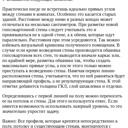
Практически нигде не встретишь идеально прямых углов
между стенами в комнатах. Особенно это касается старых
зданий. Расстояние между ними в разных концах может
отличаться на несколько сантиметров. При разметке новой
гипсокартонной стены следует учитывать это и
привязываться не к одной стене, а к обеим, которые идут
параллельно. Расстояния при этом усредняются. Так можно
избежать визуальной кривизны полученного помещения. В
случае если кроме возведения стены производится обшивка
гипсокартоном всех стен, то выводится вначале каркас или,
по крайней мере, разметка обшивки так, чтобы создать
максимально прямые углы, а после этого только можно
приступать к возведению стены. Намечая первую линию
расположения стены, учитывается, что по ней равняться будет
направляющий профиль, а не результирующая стена. К этой
отметке добавится толщина ГКЛ, слой шпаклевки и отделки.
Определившись с первой линией на полу можно переносить
ее на потолок и стены. Для этого используется отвес. Если
имеется возможность использовать лазерный уровень, то это
значительно упростит задачу.
Важно: Все профиля, которые крепятся непосредственно к
полу, потолку и существующим стенам, монтируются с