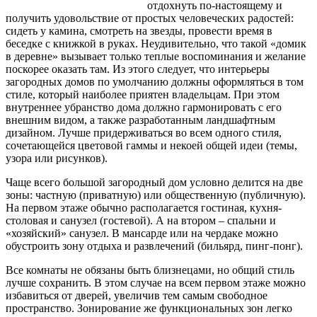
отдохнуть по-настоящему и
получить удовольствие от простых человеческих радостей:
сидеть у камина, смотреть на звезды, провести время в
беседке с книжкой
в руках. Неудивительно, что такой «домик
в деревне» вызывает только теплые воспоминания и желание
поскорее оказать там. Из этого следует, что интерьеры
загородных домов по умолчанию должны оформляться в том
стиле, который наиболее приятен владельцам. При этом
внутреннее убранство дома должно гармонировать с его
внешним видом, а также разработанным ландшафтным
дизайном. Лучше придерживаться во всем одного стиля,
сочетающейся цветовой гаммы и некоей общей идеи (темы,
узора или рисунков).
Чаще всего большой загородный дом условно делится на две
зоны: частную (приватную) или общественную (публичную).
На первом этаже обычно располагается гостиная, кухня-
столовая и санузел (гостевой). А на втором – спальни и
«хозяйский» санузел. В мансарде или на чердаке можно
обустроить зону отдыха и развлечений (бильярд, пинг-понг).
Все комнаты не обязаны быть близнецами, но общий стиль
лучше сохранить. В этом случае на всем первом этаже можно
избавиться от дверей, увеличив тем самым свободное
пространство. Зонирование же функциональных зон легко