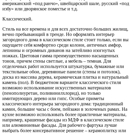
американский «под ранчо», швейцарский шале, русский «под
избу» или дворянское поместье и т.д.
Классический.
Стиль на все времена и для всех достаточно больших жилищ,
вечно пребывающий в тренде. Но оформлять интерьер
загородного дома в классическом стиле стоит только, если вы
ощущаете себя комфортно среди колонн, античных амфор,
лепнины и огромных диванов на затейливо изогнутых
ножках. Цветовая гамма преимущественно насыщенных
тонов, причем стены светлые, а мебель – темная. Для
отделочных работ используется штукатурка, бумажные или
текстильные обои, деревянные панели (стены и потолок),
доска из массива дерева, керамическая плитка и натуральный
камень (пол). В бюджетном варианте классического стиля
возможно использование искусственных материалов
(пенополиуретан, поливинилхлорид), но только
имитирующих дерево или гипс. Особые приметы
классического интерьера загородного дома: традиционный
камин, большие часы с боем, пейзажи в золоченых рамах. На
кухне возможно использовать более практичные материалы,
например, крашеные фасады из МДФ в классическом стиле
или алюминиевые фасады. Для рабочего фартука лучше
выбрать более консервативное решение – керамоплитку или