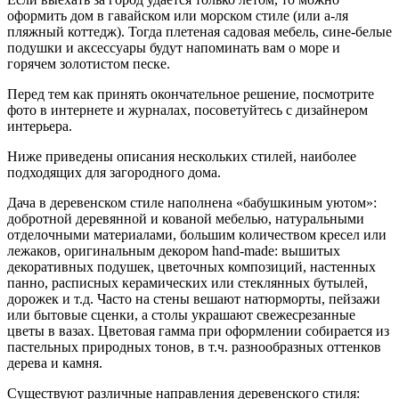
оформить дом в гавайском или морском стиле (или а-ля
пляжный коттедж). Тогда плетеная садовая мебель, сине-белые
подушки и аксессуары будут напоминать вам о море и
горячем золотистом песке.
Перед тем как принять окончательное решение, посмотрите
фото в интернете и журналах, посоветуйтесь с дизайнером
интерьера.
Ниже приведены описания нескольких стилей, наиболее
подходящих для загородного дома.
Дача в деревенском стиле наполнена «бабушкиным уютом»:
добротной деревянной и кованой мебелью, натуральными
отделочными материалами, большим количеством кресел или
лежаков, оригинальным декором hand-made: вышитых
декоративных подушек, цветочных композиций, настенных
панно, расписных керамических или стеклянных бутылей,
дорожек и т.д. Часто на стены вешают натюрморты, пейзажи
или бытовые сценки, а столы украшают свежесрезанные
цветы в вазах. Цветовая гамма при оформлении собирается из
пастельных природных тонов, в т.ч. разнообразных оттенков
дерева и камня.
Существуют различные направления деревенского стиля: