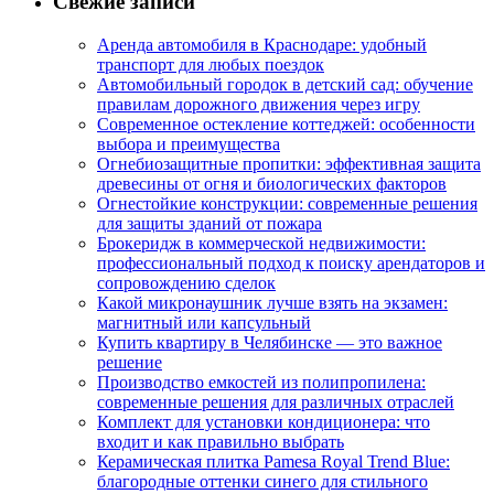
Свежие записи
Аренда автомобиля в Краснодаре: удобный
транспорт для любых поездок
Автомобильный городок в детский сад: обучение
правилам дорожного движения через игру
Современное остекление коттеджей: особенности
выбора и преимущества
Огнебиозащитные пропитки: эффективная защита
древесины от огня и биологических факторов
Огнестойкие конструкции: современные решения
для защиты зданий от пожара
Брокеридж в коммерческой недвижимости:
профессиональный подход к поиску арендаторов и
сопровождению сделок
Какой микронаушник лучше взять на экзамен:
магнитный или капсульный
Купить квартиру в Челябинске — это важное
решение
Производство емкостей из полипропилена:
современные решения для различных отраслей
Комплект для установки кондиционера: что
входит и как правильно выбрать
Керамическая плитка Pamesa Royal Trend Blue:
благородные оттенки синего для стильного