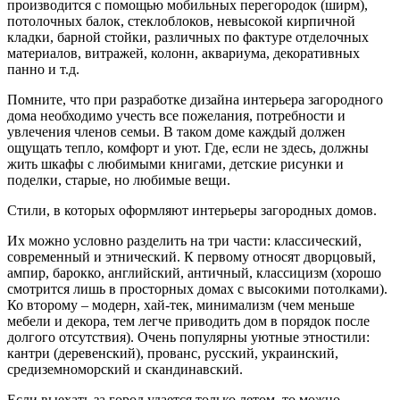
производится с помощью мобильных перегородок (ширм),
потолочных балок, стеклоблоков, невысокой кирпичной
кладки, барной стойки, различных по фактуре отделочных
материалов, витражей, колонн, аквариума, декоративных
панно и т.д.
Помните, что при разработке дизайна интерьера загородного
дома необходимо учесть все пожелания, потребности и
увлечения членов семьи. В таком доме каждый должен
ощущать тепло, комфорт и уют. Где, если не здесь, должны
жить шкафы с любимыми книгами, детские рисунки и
поделки, старые, но любимые вещи.
Стили, в которых оформляют интерьеры загородных домов.
Их можно условно разделить на три части: классический,
современный и этнический. К первому относят дворцовый,
ампир, барокко, английский, античный, классицизм (хорошо
смотрится лишь в просторных домах с высокими потолками).
Ко второму – модерн, хай-тек, минимализм (чем меньше
мебели и декора, тем легче приводить дом в порядок после
долгого отсутствия). Очень популярны уютные этностили:
кантри (деревенский), прованс, русский, украинский,
средиземноморский и скандинавский.
Если выехать за город удается только летом, то можно