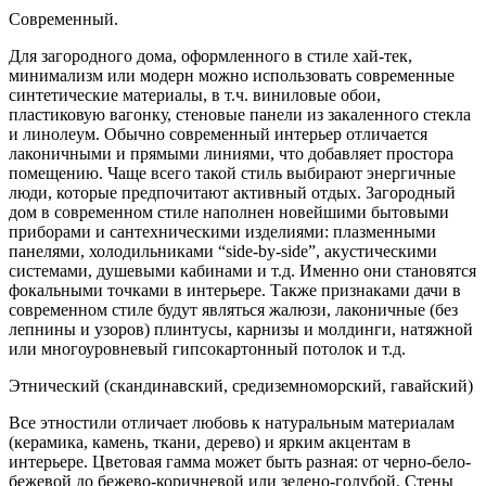
Современный.
Для загородного дома, оформленного в стиле хай-тек,
минимализм или модерн можно использовать современные
синтетические материалы, в т.ч. виниловые обои,
пластиковую вагонку, стеновые панели из закаленного стекла
и линолеум. Обычно современный интерьер отличается
лаконичными и прямыми линиями, что добавляет простора
помещению. Чаще всего такой стиль выбирают энергичные
люди, которые предпочитают активный отдых. Загородный
дом в современном стиле наполнен новейшими бытовыми
приборами и сантехническими изделиями: плазменными
панелями, холодильниками “side-by-side”, акустическими
системами, душевыми кабинами и т.д. Именно они становятся
фокальными точками в интерьере. Также признаками дачи в
современном стиле будут являться жалюзи, лаконичные (без
лепнины и узоров) плинтусы, карнизы и молдинги, натяжной
или многоуровневый гипсокартонный потолок и т.д.
Этнический (скандинавский, средиземноморский, гавайский)
Все этностили отличает любовь к натуральным материалам
(керамика, камень, ткани, дерево) и ярким акцентам в
интерьере. Цветовая гамма может быть разная: от черно-бело-
бежевой до бежево-коричневой или зелено-голубой. Стены