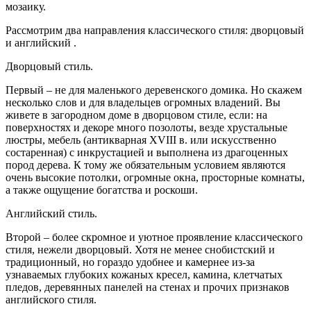
мозаику.
Рассмотрим два направления классического стиля: дворцовый
и английский .
Дворцовый стиль.
Первый – не для маленького деревенского домика. Но скажем
несколько слов и для владельцев огромных владений. Вы
живете в загородном доме в дворцовом стиле, если: на
поверхностях и декоре много позолоты, везде хрустальные
люстры, мебель (антикварная XVIII в. или искусственно
состаренная) с инкрустацией и выполнена из драгоценных
пород дерева. К тому же обязательным условием являются
очень высокие потолки, огромные окна, просторные комнаты,
а также ощущение богатства и роскоши.
Английский стиль.
Второй – более скромное и уютное проявление классического
стиля, нежели дворцовый. Хотя не менее снобистский и
традиционный, но гораздо удобнее и камернее из-за
узнаваемых глубоких кожаных кресел, камина, клетчатых
пледов, деревянных панелей на стенах и прочих признаков
английского стиля.