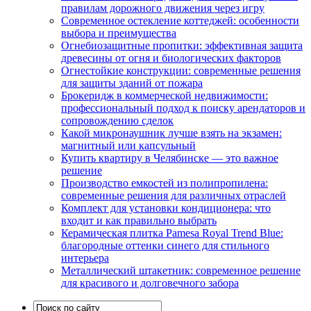
правилам дорожного движения через игру
Современное остекление коттеджей: особенности
выбора и преимущества
Огнебиозащитные пропитки: эффективная защита
древесины от огня и биологических факторов
Огнестойкие конструкции: современные решения
для защиты зданий от пожара
Брокеридж в коммерческой недвижимости:
профессиональный подход к поиску арендаторов и
сопровождению сделок
Какой микронаушник лучше взять на экзамен:
магнитный или капсульный
Купить квартиру в Челябинске — это важное
решение
Производство емкостей из полипропилена:
современные решения для различных отраслей
Комплект для установки кондиционера: что
входит и как правильно выбрать
Керамическая плитка Pamesa Royal Trend Blue:
благородные оттенки синего для стильного
интерьера
Металлический штакетник: современное решение
для красивого и долговечного забора