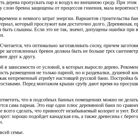
ть дерева пропускать пар и воздух во внешнюю среду. При этом
 слою бревна защищены от процессов гниения, мала вероятност
емени и немного затрат энергии. Вариантов строительства бани
атериал, который прослужит вам достаточно долго. Деревянная, 
 быть слышны. Если это не так, значит, допущены ошибки при 
и.
читается, что оптимально заготавливать сосну, причем заготовк
е заготовленных бревен должна быть не больше трех сантиметров
ен друг к другу.
й в зависимости от условий, в которых выросло дерево. Рекоме
ть размещения не только парной, но и раздевалки, душевой ком
как непременный атрибут настоящей русской бани. Постройка ба
оставами. Перед монтажом крыши срубу дают время на просушку
отметить, что в подсобных банных помещениях можно не делать
ется сама парная. Это еще один плюс деревянной бани по сравне
всего сделать, что привнесёт незабываемый колорит и уют. Всё,
ирот: хорошо подойдет канадская ель, а также древесина с бере
и.
всей семье.