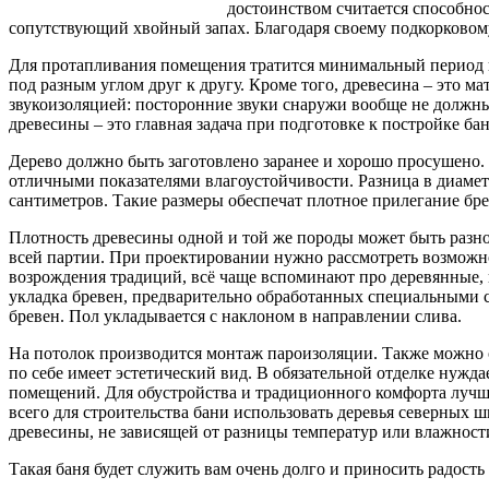
достоинством считается способнос
сопутствующий хвойный запах. Благодаря своему подкорковому
Для протапливания помещения тратится минимальный период вр
под разным углом друг к другу. Кроме того, древесина – это м
звукоизоляцией: посторонние звуки снаружи вообще не должны
древесины – это главная задача при подготовке к постройке бан
Дерево должно быть заготовлено заранее и хорошо просушено. С
отличными показателями влагоустойчивости. Разница в диаметр
сантиметров. Такие размеры обеспечат плотное прилегание брев
Плотность древесины одной и той же породы может быть разно
всей партии. При проектировании нужно рассмотреть возможнос
возрождения традиций, всё чаще вспоминают про деревянные, 
укладка бревен, предварительно обработанных специальными с
бревен. Пол укладывается с наклоном в направлении слива.
На потолок производится монтаж пароизоляции. Также можно 
по себе имеет эстетический вид. В обязательной отделке нужда
помещений. Для обустройства и традиционного комфорта лучше 
всего для строительства бани использовать деревья северных ш
древесины, не зависящей от разницы температур или влажност
Такая баня будет служить вам очень долго и приносить радость 