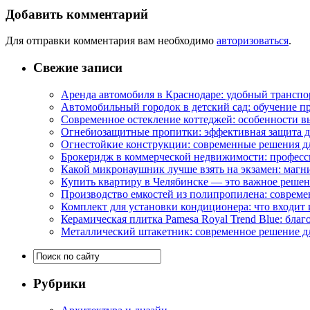
Добавить комментарий
Для отправки комментария вам необходимо
авторизоваться
.
Свежие записи
Аренда автомобиля в Краснодаре: удобный транспо
Автомобильный городок в детский сад: обучение п
Современное остекление коттеджей: особенности в
Огнебиозащитные пропитки: эффективная защита д
Огнестойкие конструкции: современные решения д
Брокеридж в коммерческой недвижимости: професс
Какой микронаушник лучше взять на экзамен: маг
Купить квартиру в Челябинске — это важное реше
Производство емкостей из полипропилена: совреме
Комплект для установки кондиционера: что входит 
Керамическая плитка Pamesa Royal Trend Blue: благ
Металлический штакетник: современное решение дл
Рубрики