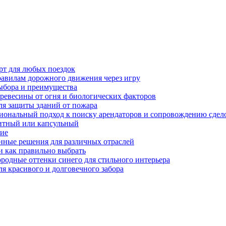
рт для любых поездок
равилам дорожного движения через игру
ыбора и преимущества
ревесины от огня и биологических факторов
ля защиты зданий от пожара
иональный подход к поиску арендаторов и сопровождению сдел
нитный или капсульный
ние
нные решения для различных отраслей
и как правильно выбрать
ородные оттенки синего для стильного интерьера
я красивого и долговечного забора