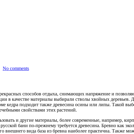
No comments
 прекрасных способов отдыха, снимающих напряжение и позволяю
ции в качестве материалы выбирали стволы хвойных деревьев. Д
оме кедра подходит также древесина осины или липы. Такой выб
лечебными свойствами этих растений.
ьзовать и другие материалы, более современные, например, кир
 русской бани по-прежнему требуется древесина. Бревно как эко
го внешнего вида база из бревна наиболее практична. Также м