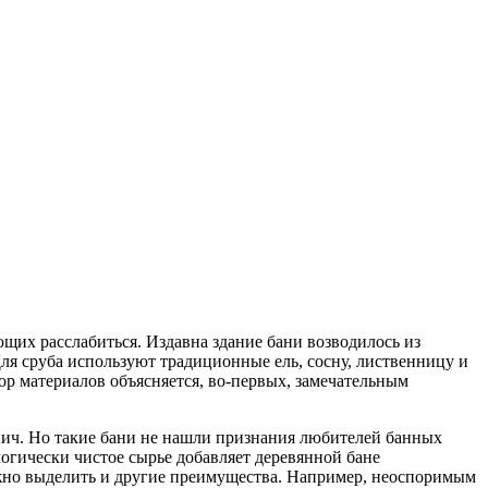
щих расслабиться. Издавна здание бани возводилось из
ля сруба используют традиционные ель, сосну, лиственницу и
ор материалов объясняется,
во-первых, замечательным
пич. Но такие бани не нашли признания любителей банных
логически чистое сырье добавляет деревянной бане
ожно выделить и другие преимущества. Например, неоспоримым