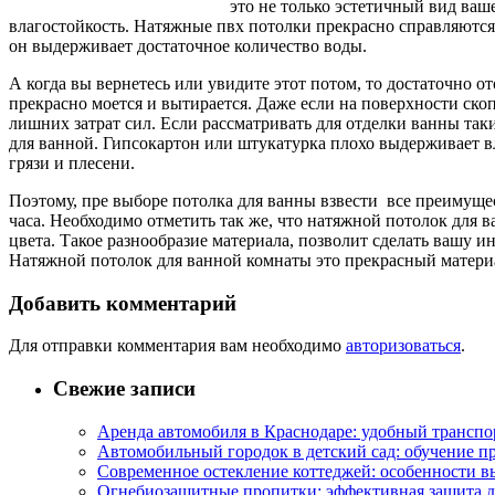
это не только эстетичный вид ваш
влагостойкость. Натяжные пвх потолки прекрасно справляются с
он выдерживает достаточное количество воды.
А когда вы вернетесь или увидите этот потом, то достаточно о
прекрасно моется и вытирается. Даже если на поверхности скоп
лишних затрат сил. Если рассматривать для отделки ванны таки
для ванной. Гипсокартон или штукатурка плохо выдерживает вл
грязи и плесени.
Поэтому, пре выборе потолка для ванны взвести все преимущес
часа. Необходимо отметить так же, что натяжной потолок для
цвета. Такое разнообразие материала, позволит сделать вашу 
Натяжной потолок для ванной комнаты это прекрасный материа
Добавить комментарий
Для отправки комментария вам необходимо
авторизоваться
.
Свежие записи
Аренда автомобиля в Краснодаре: удобный транспо
Автомобильный городок в детский сад: обучение п
Современное остекление коттеджей: особенности в
Огнебиозащитные пропитки: эффективная защита д