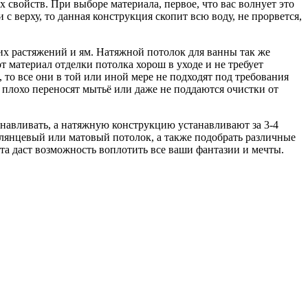
свойств. При выборе материала, первое, что вас волнует это
с верху, то данная конструкция скопит всю воду, не прорвется,
аких растяжений и ям. Натяжной потолок для ванны так же
т материал отделки потолка хорош в уходе и не требует
 то все они в той или иной мере не подходят под требования
 плохо переносят мытьё или даже не поддаются очистки от
анавливать, а натяжную конструкцию устанавливают за 3-4
глянцевый или матовый потолок, а также подобрать различные
та даст возможность воплотить все ваши фантазии и мечты.