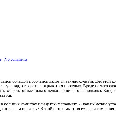
е
No comments
, самой большой проблемой является ванная комната. Для этой 
агу и пар, а также не покрываться плесенью. Вроде не чего слож
ать все возможные виды
отделки, но ни чего не подходят. Когда
вается.
 в больших комнатах или детских спальнях. А как их можно уст
тделочные материалы? В этой статье мы развеем ваши сомнения.