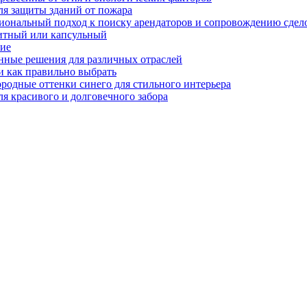
ля защиты зданий от пожара
иональный подход к поиску арендаторов и сопровождению сдел
нитный или капсульный
ние
нные решения для различных отраслей
и как правильно выбрать
ородные оттенки синего для стильного интерьера
я красивого и долговечного забора