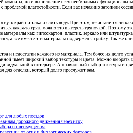
ей комнаты, но и выполнение всех необходимых функциональных 
 проблемой влагостойкости. Если вас нечаянно затопили соседи 
тогнуть край потолка и слить воду. При этом, не останется ни к
иться какая-то грязь можно это вытереть тряпочкой. Поэтому это
е материалы как: гипсокартон, пластик, зеркало или штукатурка,
агу, а все вместе эти материалы подвержены грибку. Так же они
тва и недостатки каждого из материала. Тем более их долго уст
 ванной имеет широкий выбор текстуры и цвета. Можно выбрать 
индивидуальной в интерьере. А правильный выбор текстуры и цве
л для отделки, который долго прослужит вам.
рт для любых поездок
равилам дорожного движения через игру
ыбора и преимущества
ревесины от огня и биологических факторов