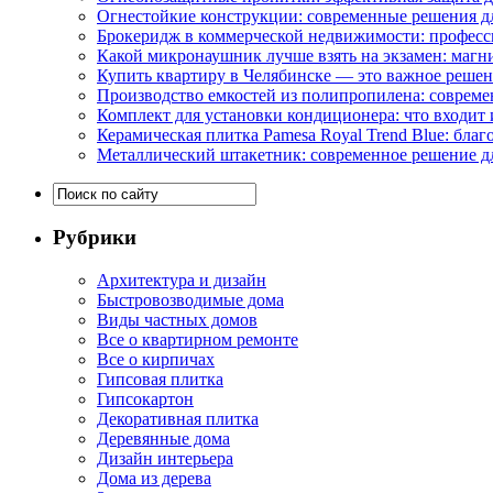
Огнестойкие конструкции: современные решения д
Брокеридж в коммерческой недвижимости: професс
Какой микронаушник лучше взять на экзамен: маг
Купить квартиру в Челябинске — это важное реше
Производство емкостей из полипропилена: совреме
Комплект для установки кондиционера: что входит 
Керамическая плитка Pamesa Royal Trend Blue: благ
Металлический штакетник: современное решение дл
Рубрики
Архитектура и дизайн
Быстровозводимые дома
Виды частных домов
Все о квартирном ремонте
Все о кирпичах
Гипсовая плитка
Гипсокартон
Декоративная плитка
Деревянные дома
Дизайн интерьера
Дома из дерева