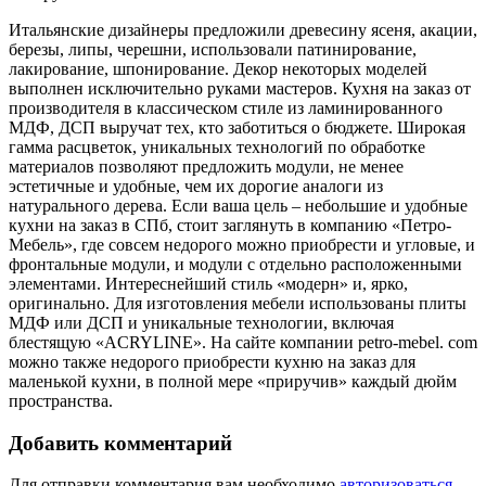
Итальянские дизайнеры предложили древесину ясеня, акации,
березы, липы, черешни, использовали патинирование,
лакирование, шпонирование. Декор некоторых моделей
выполнен исключительно руками мастеров. Кухня на заказ от
производителя в классическом стиле из ламинированного
МДФ, ДСП выручат тех, кто заботиться о бюджете. Широкая
гамма расцветок, уникальных технологий по обработке
материалов позволяют предложить модули, не менее
эстетичные и удобные, чем их дорогие аналоги из
натурального дерева. Если ваша цель – небольшие и удобные
кухни на заказ в СПб, стоит заглянуть в компанию «Петро-
Мебель», где совсем недорого можно приобрести и угловые, и
фронтальные модули, и модули с отдельно расположенными
элементами. Интереснейший стиль «модерн» и, ярко,
оригинально. Для изготовления мебели использованы плиты
МДФ или ДСП и уникальные технологии, включая
блестящую «ACRYLINE». На сайте компании petro-mebel. com
можно также недорого приобрести кухню на заказ для
маленькой кухни, в полной мере «приручив» каждый дюйм
пространства.
Добавить комментарий
Для отправки комментария вам необходимо
авторизоваться
.