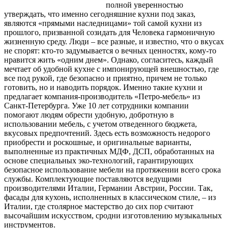
полной уверенностью
утверждать, что именно сегодняшние кухни под заказ,
являются «прямыми наследницами» той самой кухни
из
прошлого, призванной созидать для Человека гармоничную
жизненную среду. Люди – все разные, и известно, что о вкусах
не спорят: кто-то задумывается о вечных ценностях, кому-то
нравится жить «одним днем». Однако, согласитесь, каждый
мечтает об удобной кухне с импонирующей внешностью, где
все под рукой, где безопасно и приятно, причем не только
готовить, но и наводить порядок. Именно такие кухни и
предлагает компания-производитель «Петро-мебель» из
Санкт-Петербурга. Уже 10 лет сотрудники компании
помогают людям обрести удобную, добротную в
использовании мебель, с учетом отведенного бюджета,
вкусовых предпочтений. Здесь есть возможность недорого
приобрести и роскошные, и оригинальные варианты,
выполненные из практичных МДФ, ДСП, обработанных на
основе специальных эко-технологий, гарантирующих
безопасное использование мебели на протяжении всего срока
службы. Комплектующие поставляются ведущими
производителями Италии, Германии Австрии, России. Так,
фасады для кухонь, исполненных в классическом стиле, – из
Италии, где столярное мастерство до сих пор считают
высочайшим искусством, сродни изготовлению музыкальных
инструментов.