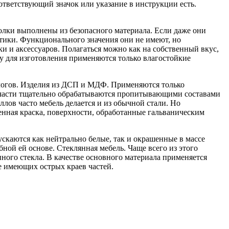
ответствующий значок или указание в инструкции есть.
олки выполнены из безопасного материала. Если даже они
стики. Функционального значения они не имеют, но
и и аксессуаров. Полагаться можно как на собственный вкус,
му для изготовления применяются только влагостойкие
алогов. Изделия из ДСП и МДФ. Применяются только
 части тщательно обрабатываются пропитывающими составами
лов часто мебель делается и из обычной стали. Но
нная краска, поверхности, обработанные гальваническим
каются как нейтрально белые, так и окрашенные в массе
ой ей основе. Стеклянная мебель. Чаще всего из этого
ного стекла. В качестве основного материала применяется
е имеющих острых краев частей.