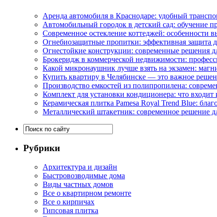
Аренда автомобиля в Краснодаре: удобный транспо
Автомобильный городок в детский сад: обучение п
Современное остекление коттеджей: особенности в
Огнебиозащитные пропитки: эффективная защита д
Огнестойкие конструкции: современные решения д
Брокеридж в коммерческой недвижимости: професс
Какой микронаушник лучше взять на экзамен: маг
Купить квартиру в Челябинске — это важное реше
Производство емкостей из полипропилена: совреме
Комплект для установки кондиционера: что входит 
Керамическая плитка Pamesa Royal Trend Blue: благ
Металлический штакетник: современное решение дл
Рубрики
Архитектура и дизайн
Быстровозводимые дома
Виды частных домов
Все о квартирном ремонте
Все о кирпичах
Гипсовая плитка