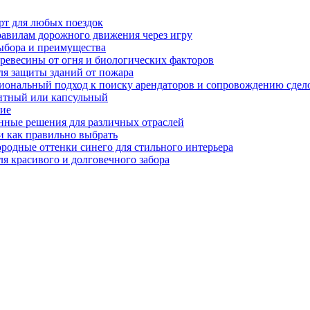
рт для любых поездок
равилам дорожного движения через игру
ыбора и преимущества
ревесины от огня и биологических факторов
ля защиты зданий от пожара
иональный подход к поиску арендаторов и сопровождению сдел
нитный или капсульный
ние
нные решения для различных отраслей
и как правильно выбрать
ородные оттенки синего для стильного интерьера
я красивого и долговечного забора