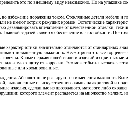
пределить это по внешнему виду невозможно. Но на упаковке со
, во избежание поражения током. Стеклянные детали мебели и п
 или не имеют острых режущих кромок. Эстетические характери
ю девальвировать впечатление от качественной отделки, техник
а. Главной задачей является обеспечение влагостойкости. Поэто
ые характеристики значительно отличаются от стандартных ан
рживают повышенную влажность. Несмотря на это все торцевые
лговечна. Кроме нержавеющей стали и изделий из цветных метал
 надежную защиту от коррозии. Это может быть высококачестве
рованные или хромированные.
ждения. Абсолютно не реагируют на изменения важности. Выпус
й, выполненные из искусственного камня на акриловой и подобн
ьные изделия, сделанные из прозрачного, матового либо окрашен
азрушении которого элемент распадается на множество мелких, н