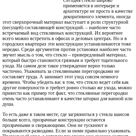
Сегодня стекло широко
применяется в интерьере и
архитектуре не просто в качестве
декоративного элемента, иногда
этот сверхпрочный материал выступает в роли структурной
(несущей) составляющей конструкций. – наиболее часто
встречаемый вид стеклянных конструкций. Их вероятнее
всего можно встретить в офисах
и деловых центрах. Но и в
городских квартирах эти конструкции устанавливаются тоже
нередко. Среди аргументов против установки наиболее часто
звучит мысль о том, что стекло – привередливый материал,
который быстро становится грязным и требует тщательного
ухода. На самом деле такое утверждение верно только
частично. Ухаживать за стеклянными перегородками не
составляет труда. А занимает этот уход совсем немного
времени. Чтобы убедить вас в том, что стекло ведет себя как
другие поверхности и требует ровно столько же ухода, можно
привести как пример тот факт, что стеклянные перегородки
очень часто устанавливают в качестве шторки для ванной или
душа.
То есть даже в таком месте, где загрязниться у стекла шансов
больше всего, прозрачные конструкции остаются
прозрачными и сверкающими. Они не тускнеют и
покрываются разводами. Если за ними правильно ухаживать.