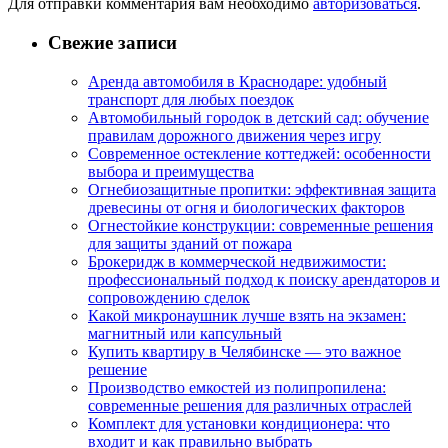
Для отправки комментария вам необходимо
авторизоваться
.
Свежие записи
Аренда автомобиля в Краснодаре: удобный
транспорт для любых поездок
Автомобильный городок в детский сад: обучение
правилам дорожного движения через игру
Современное остекление коттеджей: особенности
выбора и преимущества
Огнебиозащитные пропитки: эффективная защита
древесины от огня и биологических факторов
Огнестойкие конструкции: современные решения
для защиты зданий от пожара
Брокеридж в коммерческой недвижимости:
профессиональный подход к поиску арендаторов и
сопровождению сделок
Какой микронаушник лучше взять на экзамен:
магнитный или капсульный
Купить квартиру в Челябинске — это важное
решение
Производство емкостей из полипропилена:
современные решения для различных отраслей
Комплект для установки кондиционера: что
входит и как правильно выбрать