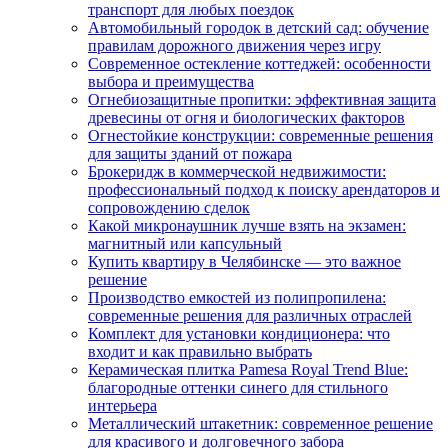
транспорт для любых поездок
Автомобильный городок в детский сад: обучение
правилам дорожного движения через игру
Современное остекление коттеджей: особенности
выбора и преимущества
Огнебиозащитные пропитки: эффективная защита
древесины от огня и биологических факторов
Огнестойкие конструкции: современные решения
для защиты зданий от пожара
Брокеридж в коммерческой недвижимости:
профессиональный подход к поиску арендаторов и
сопровождению сделок
Какой микронаушник лучше взять на экзамен:
магнитный или капсульный
Купить квартиру в Челябинске — это важное
решение
Производство емкостей из полипропилена:
современные решения для различных отраслей
Комплект для установки кондиционера: что
входит и как правильно выбрать
Керамическая плитка Pamesa Royal Trend Blue:
благородные оттенки синего для стильного
интерьера
Металлический штакетник: современное решение
для красивого и долговечного забора