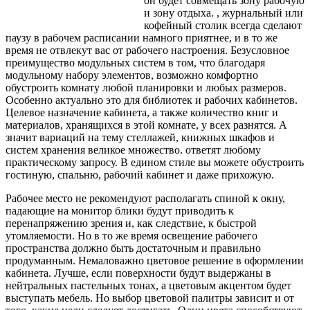
он будет совмещать зону рабочую
и зону отдыха. , журнальный или
кофейный столик всегда сделают
паузу в рабочем расписании намного приятнее, и в то же
время не отвлекут вас от рабочего настроения. Безусловное
преимущество модульных систем в том, что благодаря
модульному набору элементов, возможно
комфортно
обустроить комнату любой планировки и любых размеров.
Особенно актуально это для библиотек и рабочих кабинетов.
Целевое назначение кабинета, а также количество книг и
материалов, хранящихся в этой комнате, у всех разнятся. А
значит вариаций на тему стеллажей, книжных шкафов и
систем хранения великое множество. ответят любому
практическому запросу. В едином стиле вы можете обустроить
гостиную, спальню, рабочий кабинет и даже прихожую.
Рабочее место не рекомендуют располагать спиной к окну,
падающие на монитор блики будут приводить к
перенапряжению зрения и, как следствие, к быстрой
утомляемости. Но в то же время освещение рабочего
пространства должно быть достаточным и правильно
продуманным. Немаловажно цветовое решение в оформлении
кабинета. Лучше, если поверхности будут выдержаны в
нейтральных пастельных тонах, а цветовым акцентом будет
выступать мебель. Но выбор цветовой палитры зависит и от