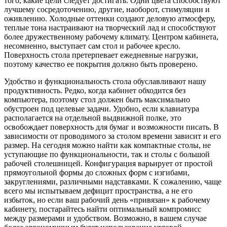
того, какие цели следует достигать. Одни цвета способствуют
лучшему сосредоточению, другие, наоборот, стимуляции и
оживлению. Холодные оттенки создают деловую атмосферу,
теплые тона настраивают на творческий лад и способствуют
более дружественному рабочему климату. Центром кабинета,
несомненно, выступает сам стол и рабочее кресло.
Поверхность стола претерпевает ежедневные нагрузки,
поэтому качество ее покрытия должно быть проверено.
Удобство и функциональность стола обуславливают нашу
продуктивность. Редко, когда кабинет обходится без
компьютера, поэтому стол должен быть максимально
обустроен под целевые задачи. Удобно, если клавиатура
располагается на отдельной выдвижной полке, это
освобождает поверхность для бумаг и возможности писать. В
зависимости от проводимого за столом времени зависит и его
размер. На сегодня можно найти как компактные столы, не
уступающие по функциональности, так и столы с большой
рабочей столешницей. Конфигурация варьирует от простой
прямоугольной формы до сложных форм с изгибами,
закруглениями, различными надставками. К сожалению, чаще
всего мы испытываем дефицит пространства, а не его
избыток, но если ваш рабочий день «привязан» к рабочему
кабинету, постарайтесь найти оптимальный компромисс
между размерами и удобством. Возможно, в вашем случае