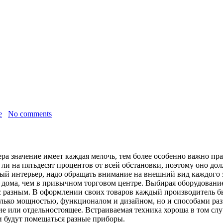
е
No comments
ра значение имеет каждая мелочь, тем более особенно важно пр
 ли на пятьдесят процентов от всей обстановки, поэтому оно 
ный интерьер, надо обращать внимание на внешний вид каждого 
 дома, чем в привычном торговом центре. Выбирая оборудовани
с разным. В оформлении своих товаров каждый производитель бы
олько мощностью, функционалом и дизайном, но и способами раз
е или отдельностоящее. Встраиваемая техника хороша в том случ
и будут помещаться разные приборы.