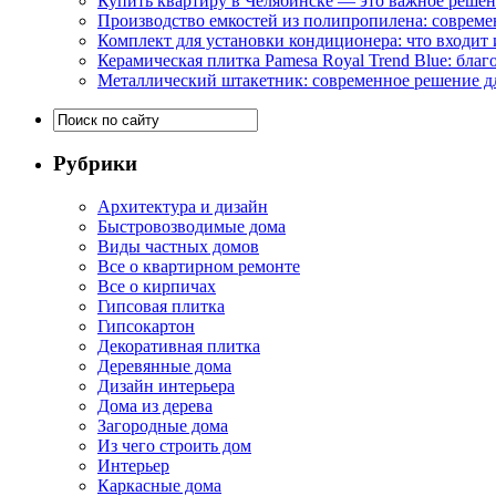
Купить квартиру в Челябинске — это важное реше
Производство емкостей из полипропилена: совреме
Комплект для установки кондиционера: что входит 
Керамическая плитка Pamesa Royal Trend Blue: благ
Металлический штакетник: современное решение дл
Рубрики
Архитектура и дизайн
Быстровозводимые дома
Виды частных домов
Все о квартирном ремонте
Все о кирпичах
Гипсовая плитка
Гипсокартон
Декоративная плитка
Деревянные дома
Дизайн интерьера
Дома из дерева
Загородные дома
Из чего строить дом
Интерьер
Каркасные дома