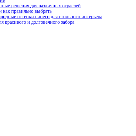
ние
нные решения для различных отраслей
и как правильно выбрать
ородные оттенки синего для стильного интерьера
я красивого и долговечного забора