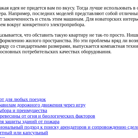
кая идея не придется вам по вкусу. Тогда лучше использовать в
ра. Например, последних моделей представляют собой отличный
т законченность и стиль этим машинам. Для новаторских интерь
ием вокруг конкретного электроприбора.
азывается, что обставить такую квартиру не так-то просто. Ниш
оформлению жилого пространства. Но эти проблемы вряд ли возн
ряду со стандартными размерами, выпускается компактная техник
 основных потребительских качествах оборудования.
рт для любых поездок
равилам дорожного движения через игру
ыбора и преимущества
ревесины от огня и биологических факторов
ля защиты зданий от пожара
иональный подход к поиску арендаторов и сопровождению сдел
нитный или капсульный