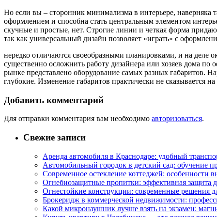
Но если вы – сторонник минимализма в интерьере, наверняка та
оформлением и способна стать центральным элементом интерье
скучные и простые, нет. Строгие линии и четкая форма придаю
так как универсальный дизайн позволяет «играть» с оформлен
нередко отличаются своеобразными планировками, и на деле ок
существенно осложнить работу дизайнера или хозяев дома по 
рынке представлено оборудование самых разных габаритов. На
глубокие. Изменение габаритов практически не сказывается на
Добавить комментарий
Для отправки комментария вам необходимо
авторизоваться
.
Свежие записи
Аренда автомобиля в Краснодаре: удобный транспо
Автомобильный городок в детский сад: обучение п
Современное остекление коттеджей: особенности в
Огнебиозащитные пропитки: эффективная защита д
Огнестойкие конструкции: современные решения д
Брокеридж в коммерческой недвижимости: професс
Какой микронаушник лучше взять на экзамен: маг