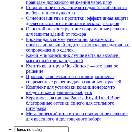
правилам дорожного движения через игру
Современное остекление коттеджей: особенности
выбора и преимущества
Огнебиозащитные пропитки: эффективная защита
древесины от огня и биологических факторов
Огнестойкие конструкции: современные решения
для защиты зданий от пожара
Брокеридж в коммерческой недвижимости:
профессиональный подход к поиску арендаторов и
сопровождению сделок
Какой микронаушник лучше взять на экзамен:
магнитный или капсульный
Купить квартиру в Челябинске — это важное
решение
Производство емкостей из полипропилена:
современные решения для различных отраслей
Комплект для установки кондиционера: что
входит и как правильно выбрать
Керамическая плитка Pamesa Royal Trend Blue:
благородные оттенки синего для стильного
интерьера
Металлический штакетник: современное решение
для красивого и долговечного забора