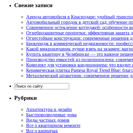
Свежие записи
Аренда автомобиля в Краснодаре: удобный транспо
Автомобильный городок в детский сад: обучение п
Современное остекление коттеджей: особенности в
Огнебиозащитные пропитки: эффективная защита д
Огнестойкие конструкции: современные решения д
Брокеридж в коммерческой недвижимости: професс
Какой микронаушник лучше взять на экзамен: маг
Купить квартиру в Челябинске — это важное реше
Производство емкостей из полипропилена: совреме
Комплект для установки кондиционера: что входит 
Керамическая плитка Pamesa Royal Trend Blue: благ
Металлический штакетник: современное решение дл
Рубрики
Архитектура и дизайн
Быстровозводимые дома
Виды частных домов
Все о квартирном ремонте
Все о кирпичах