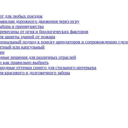
рт для любых поездок
равилам дорожного движения через игру
ыбора и преимущества
ревесины от огня и биологических факторов
ля защиты зданий от пожара
иональный подход к поиску арендаторов и сопровождению сдел
нитный или капсульный
ние
нные решения для различных отраслей
и как правильно выбрать
ородные оттенки синего для стильного интерьера
я красивого и долговечного забора