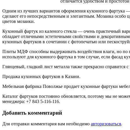
отличается удобством и простотой
Одним из лучших вариантов оформления кухонного фартука — 
сделают его непосредственным и элегантным. Мозаика особо ц
цветов мозаики.
Кухонный фартук из каленого стекла — очень практичный вариа
обладает отличными эстетичными свойствами и декоративными в
кухонных фартуков в сочетании с фотопечатью или пескоструй
Плиты МДФ способны выдерживать воздействия влаги, но по 
используют для кухонного фартука в том случае, если фасад 
Глянцевый, гладкий лист металла также прекрасно справится 
Продажа кухонных фартуков в Казани.
Мебельная фабрика Поволжье продает кухонные фартуки мебел
Каталог фартуков постоянно обновляется, поэтому мы не можем 
менеджера: +7 843 5-116-116.
Добавить комментарий
Для отправки комментария вам необходимо
авторизоваться
.