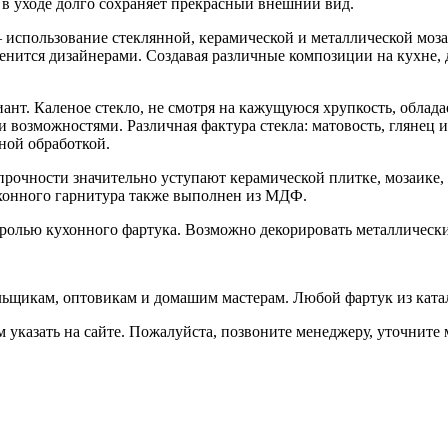
 в уходе долго сохраняет прекрасный внешний вид.
использование стеклянной, керамической и металлической моза
енится дизайнерами. Создавая различные композиции на кухне,
нт. Каленое стекло, не смотря на кажущуюся хрупкость, облада
озможностями. Различная фактура стекла: матовость, глянец и 
ной обработкой.
прочности значительно уступают керамической плитке, мозаике
кухонного гарнитура также выполнен из МДФ.
с ролью кухонного фартука. Возможно декорировать металлически
ьщикам, оптовикам и домашим мастерам. Любой фартук из катал
указать на сайте. Пожалуйста, позвоните менеджеру, уточните мо