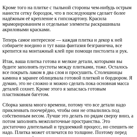
Кроме того на плитке с тыльной стороны чем-нибудь острым
нанести сетку бороздок, что в последующем сделает более
надёжным её крепление к гипсокартону. Красила
мраморированием и отдельные элементы раскрашивала
акриловыми красками.
Теперь самое интересное — каждая плитка и декор к ней
собираете воедино и тут ваша фантазия безгранична, все
крепится на монтажный клей при помощи пистолета и рук.
Итак, ваша плитка готова и мелкие детали, которыми вы
будите заполнять пустоты между плитками, тоже. Осталось
все покрыть лаком в два слоя и просушить. Столешницы
камина я заранее облицевала готовой плиткой и бордюром. Я
думаю, это не сложно и можно сделать пока основная масса
деталей сохнет. Кроме этого я запаслась готовым
пластиковым багетом.
Сборка заняла много времени, потому что все детали надо
приклеивать поочерёдно, чтобы они не отвалились под
собственным весом. Лучше это делать по рядам сверху вниз, а
потом заполнять межплиточные пространства. Это
достаточно длительный и трудоемкий процесс, но спешить не
надо. Плитка может отличатся по толщине. Поэтому перед