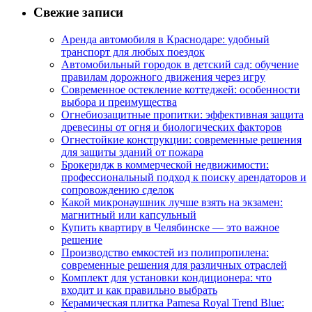
Свежие записи
Аренда автомобиля в Краснодаре: удобный
транспорт для любых поездок
Автомобильный городок в детский сад: обучение
правилам дорожного движения через игру
Современное остекление коттеджей: особенности
выбора и преимущества
Огнебиозащитные пропитки: эффективная защита
древесины от огня и биологических факторов
Огнестойкие конструкции: современные решения
для защиты зданий от пожара
Брокеридж в коммерческой недвижимости:
профессиональный подход к поиску арендаторов и
сопровождению сделок
Какой микронаушник лучше взять на экзамен:
магнитный или капсульный
Купить квартиру в Челябинске — это важное
решение
Производство емкостей из полипропилена:
современные решения для различных отраслей
Комплект для установки кондиционера: что
входит и как правильно выбрать
Керамическая плитка Pamesa Royal Trend Blue: