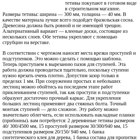
тетивы покупают в готовом виде
в строительном магазине.
Размеры тетивы: ширина — 300 мм, толщина — 40 мм. В
качестве материала
лучше всего подойдет бразильская сосна.
Древесина должна быть ровной и не имеющей трещин.
Альтернативный вариант — клееные доски, состоящие из
нескольких слоев. Обе тетивы укрепляют с помощью
струбцин на верстаке.
В соответствии с чертежом наносят места врезки проступей и
подступенков. Это можно сделать с помощью шаблона.
Теперь приступаем к вырезанию пазов для ступеней. Эта
работа должна проводиться тщательно, поскольку ступени
нужно врезать очень плотно. Допустим зазор только в
пределах 1 мм. При сооружении простых и небольших
лестниц можно обойтись на последнем этапе работ
приклеиванием ступеней, так как проступи и подступенки
образуют достаточно прочный каркас. Для укрепления
больших лестниц применяют два стяжных болта. Точный
монтаж ступеней — дело сложное. Эту работу можно
значительно облегчить, если использовать накладные планки
(прибоины). вам потребуется: 2 деревянные тетивы размером
40/ 300/4500 мм, 15 проступей размером 30/300/940 мм, 15
подступенков размером 20/150/ 940 мм, 1 банка
синтетического клея для дерева, 1 банка состава для пропитки