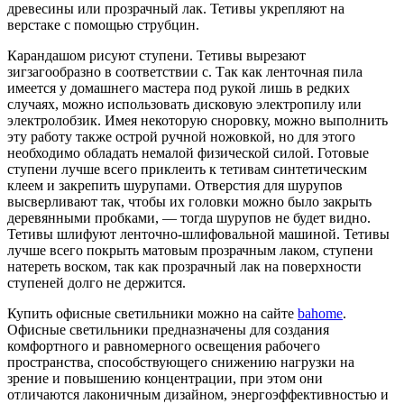
древесины или прозрачный лак. Тетивы укрепляют на
верстаке с помощью струбцин.
Карандашом рисуют ступени. Тетивы вырезают
зигзагообразно в соответствии с. Так как ленточная пила
имеется у домашнего мастера под рукой лишь в редких
случаях, можно использовать дисковую электропилу или
электролобзик. Имея некоторую сноровку, можно выполнить
эту работу также острой ручной ножовкой, но для этого
необходимо обладать немалой физической силой. Готовые
ступени лучше всего приклеить к тетивам синтетическим
клеем и закрепить шурупами. Отверстия для шурупов
высверливают так, чтобы их головки можно было закрыть
деревянными пробками, — тогда шурупов не будет видно.
Тетивы шлифуют ленточно-шлифовальной машиной. Тетивы
лучше всего покрыть матовым прозрачным лаком, ступени
натереть воском, так как прозрачный лак на поверхности
ступеней долго не держится.
Купить офисные светильники можно на сайте
bahome
.
Офисные светильники предназначены для создания
комфортного и равномерного освещения рабочего
пространства, способствующего снижению нагрузки на
зрение и повышению концентрации, при этом они
отличаются лаконичным дизайном, энергоэффективностью и