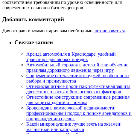
соответствием требованиям по уровню освещённости для
современных офисов и бизнес-центров.
Добавить комментарий
Для отправки комментария вам необходимо
авторизоваться
.
Свежие записи
Аренда автомобиля в Краснодаре: удобный
транспорт для любых поездок
Автомобильный городок в детский сад: обучение
правилам дорожного движения через игру
Современное остекление коттеджей: особенности
выбора и преимущества
Огнебиозащитные пропитки: эффективная защита
древесины от огня и биологических факторов
Огнестойкие конструкции: современные решения
для защиты зданий от пожара
Брокеридж в коммерческой недвижимости:
профессиональный подход к поиску арендаторов и
сопровождению сделок
Какой микронаушник лучше взять на экзамен:
магнитный или капсульный