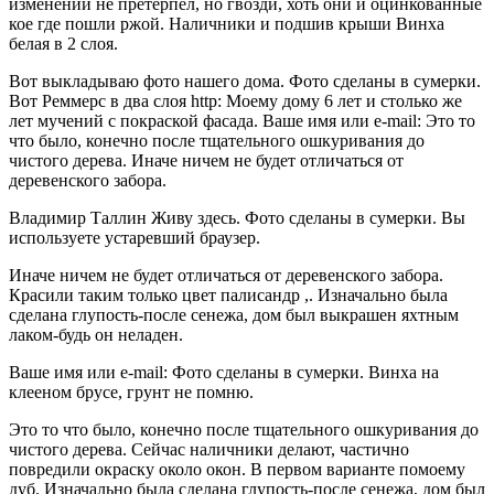
изменений не претерпел, но гвозди, хоть они и оцинкованные
кое где пошли ржой. Наличники и подшив крыши Винха
белая в 2 слоя.
Вот выкладываю фото нашего дома. Фото сделаны в сумерки.
Вот Реммерс в два слоя http: Моему дому 6 лет и столько же
лет мучений с покраской фасада. Ваше имя или e-mail: Это то
что было, конечно после тщательного ошкуривания до
чистого дерева. Иначе ничем не будет отличаться от
деревенского забора.
Владимир Таллин Живу здесь. Фото сделаны в сумерки. Вы
используете устаревший браузер.
Иначе ничем не будет отличаться от деревенского забора.
Красили таким только цвет палисандр ,. Изначально была
сделана глупость-после сенежа, дом был выкрашен яхтным
лаком-будь он неладен.
Ваше имя или e-mail: Фото сделаны в сумерки. Винха на
клееном брусе, грунт не помню.
Это то что было, конечно после тщательного ошкуривания до
чистого дерева. Сейчас наличники делают, частично
повредили окраску около окон. В первом варианте помоему
дуб. Изначально была сделана глупость-после сенежа, дом был