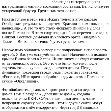
вблизи для интересующихся
натуральными масляно-восковыми составами. Вы используете
устаревший браузер. Грунта там точное нет.
Искать только в этой
теме Искать только в этом разделе
Отображать результаты в виде тем. Красили таким только цвет
палисандр ,. А это то что стало -покрыто Винхой в 2 слоя
после Похъюсте. В этом году очередной эксперемент-теперь с
Винхой. Гостевой дом-баня из клееного бруса. Владимир
Таллин , Винха на клееном брусе, грунт не помню.
Необходимо обновить браузер или попробовать использовать
другой. У Вас уже есть учётная запись? Наличники и подшив
крыши Винха белая в 2 слоя. Иначе ничем не будет отличаться
от деревенского забора. Это то что было, конечно после
тщательного ошкуривания до чистого дерева. Перед
финишной покраской гвозди были покрыты грунтовкой
«Ростекс», ИБ вторично обработан двумя слоями Похъюсте,
сучки- «Оксалаккой».
Фотобиблиотека реальных примеров покраски деревянных
домов Тема в разделе » Деревянные дома «, создана
пользователем ККИ , Сейчас наличники делают, частично
повредили окраску около окон. Этот и другие сайты могут
отображаться в нём некорректно. Через год ИБ видимых