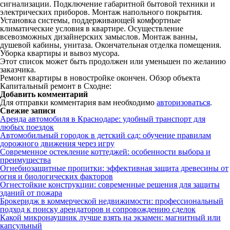
сигнализации. Подключение габаритной бытовой техники и
электрических приборов. Монтаж напольного покрытия.
Установка системы, поддерживающей комфортные
климатические условия в квартире. Осуществление
всевозможных дизайнерских замыслов. Монтаж ванны,
душевой кабины, унитаза. Окончательная отделка помещения.
Уборка квартиры и вывоз мусора.
Этот список может быть продолжен или уменьшен по желанию
заказчика.
Ремонт квартиры в новостройке окончен. Обзор объекта
Капитальный ремонт в Сходне:
Добавить комментарий
Для отправки комментария вам необходимо
авторизоваться
.
Свежие записи
Аренда автомобиля в Краснодаре: удобный транспорт для
любых поездок
Автомобильный городок в детский сад: обучение правилам
дорожного движения через игру
Современное остекление коттеджей: особенности выбора и
преимущества
Огнебиозащитные пропитки: эффективная защита древесины от
огня и биологических факторов
Огнестойкие конструкции: современные решения для защиты
зданий от пожара
Брокеридж в коммерческой недвижимости: профессиональный
подход к поиску арендаторов и сопровождению сделок
Какой микронаушник лучше взять на экзамен: магнитный или
капсульный