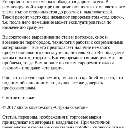
Евроремонт класса «люкс» обходится дороже всего. В
ремонтируемой квартире или доме полностью заменяются все
элементы: от стеклопакетов до розеток и выключателей.
Такой ремонт часто еще называют евроремонтом «под ключ»,
т.е. после него помещение может эксплуатироваться по
назначению сразу же.
Высокоточное выравнивание стен и потолков, снос и
возведение перегородок, технология работы с современными
материалами – все это предполагает наличие немалого
профессионального опыта у исполнителя. Если Вы обладаете
таким опытом, тогда для Вас евроремонт своими руками – не
проблема, тогда Вам вполне по силам евроремонт класса
«эконом» или даже «стандарт».
Однако зачастую евроремонт, ну или по крайней мере то, что
под ним обычно понимают, лучше все же доверить
профессионалам.
Смотрите также:
© 2017 strana-sovetov.com «Страна советов»
Статьи, переводы, изображения и торговые марки
принадлежат их авторам и владельцам. При частичной
перепечатке материалов обязательна dofollow гиперссылка на