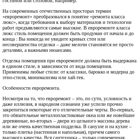
гостиной или столовой, например.
На современных отечественных просторах термин
«евроремонт» преобразовался в понятие «ремонта класса
люкс», когда требования к выбору материалов и технологии
работ предъявляются самые высокие. В евроремонте класса
люкс стиль помещения должен быть продуман от начала и до
конца : Вы никогда не увидите кривых стен или
несовершенства отделки – даже мелочи становятся не просто
деталями, а важными нюансами.
Отделка помещения при евроремонте должна быть выдержана
в едином стиле, в зависимости от вида помещения.
Применимы любые стили: от классики, барокко и модерна до
этно-стиля, минимализма или хай-тек.
Особенности евроремонта.
Несмотря на то, что евроремонт – это, по сути, условность и
даже иллюзия, в народном сознании уже успели прочно
закрепиться некоторые его отличительные черты. Во-первых,
это обязательные металлопластиковые окна или же новейшие
деревянные, во-вторых – двери из цельного массива дерева
или же очень качественная подделка. В санузле и на кухне –
только плитка (настенная и напольная), причем самого
высокого качества. Вся сантехника – только современная,