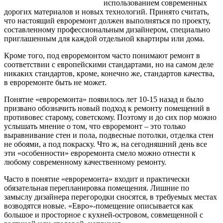
использованием современных
дорогих материалов и новых технологий. Принято считать,
что настоящий евроремонт должен выполняться по проекту,
составленному профессиональным дизайнером, специально
приглашенным для каждой отдельной квартиры или дома.
Кроме того, под евроремонтом
часто понимают ремонт в
соответствии с европейскими стандартами, но на самом деле
никаких стандартов, кроме, конечно же, стандартов качества,
в евроремонте быть не может.
Понятие «евроремонта» появилось лет 10-15 назад и было
призвано обозначить новый подход к ремонту помещений в
противовес старому, советскому. Поэтому и до сих пор можно
услышать мнение о том, что евроремонт – это только
выравнивание стен и пола, подвесные потолки, отделка стен
не обоями, а под покраску. Что ж, на сегодняшний день все
эти «особенности» евроремонта смело можно отнести к
любому современному качественному ремонту.
Часто в понятие «евроремонта» входит и практически
обязательная перепланировка помещения. Лишние по
замыслу дизайнера перегородки сносятся, в требуемых местах
возводятся новые. «Евро»-помещение описывается как
большое и просторное с кухней-островом, совмещенной с