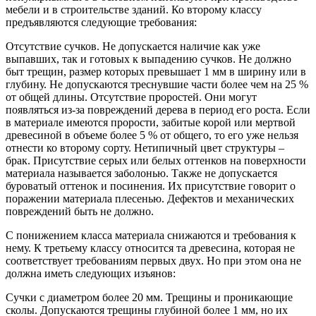
мебели и в строительстве зданий. Ко второму классу
предъявляются следующие требования:
Отсутствие сучков. Не допускается наличие как уже
выпавших, так и готовых к выпадению сучков. Не должно
быт трещин, размер которых превышает 1 мм в ширину или в
глубину. Не допускаются треснувшие части более чем на 25 %
от общей длины. Отсутствие проростей. Они могут
появляться из-за повреждений дерева в период его роста. Если
в материале имеются прорости, забитые корой или мертвой
древесиной в объеме более 5 % от общего, то его уже нельзя
отнести ко второму сорту. Нетипичный цвет структуры –
брак. Присутствие серых или белых оттенков на поверхности
материала называется заболонью. Также не допускается
буроватый оттенок и посинения. Их присутствие говорит о
поражении материала плесенью. Дефектов и механических
повреждений быть не должно.
С понижением класса материала снижаются и требования к
нему. К третьему классу относится та древесина, которая не
соответствует требованиям первых двух. Но при этом она не
должна иметь следующих изъянов:
Сучки с диаметром более 20 мм. Трещины и проникающие
сколы. Допускаются трещины глубиной более 1 мм, но их