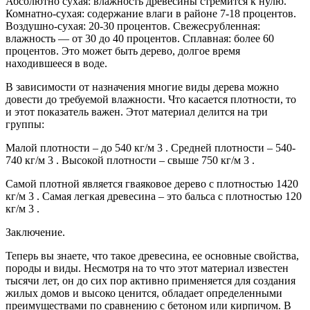
Абсолютно сухая: влажность древесины стремится к нулю.
Комнатно-сухая: содержание влаги в районе 7-18 процентов.
Воздушно-сухая: 20-30 процентов. Свежесрубленная:
влажность — от 30 до 40 процентов. Сплавная: более 60
процентов. Это может быть дерево, долгое время
находившееся в воде.
В зависимости от назначения многие виды дерева можно
довести до требуемой влажности. Что касается плотности, то
и этот показатель важен. Этот материал делится на три
группы:
Малой плотности – до 540 кг/м 3 . Средней плотности – 540-
740 кг/м 3 . Высокой плотности – свыше 750 кг/м 3 .
Самой плотной является гваяковое дерево с плотностью 1420
кг/м 3 . Самая легкая древесина – это бальса с плотностью 120
кг/м 3 .
Заключение.
Теперь вы знаете, что такое древесина, ее основные свойства,
породы и виды. Несмотря на то что этот материал известен
тысячи лет, он до сих пор активно применяется для создания
жилых домов и высоко ценится, обладает определенными
преимуществами по сравнению с бетоном или кирпичом. В