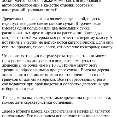
доски, мачты, каюты. Также может быть использован в
автомобилестроении в качестве отделки бортовых
конструкций грузовых тягачей.
Древесина первого класса является идеальной, и здесь
недопустимы даже самые мелкие сучки. Впрочем, если
имеется один большой или два небольших сучка,
расположенных друг от друга на расстоянии более двух
метров, то такой материал могут отнести к первому классу. А
вот гнилые участки не допускаются категорически. Если они
есть, то продукт, скорее всего, отнесут уже ко второму классу.
Что касается трещин в структуре материала, то они могут
присутствовать: допускается покрытие ими участка
древесины не более чем на 10 %. Причем могут быть
трещины, образованные в процессе сушки. Волокна дерева
должны идти прямо: возможно их отклонение всего на 5
градусов от длины материала. Все эти требования строго
соблюдаются при производстве и обработке древесины для
отборного класса.
Теперь, когда вы знаете, что такое древесина первого класса,
можно дать характеристики остальным.
Дерево второго класса как строительный материал является
популярным. Его в основном используют при производстве