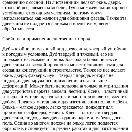
сравнению с сосной. Из лиственницы делают окна, двери,
строевой лес, элементы мебели. Туя и можжевельник хорошо
устойчивы к погодным условиям, поэтому могут
использоваться как жалюзи для облицовки фасада. Также эта
древесина не поддается грибкам и вредителям, легко
обрабатывается.
Свойства и применение лиственных пород.
Дуб – крайне популярный вид древесины, который устойчив
к погодным условиям. Дуб твердый и тяжелый, его не
поражают насекомые и грибы. Благодаря большой массе
древесины и высокой прочности может использоваться для
создания конструкций в строительстве. Также из нее делают
окна, двери, фахверк. Бук – твердая порода, которая не
подходит для наружного применения из-за сильных
деформаций. Может быть использована только внутри здания
для устройства паркета, мебели, лестниц. Ясень – эластичный
и твердый материал, сочетается и часто применяется вместе с
дубом. Является материалом для изготовления полов, мебели.
Ольха – мягкое дерево, легко трескается, подходит для
производства фанеры, мебели. Клен – плотная и твердая
древесина, подходящая для создания паркета, мебели, досок
пола. Осина во многом похожа на ольху, легко поддается
обработке, используется в резных работах и для изготовления