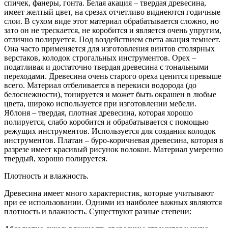
спичек, фанеры, гонта. Белая акация – твердая древесина,
имеет желтый цвет, на срезах отчетливо виднеются годичные
слои. В сухом виде этот материал обрабатывается сложно, но
зато он не трескается, не коробится и является очень упругим,
отлично полируется. Под воздействием света акация темнеет.
Она часто применяется для изготовления винтов столярных
верстаков, колодок строгальных инструментов. Орех –
податливая и достаточно твердая древесина с тональными
переходами. Древесина очень старого ореха ценится превыше
всего. Материал отбеливается в перекиси водорода (до
белоснежности), тонируется и может быть окрашен в любые
цвета, широко используется при изготовлении мебели.
Яблоня – твердая, плотная древесина, которая хорошо
полируется, слабо коробится и обрабатывается с помощью
режущих инструментов. Используется для создания колодок
инструментов. Платан – буро-коричневая древесина, которая в
разрезе имеет красивый рисунок волокон. Материал умеренно
твердый, хорошо полируется.
Плотность и влажность.
Древесина имеет много характеристик, которые учитывают
при ее использовании. Одними из наиболее важных являются
плотность и влажность. Существуют разные степени: