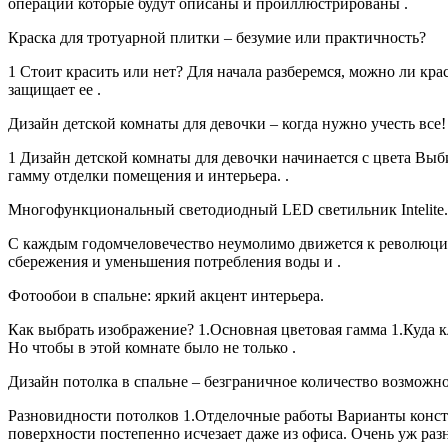
операции которые будут описаны и проиллюстрированы .
Краска для тротуарной плитки – безумие или практичность?
1 Стоит красить или нет? Для начала разберемся, можно ли кра
защищает ее .
Дизайн детской комнаты для девочки – когда нужно учесть все!
1 Дизайн детской комнаты для девочки начинается с цвета Выб
гамму отделки помещения и интерьера. .
Многофункциональный светодиодный LED светильник Intelite.
С каждым годомчеловечество неумолимо движется к революции в
сбережения и уменьшения потребления воды и .
Фотообои в спальне: яркий акцент интерьера.
Как выбрать изображение? 1.Основная цветовая гамма 1.Куда к
Но чтобы в этой комнате было не только .
Дизайн потолка в спальне – безграничное количество возможно
Разновидности потолков 1.Отделочные работы Варианты конст
поверхности постепенно исчезает даже из офиса. Очень уж раз