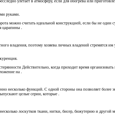
сследно улетает в атмосферу, если для обогрева или приготовле
ими руками.
орота можно считать идеальной конструкцией, если бы не один
я царапины .
ного владения, поэтому хозяева личных владений стремятся им 
куренция.
астерянности Действительно, когда приходит время организоват
ложение на .
но несколько функций. С одной стороны она позволяет более эк
ыпускают целые серии, которые .
есколько лоскутков ткани, нитки, бисер, бижутерию и другой ме