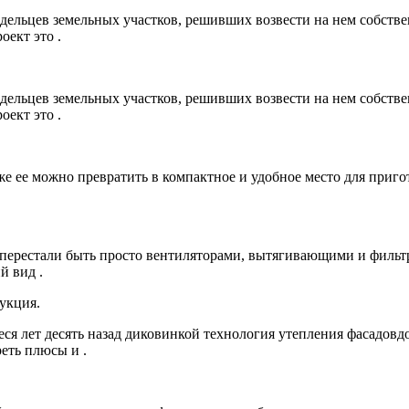
дельцев земельных участков, решивших возвести на нем собств
оект это .
дельцев земельных участков, решивших возвести на нем собств
оект это .
же ее можно превратить в компактное и удобное место для приг
перестали быть просто вентиляторами, вытягивающими и филь
й вид .
укция.
ся лет десять назад диковинкой технология утепления фасадовд
еть плюсы и .