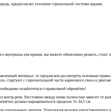
чередь, предполагает усиление стропильной системы крыши.
го материала для крыши, вы можете объективно решить, стоит л
тавленный материал, то предлагаем рассмотреть основные прави
ло, стартуют с горизонтальной части карнизного свеса и двигают
еобходимо позаботиться о правильной обрешётке!
из контр-реек. Расстояние между ними полностью зависит от ра
ешётки должно варьироваться в пределах 31-34,5 см.
м специальных зацепов. Технология укладки представленного к