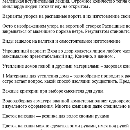
Маленькая вступительная лекция. Огромное количество тепла бе
миллиарда людей готовят еду на открытом .
Варианты упоров на распашные ворота и их изготовление сво
Фото с изображением упора на воротной створке Распашные в
закрываться от малейшего порыва ветра. Результатом становятс
Виды защелок на калитки и самостоятельное изготовление.
Упрощенный вариант Вход во двор является лицом любого част
максимально презентабельный вид. Конечно, в данном .
Утепление домов пеной и другими материалами – здоровая кон
1 Материалы для утепления дома – разнообразие приводит к р
остро встает вопрос, какой способ изоляции осуществить. Пред
Важные критерии при выборе смесителя для душа.
Водоразборная арматура вванной комнатевыполняет одновремен
визуального оформления. Многие компании даже специально в
Цветок канзаши — резинка для волос своими руками.
Цветок канзаши можно сделатьсвоими руками, имея под рукой н