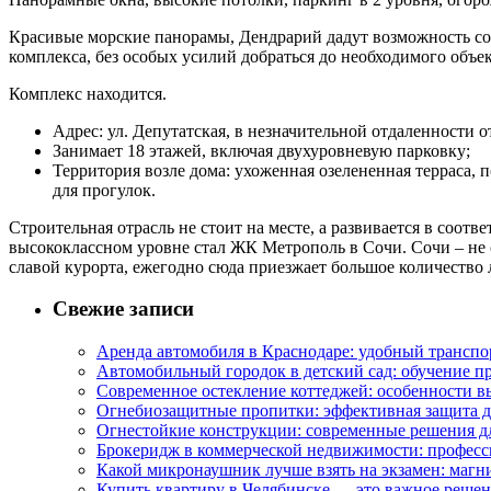
Красивые морские панорамы, Дендрарий дадут возможность со
комплекса, без особых усилий добраться до необходимого объек
Комплекс находится.
Адрес: ул. Депутатская, в незначительной отдаленности о
Занимает 18 этажей, включая двухуровневую парковку;
Территория возле дома: ухоженная озелененная терраса, 
для прогулок.
Строительная отрасль не стоит на месте, а развивается в соо
высококлассном уровне стал ЖК Метрополь в Сочи. Сочи – не 
славой курорта, ежегодно сюда приезжает большое количество 
Свежие записи
Аренда автомобиля в Краснодаре: удобный транспо
Автомобильный городок в детский сад: обучение п
Современное остекление коттеджей: особенности в
Огнебиозащитные пропитки: эффективная защита д
Огнестойкие конструкции: современные решения д
Брокеридж в коммерческой недвижимости: професс
Какой микронаушник лучше взять на экзамен: маг
Купить квартиру в Челябинске — это важное реше