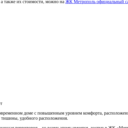
 а также их стоимости, можно на
ЖК Метрополь официальный с
от
современном доме с повышенным уровнем комфорта, расположен
 тишины, удобного расположения.
оженная территория – ко всему этому имеется доступ в ЖК «Мет