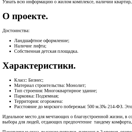
Узнать всю информацию о жилом комплексе, наличии квартир,
О проекте.
Достоинства:
Ландшафтное оформление;
Наличие лифта;
Собственная детская площадка.
Характеристики.
Класс: Бизнес;
Материал строительства: Монолит;
Тип строения: Многоквартирное здание;
Парковка: Подземная;
Территория: огорожена:
Расстояние до морского побережья: 500 м.З№ 214-ФЗ. Эт
Идеальное место для мечтающих о благоустроенной жизни, в 
выбора для людей, отдающих предпочтение тандему комфорта,
Панорамные окна, высокие потолки, паркинг в 2 уровня, огор