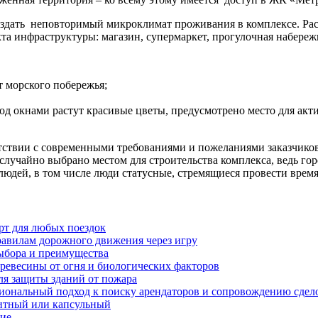
здать неповторимый микроклимат проживания в комплексе. Рас
та инфраструктуры: магазин, супермаркет, прогулочная набережн
т морского побережья;
под окнами растут красивые цветы, предусмотрено место для акт
тветствии с современными требованиями и пожеланиями заказчик
случайно выбрано местом для строительства комплекса, ведь го
людей, в том числе люди статусные, стремящиеся провести время
рт для любых поездок
равилам дорожного движения через игру
ыбора и преимущества
ревесины от огня и биологических факторов
ля защиты зданий от пожара
иональный подход к поиску арендаторов и сопровождению сдел
нитный или капсульный
ние