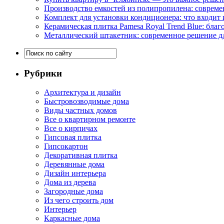
Производство емкостей из полипропилена: совреме
Комплект для установки кондиционера: что входит 
Керамическая плитка Pamesa Royal Trend Blue: благ
Металлический штакетник: современное решение дл
Рубрики
Архитектура и дизайн
Быстровозводимые дома
Виды частных домов
Все о квартирном ремонте
Все о кирпичах
Гипсовая плитка
Гипсокартон
Декоративная плитка
Деревянные дома
Дизайн интерьера
Дома из дерева
Загородные дома
Из чего строить дом
Интерьер
Каркасные дома