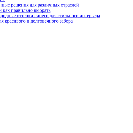
нные решения для различных отраслей
и как правильно выбрать
ородные оттенки синего для стильного интерьера
я красивого и долговечного забора