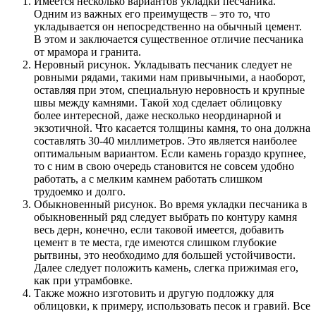
Имеется несколько вариантов укладки песчаника.
Одним из важных его преимуществ – это то, что
укладывается он непосредственно на обычный цемент.
В этом и заключается существенное отличие песчаника
от мрамора и гранита.
Неровный рисунок. Укладывать песчаник следует не
ровными рядами, такими нам привычными, а наоборот,
оставляя при этом, специальную неровность и крупные
швы между камнями. Такой ход сделает облицовку
более интересной, даже несколько неординарной и
экзотичной. Что касается толщины камня, то она должна
составлять 30-40 миллиметров. Это является наиболее
оптимальным вариантом. Если камень гораздо крупнее,
то с ним в свою очередь становится не совсем удобно
работать, а с мелким камнем работать слишком
трудоемко и долго.
Обыкновенный рисунок. Во время укладки песчаника в
обыкновенный ряд следует выбрать по контуру камня
весь дерн, конечно, если таковой имеется, добавить
цемент в те места, где имеются слишком глубокие
рытвины, это необходимо для большей устойчивости.
Далее следует положить камень, слегка прижимая его,
как при утрамбовке.
Также можно изготовить и другую подложку для
облицовки, к примеру, использовать песок и гравий. Все