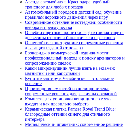
Аренда автомобиля в Краснодаре: удобный
транспорт для любых поездок
Автомобильный городок в детский сад: обучение
правилам дорожного движения через игру
Современное остекление коттеджей: особенности
выбора и преимущества
Огнебиозащитные пропитки: эффективная защита
древесины от огня и биологических факторов
Огнестойкие конструкции: современные решения
для защиты зданий от пожара
Брокеридж в коммерческой недвижимости:
профессиональный подход к поиску арендаторов и
сопровождению сделок
Какой микронаушник лучше взять на экзамен:
магнитный или капсульный
Купить квартиру в Челябинске — это важное
решение
Производство емкостей из полипропилена:
современные решения для различных отраслей
Комплект для установки кондиционера: что
входит и как правильно выбрать
Керамическая плитка Pamesa Royal Trend Blue:
благородные оттенки синего для стильного
интерьера
Металлический штакетник: современное решение