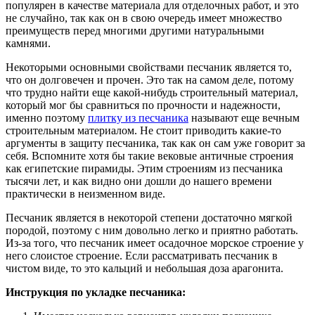
популярен в качестве материала для отделочных работ, и это
не случайно, так как он в свою очередь имеет множество
преимуществ перед многими другими натуральными
камнями.
Некоторыми основными свойствами песчаник является то,
что он долговечен и прочен. Это так на самом деле, потому
что трудно найти еще какой-нибудь строительный материал,
который мог бы сравниться по прочности и надежности,
именно поэтому
плитку из песчаника
называют еще вечным
строительным материалом. Не стоит приводить какие-то
аргументы в защиту песчаника, так как он сам уже говорит за
себя. Вспомните хотя бы такие вековые античные строения
как египетские пирамиды. Этим строениям из песчаника
тысячи лет, и как видно они дошли до нашего времени
практически в неизменном виде.
Песчаник является в некоторой степени достаточно мягкой
породой, поэтому с ним довольно легко и приятно работать.
Из-за того, что песчаник имеет осадочное морское строение у
него слоистое строение. Если рассматривать песчаник в
чистом виде, то это кальций и небольшая доза арагонита.
Инструкция по укладке песчаника: