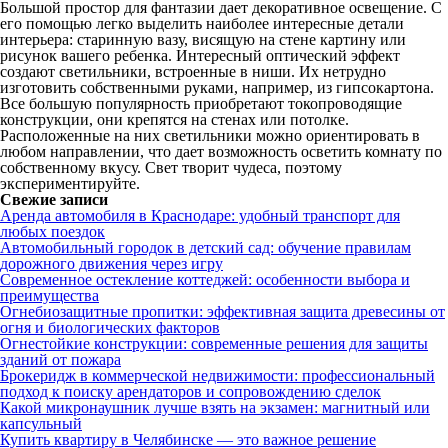
Большой простор для фантазии дает декоративное освещение. С
его помощью легко выделить наиболее интересные детали
интерьера: старинную вазу, висящую на стене картину или
рисунок вашего ребенка. Интересный оптический эффект
создают светильники, встроенные в ниши. Их нетрудно
изготовить собственными руками, например, из гипсокартона.
Все большую популярность приобретают токопроводящие
конструкции, они крепятся на стенах или потолке.
Расположенные на них светильники можно ориентировать в
любом направлении, что дает возможность осветить комнату по
собственному вкусу. Свет творит чудеса, поэтому
экспериментируйте.
Свежие записи
Аренда автомобиля в Краснодаре: удобный транспорт для
любых поездок
Автомобильный городок в детский сад: обучение правилам
дорожного движения через игру
Современное остекление коттеджей: особенности выбора и
преимущества
Огнебиозащитные пропитки: эффективная защита древесины от
огня и биологических факторов
Огнестойкие конструкции: современные решения для защиты
зданий от пожара
Брокеридж в коммерческой недвижимости: профессиональный
подход к поиску арендаторов и сопровождению сделок
Какой микронаушник лучше взять на экзамен: магнитный или
капсульный
Купить квартиру в Челябинске — это важное решение